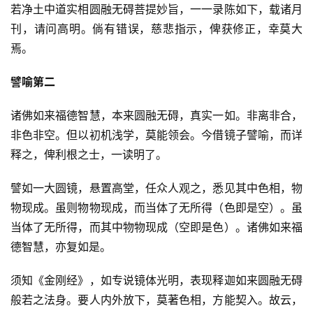
若净土中道实相圆融无碍菩提妙旨，一一录陈如下，载诸月
刊，请问高明。倘有错误，慈悲指示，俾获修正，幸莫大
焉。
譬喻第二
诸佛如来福德智慧，本来圆融无碍，真实一如。非离非合，
非色非空。但以初机浅学，莫能领会。今借镜子譬喻，而详
释之，俾利根之士，一读明了。
譬如一大圆镜，悬置高堂，任众人观之，悉见其中色相，物
物现成。虽则物物现成，而当体了无所得（色即是空）。虽
当体了无所得，而其中物物现成（空即是色）。诸佛如来福
德智慧，亦复如是。
须知《金刚经》，如专说镜体光明，表现释迦如来圆融无碍
般若之法身。要人内外放下，莫著色相，方能契入。故云，