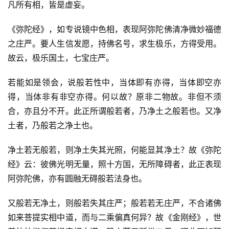
凡所有相，皆是虚妄。
《弥陀经》，如专说镜中色相，表现阿弥陀佛清净微妙福德
之庄严。要人生信发愿，持佛名号，求生极乐，方得受用。
故云，极乐国土，七宝庄严。
若能如是领会，说般若性中，当体即有亦得，当体即空亦
得，当体非有非空亦得。何以故？原非二物故。非但不须
合，亦且分不开。此正所谓般若者，乃净土之般若也。又净
土者，乃般若之净土也。
净土若无般若，则净土失其光照，何能显其净土？故《弥陀
经》云：彼佛光明无量，照十方国，无所障碍者，此正表现
阿弥陀佛，亦有圆融无碍般若法身也。
又般若无净土，则般若失其庄严；般若若无庄严，不合诸佛
如来菩提实相中道，而与二乘偏真何异？故《金刚经》，世