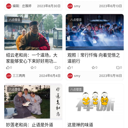
编辑：庄雅婷
2023年8月30日
smy
2023年6月13日
八点僧音
八点僧音
绍云老和尚：一个道场，大
观照｜常行忏悔 向着觉悟之
家能够安心下来好好用功办
道前行
道啊，不是件容易事！
0
0
0
1
0
0
三三两两
2024年6月4日
smy
2023年5月16日
八点僧音
八点僧音
妙莲老和尚：止语是外道
这是禅的味道