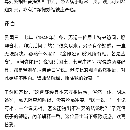
尊处处指归菩提实相中道，恐人落于断常二见。观此可知释
迦如来，亦有清净微妙福德庄严也。
译 白
民国三十七年（1948年）冬，无锡一位居士特来访问，瞻
资
拜舍利。拜完后问了然：“很久以来，弟子有个疑惑，一直
讯
无法解决。疑惑什么呢？《金刚经》说‘凡所有相，皆是虚
妄’；《阿弥陀经》说‘极乐国土，七宝庄严’。按说这两部经
八
典，都是释迦牟尼佛亲口宣说。但彼此的观点截然相反，对
点
此始终不明白。请师父解释，断除我的疑惑。”
僧
音
了然回答说：“这两部经典本来互相圆融，浑然一体，明达
透彻，毫无阻窒和隔碍，没有丝毫冲突。”居士说：“一个说
高
有相，一个说无相，怎么能得出不冲突的结论呢？”了然借
僧
镜子的譬喻，简单解释一番。这位居士当下顿除疑惑，欢喜
访
信受。
谈