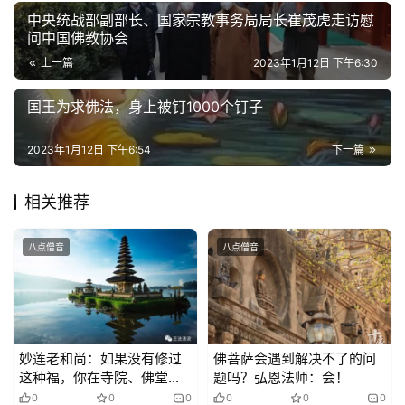
中央统战部副部长、国家宗教事务局局长崔茂虎走访慰
问中国佛教协会
上一篇
2023年1月12日 下午6:30
国王为求佛法，身上被钉1000个钉子
2023年1月12日 下午6:54
下一篇
相关推荐
八点僧音
八点僧音
妙莲老和尚：如果没有修过
佛菩萨会遇到解决不了的问
这种福，你在寺院、佛堂里
题吗？弘恩法师：会！
根本坐不住
0
0
0
0
0
0