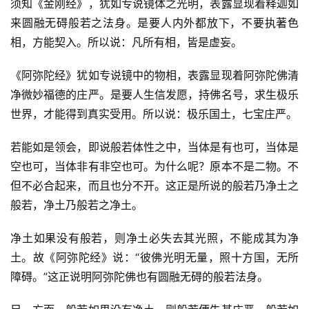
须知《金刚经》，犹如专说镜体之光明，表露显现着释迦如
来圆融无碍般若之法身。是要人内外都放下，不要执著色
寺
相，方能契入。所以说：凡所有相，皆是虚妄。
院
巡
《阿弥陀经》犹如专说镜中的物相，表露显现着阿弥陀佛清
礼
净微妙福德的庄严。是要人生信发愿，持佛名号，求生极乐
世界，才能得到真实受用。所以说：极乐国土，七宝庄严。
视
频
若能如是领会，即说般若体性之中，当体是有也可，当体是
空也可，当体非有非空也可。为什么呢？原本不是二物。不
纪
但不必合起来，而且也分不开。这正是所说的般若乃净土之
录
般若，净土乃般若之净土。
佛
净土如果没有般若，则净土必失去其光照，不能成其为净
教
土。故《阿弥陀经》说：“彼佛光明无量，照十方国，无所
艺
障碍。”这正说明阿弥陀佛也有圆融无碍的般若法身。
术