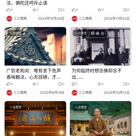
法，佛陀还呵斥止语
0
0
0
0
0
0
三三两两
2024年10月29日
三三两两
2024年11月25日
八点僧音
八点僧音
广钦老和尚：唯有舍下色声
为何临终时想念佛却念不
香味触法，心无挂碍，才能
出……
显出菩提心来
0
0
0
1
0
0
三三两两
2025年8月14日
三三两两
2024年10月12日
八点僧音
八点僧音