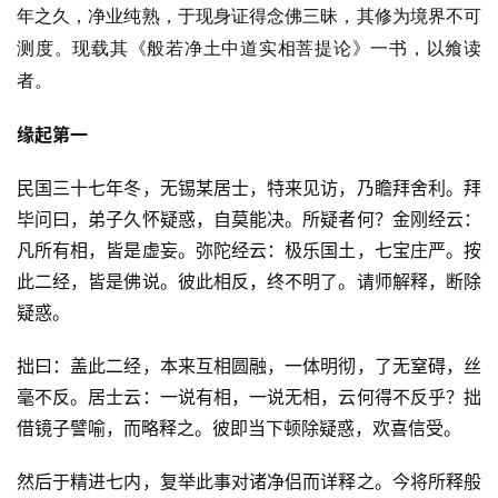
年之久，净业纯熟，于现身证得念佛三昧，其修为境界不可
测度。现载其《般若净土中道实相菩提论》一书，以飨读
者。
缘起第一
民国三十七年冬，无锡某居士，特来见访，乃瞻拜舍利。拜
毕问曰，弟子久怀疑惑，自莫能决。所疑者何？金刚经云：
凡所有相，皆是虚妄。弥陀经云：极乐国土，七宝庄严。按
此二经，皆是佛说。彼此相反，终不明了。请师解释，断除
疑惑。
拙曰：盖此二经，本来互相圆融，一体明彻，了无窒碍，丝
毫不反。居士云：一说有相，一说无相，云何得不反乎？拙
借镜子譬喻，而略释之。彼即当下顿除疑惑，欢喜信受。
然后于精进七内，复举此事对诸净侣而详释之。今将所释般