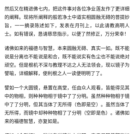
然后又在精进佛七内，把这件事对各位净业莲友作了更详细
心
的阐释。现将所阐释的般若净土中道实相圆融无碍的菩提妙
乐
旨，一一摘录陈述如下，发表在月刊上，以此请教高明人
菩
士。如有错误，恳请慈悲指示，以便了然修正，万分荣幸！
提
诸佛如来的福德与智慧，本来圆融无碍、真实一如。既不能
专
说是分离也不能说是和合，既不能说实有色尘也不能说绝对
题
顽空。但是根机不深与教理不达之人无法领会，现以镜子为
譬喻，详细解释，使利根之人一读便明明了了。
公
益
譬如一个大圆镜，悬置在高堂，任由众人观看，皆能得见其
慈
善
中的物相，则种种物相于镜中了了分明。虽然种种物相于镜
中了了分明，但其当体了无所得（色即是空）。虽然当体了
佛
无所得，而镜中却种种物相了了分明（空即是色）。诸佛如
教
来的福德智慧，亦复如是。
人
登录
注册
物