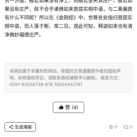
另一方面，般若如果没有净土，则般若便失其庄严，般若如
政
果没有庄严，就不合乎诸佛如来菩提实相中道，与二乘偏真
策
有什么不同呢？所以在《金刚经》中，世尊处处指归菩提实
法
相中道，恐人落于断、常二见。观此可知，释迦如来也有清
规
净微妙福德庄严。
免
责
声
明
本网站属于非赢利性网站，转载的文章遵循原作者的版权声
明，如有版权异议，请联系值班编辑予以删除。 联系方式：
0591-83056739-818 18950442781
赞
(4)
生成海报
0
0