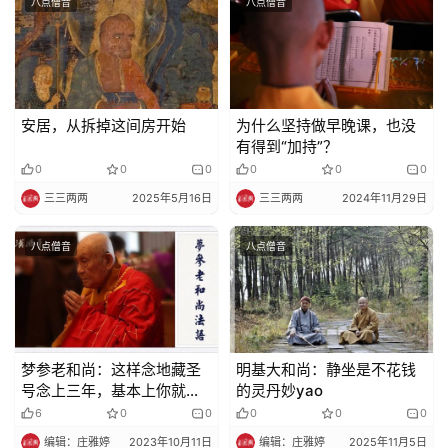
八点僧音
八点僧音
法
规
免
安居，从拆掉这间房开始
为什么坚持做早晚课，也没
责
有得到“加持”？
声
0
0
0
0
0
0
明
三三两两
2025年5月16日
三三两两
2024年11月29日
八点僧音
八点僧音
梦参老和尚：这样念地藏圣
明基大和尚：静坐是不花钱
号念上三年，基本上你就得
的灵丹妙yao
到成就了
6
0
0
0
0
0
编辑：庄雅婷
2023年10月11日
编辑：庄雅婷
2025年11月5日