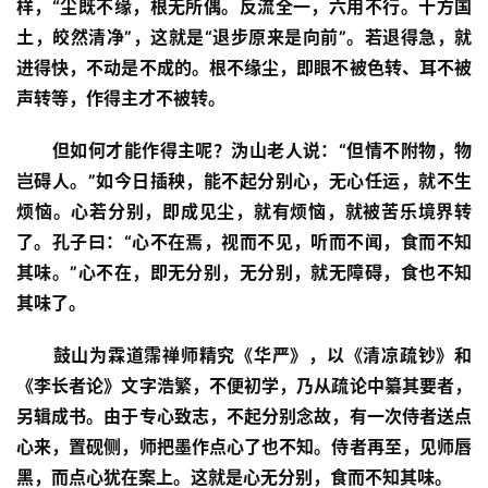
样，“尘既不缘，根无所偶。反流全一，六用不行。十方国
土，皎然清净”，这就是“退步原来是向前”。若退得急，就
进得快，不动是不成的。根不缘尘，即眼不被色转、耳不被
声转等，作得主才不被转。
资
讯
但如何才能作得主呢？沩山老人说：“但情不附物，物
岂碍人。”如今日插秧，能不起分别心，无心任运，就不生
八
烦恼。心若分别，即成见尘，就有烦恼，就被苦乐境界转
点
了。孔子曰：“心不在焉，视而不见，听而不闻，食而不知
僧
其味。”心不在，即无分别，无分别，就无障碍，食也不知
音
其味了。
高
鼓山为霖道霈禅师精究《华严》，以《清凉疏钞》和
僧
《李长者论》文字浩繁，不便初学，乃从疏论中纂其要者，
访
另辑成书。由于专心致志，不起分别念故，有一次侍者送点
谈
心来，置砚侧，师把墨作点心了也不知。侍者再至，见师唇
黑，而点心犹在案上。这就是心无分别，食而不知其味。
心