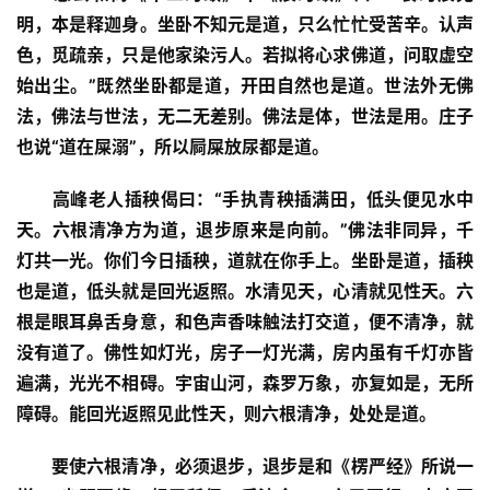
明，本是释迦身。坐卧不知元是道，只么忙忙受苦辛。认声
色，觅疏亲，只是他家染污人。若拟将心求佛道，问取虚空
始出尘。”既然坐卧都是道，开田自然也是道。世法外无佛
法，佛法与世法，无二无差别。佛法是体，世法是用。庄子
也说“道在屎溺”，所以屙屎放尿都是道。
高峰老人插秧偈曰：“手执青秧插满田，低头便见水中
天。六根清净方为道，退步原来是向前。”佛法非同异，千
灯共一光。你们今日插秧，道就在你手上。坐卧是道，插秧
也是道，低头就是回光返照。水清见天，心清就见性天。六
根是眼耳鼻舌身意，和色声香味触法打交道，便不清净，就
没有道了。佛性如灯光，房子一灯光满，房内虽有千灯亦皆
遍满，光光不相碍。宇宙山河，森罗万象，亦复如是，无所
障碍。能回光返照见此性天，则六根清净，处处是道。
要使六根清净，必须退步，退步是和《楞严经》所说一