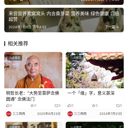
寺
院
来尝尝荞麦窝窝头 内含桑芽菜 营养美味 绿色健康 口感
巡
超赞
礼
2024年7月8日 下午4:52
下一篇
视
相关推荐
频
八点僧音
八点僧音
纪
录
佛
教
明哲长老：“大势至菩萨念佛
一个「缘」字，意义甚深
艺
圆通” 念佛法门
术
0
0
0
0
0
0
三三两两
2025年6月23日
三三两两
2024年7月31日
政
八点僧音
八点僧音