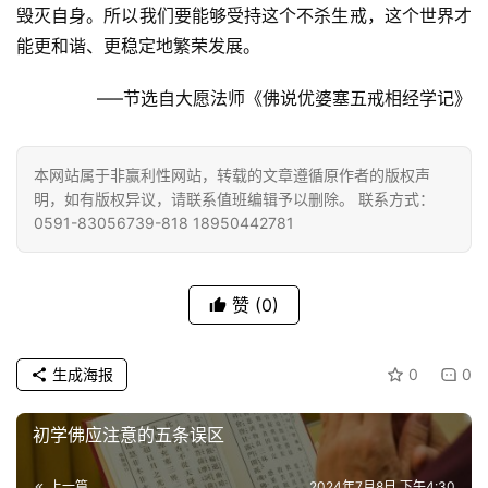
心
毁灭自身。所以我们要能够受持这个不杀生戒，这个世界才
乐
能更和谐、更稳定地繁荣发展。
菩
提
—–节选自大愿法师《佛说优婆塞五戒相经学记》
专
题
本网站属于非赢利性网站，转载的文章遵循原作者的版权声
明，如有版权异议，请联系值班编辑予以删除。 联系方式：
0591-83056739-818 18950442781
公
益
慈
善
赞
(0)
佛
生成海报
0
0
教
人
登录
注册
初学佛应注意的五条误区
物
上一篇
2024年7月8日 下午4:30