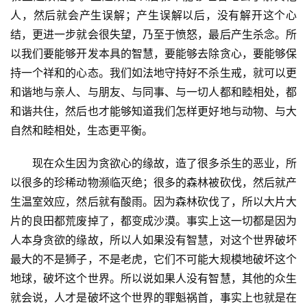
人，然后就会产生误解；产生误解以后，没有解开这个心
结，更进一步就会很失望，乃至于愤怒，最后产生杀念。所
以我们要能够开发本具的智慧，要能够去除贪心，要能够保
持一个祥和的心态。我们如法地守持好不杀生戒，就可以更
资
和谐地与亲人、与朋友、与同事、与一切人都和睦相处，都
讯
和谐共住，然后也才能够知道我们怎样更好地与动物、与大
自然和睦相处，生态更平衡。
八
点
　　现在众生因为贪欲心的缘故，造了很多杀生的恶业，所
僧
以很多的珍稀动物濒临灭绝；很多的森林被砍伐，然后就产
音
生温室效应，然后就有酸雨。因为森林砍伐了，所以大片大
片的良田都荒废掉了，都变成沙漠。事实上这一切都是因为
高
僧
人本身贪欲的缘故，所以人如果没有智慧，对这个世界破坏
访
最大的不是狮子，不是老虎，它们不可能大规模地破坏这个
谈
地球，破坏这个世界。所以说如果人没有智慧，其他的众生
就会说，人才是破坏这个世界的罪魁祸首，事实上也就是在