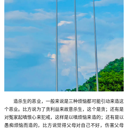
　　造杀生的恶业，一般来说是三种烦恼都可能引动来造这
个恶业。比方说为了贪利益来故意杀生，这个是贪；还有是
对冤家起嗔恨心来犯戒，这样是以嗔烦恼来造的；还有是以
愚痴烦恼而造的，比方说觉得父母对自己不好，伤害父母