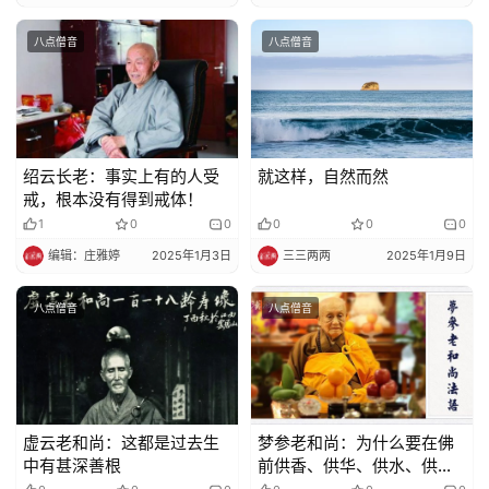
八点僧音
八点僧音
绍云长老：事实上有的人受
就这样，自然而然
戒，根本没有得到戒体！
1
0
0
0
0
0
编辑：庄雅婷
2025年1月3日
三三两两
2025年1月9日
八点僧音
八点僧音
虚云老和尚：这都是过去生
梦参老和尚：为什么要在佛
中有甚深善根
前供香、供华、供水、供
灯？