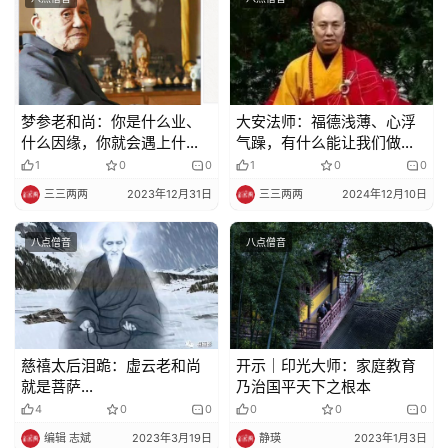
策
法
规
免
梦参老和尚：你是什么业、
大安法师：福德浅薄、心浮
责
什么因缘，你就会遇上什么
气躁，有什么能让我们做到
声
老师
老实念佛？
1
0
0
1
0
0
明
三三两两
2023年12月31日
三三两两
2024年12月10日
八点僧音
八点僧音
慈禧太后泪跪：虚云老和尚
开示｜印光大师：家庭教育
就是菩萨…
乃治国平天下之根本
4
0
0
0
0
0
编辑 志斌
2023年3月19日
静瑛
2023年1月3日