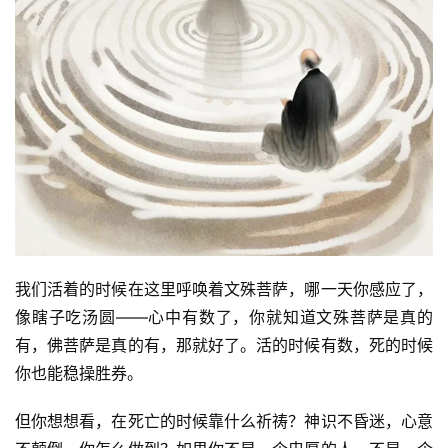
资
讯
八
我们活着的时候在这里呼唤着文殊菩萨，哪一天你感应了，
点
僧
像瞎子吃汤圆——心中有数了，你就知道文殊菩萨是真的
音
有，佛菩萨是真的有，那就好了。活的时候有数，死的时候
你也能稳操胜券。
高
僧
但你想想看，在死亡的时候靠什么祈祷？神识不昏迷，心意
访