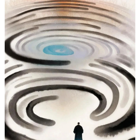
人
登录
注册
物
寺
院
巡
礼
视
频
纪
录
佛
教
艺
术