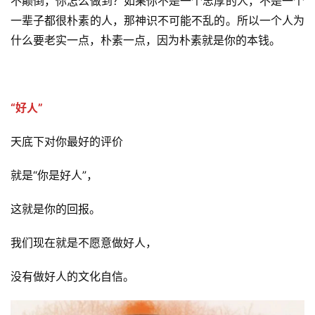
不颠倒，你怎么做到？如果你不是一个忠厚的人，不是一个
谈
一辈子都很朴素的人，那神识不可能不乱的。所以一个人为
什么要老实一点，朴素一点，因为朴素就是你的本钱。
心
乐
菩
提
“好人”
专
天底下对你最好的评价
题
就是“你是好人”，
公
这就是你的回报。
益
慈
我们现在就是不愿意做好人，
善
没有做好人的文化自信。
佛
教