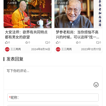
八点僧音
八点僧音
大安法师：欲界有共同特点
梦参老和尚：当你烦恼不高
都有男女的欲望
兴的时候，可以这样“找一
找”
0
0
0
1
0
0
三三两两
2024年8月14日
三三两两
2023年12月17日
发表回复
*
昵称：