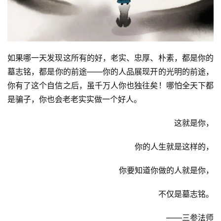
政
策
法
如果哪一天发现这所有的好，老实、忠厚、朴素，都是你的
规
墓志铭，都是你的前途——你的人品展现开的光明的前途，
你有了这个自信之后，虽千万人你也独往矣！哪怕全天下都
免
责
是骗子，你也会老老实实做一个好人。
声
明
这就是你，
你的人生就是这样的，
你要知道你做的人就是你，
不仅是墓志铭。
——三参法师