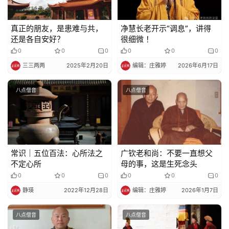
真正的朋友，是患难与共，
净慧长老开示“调息”，讲得
还是各自安好？
很细微 ！
0
0
0
0
0
0
三三两两
2025年2月20日
编辑：庄雅婷
2026年6月17日
八点僧音
八点僧音
常识｜五位百法：心所法之
广钦老和尚：不要一直想父
不定心所
母的事，这是生死念头
0
0
0
0
0
0
静瑛
2022年12月28日
编辑：庄雅婷
2026年1月7日
八点僧音
八点僧音