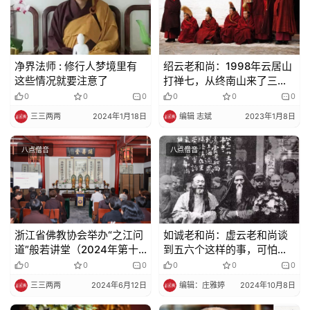
净界法师 : 修行人梦境里有
绍云老和尚：1998年云居山
这些情况就要注意了
打禅七，从终南山来了三个
穿喇嘛衣服的人…
0
0
0
0
0
0
三三两两
2024年1月18日
编辑 志斌
2023年1月8日
八点僧音
八点僧音
浙江省佛教协会举办“之江问
如诚老和尚：虚云老和尚谈
道”般若讲堂（2024年第十
到五六个这样的事，可怕不
一期）
可怕…
0
0
0
0
0
0
三三两两
2024年6月12日
编辑：庄雅婷
2024年10月8日