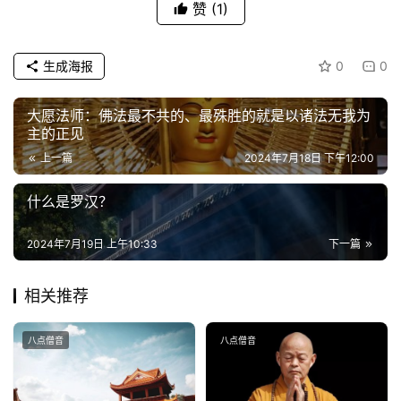
赞
(1)
生成海报
0
0
大愿法师：佛法最不共的、最殊胜的就是以诸法无我为
主的正见
上一篇
2024年7月18日 下午12:00
什么是罗汉？
2024年7月19日 上午10:33
下一篇
相关推荐
八点僧音
八点僧音