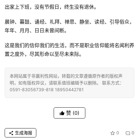
出家上下班，没有节假日，终生没有退休。
晨钟、暮鼓、诵经、礼拜、禅思、静坐、读经、引导俗众，
年年、月月、日日未曾间断。
资
这是我们的信仰我们的生活，而不是职业信仰能将名闻利养
讯
置之度外，尽其形命以至尽未来际。
八
点
本网站属于非赢利性网站，转载的文章遵循原作者的版权声
明，如有版权异议，请联系值班编辑予以删除。 联系方式：
僧
0591-83056739-818 18950442781
音
高
赞
(0)
僧
访
谈
生成海报
0
0