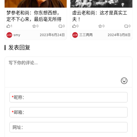
梦参老和尚：你东想西想，
虛云老和尚：这才是真实工
定不下心来，最后毫无所得
夫 ！
1
0
0
0
0
0
smy
2023年6月24日
三三两两
2024年3月8日
发表回复
*
昵称：
*
邮箱：
网址：