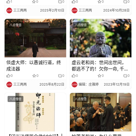
1
0
0
0
0
0
三三两两
2025年2月10日
三三两两
2024年10月28日
寺
院
八点僧音
八点僧音
巡
礼
视
频
倓虚大师：以愚诚行道，终
虚云老和尚：世间出世间，
成法器
都逃不了的！欠你一命, 千里
纪
来还……
0
0
0
0
0
0
录
三三两两
2025年8月22日
编辑：庄雅婷
2023年12月19日
佛
八点僧音
八点僧音
教
艺
术