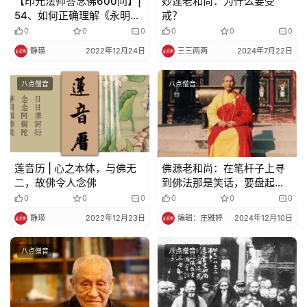
【印光法师答念佛600问】|
妙莲老和尚：为什么要受
政
54、如何正确理解《永明四
戒？
策
料简》的含义？
0
0
0
0
0
0
法
规
静瑛
2022年12月24日
三三两两
2024年7月22日
八点僧音
八点僧音
免
责
声
明
莲音历 | 心之本体，与佛无
佛源老和尚：在笔杆子上寻
二，故佛令人念佛
到佛法那是笑话，要盘起腿
在心地上用功参！
0
0
0
0
0
0
静瑛
2022年12月23日
编辑：庄雅婷
2024年12月10日
八点僧音
八点僧音