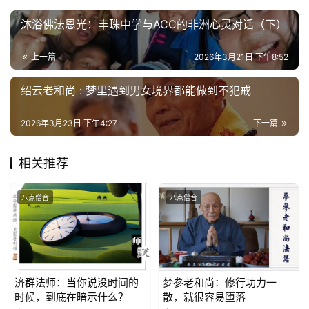
心
沐浴佛法恩光：丰珠中学与ACC的非洲心灵对话（下）
乐
菩
上一篇
2026年3月21日 下午8:52
提
绍云老和尚 : 梦里遇到男女境界都能做到不犯戒
专
题
2026年3月23日 下午4:27
下一篇
公
相关推荐
益
慈
八点僧音
八点僧音
善
佛
教
人
济群法师：当你说没时间的
梦参老和尚：修行功力一
登录
注册
时候，到底在暗示什么？
散，就很容易堕落
物