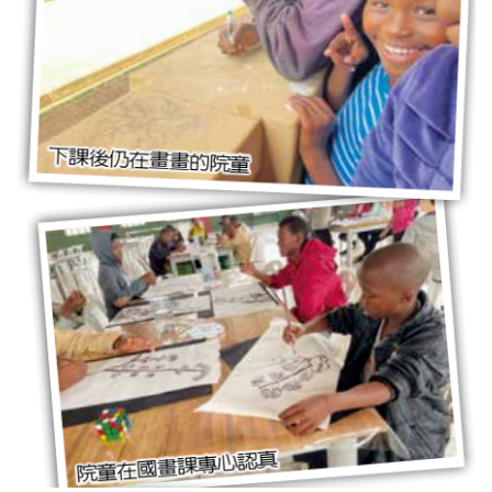
资
讯
八
点
僧
音
高
僧
访
谈