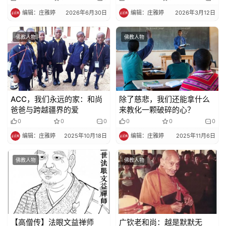
编辑：庄雅婷
2026年6月30日
编辑：庄雅婷
2026年3月12日
佛教人物
佛教人物
​​ACC，我们永远的家：和尚
除了慈悲，我们还能拿什么
爸爸与跨越疆界的爱​​
来教化一颗破碎的心？​​
0
0
0
0
0
0
编辑：庄雅婷
2025年10月18日
编辑：庄雅婷
2025年11月6日
佛教人物
佛教人物
​【高僧传】法眼文益禅师
广钦老和尚：越是默默无