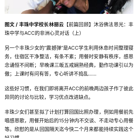
图
文 / 丰珠中学校长林丽云
【前篇回顾】沐浴佛法恩光：丰
珠中学与ACC的非洲心灵对话（上）
另一个丰珠少女的”震撼弹”是ACC学生利用休息时间整理寝
务，住宿区干净整洁，有条不紊；用餐时安静有秩序，感恩
念诵恒不间断；早晚课三皈五戒娴熟经典，勤作功课引以为
傲；上课时有问有答，专心听讲不捣乱……
这些好习惯，在我们即将离开ACC的前晚两边孩子作了彼此
异同的讨论与比较，学习优点改进缺点。
丰珠少女们甚至拟了计划打算回国比照办理，例如用餐前先
唱感恩歌，用餐开始后的15分钟内不交谈、不走动专心用餐
等。欣慰的是从回国隔天迄今快二个月来都能持续实践这个
好习惯。