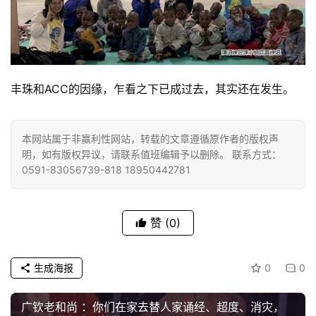
寺
院
巡
礼
丰珠和ACC的因缘，乍看之下已成过去，其实还在发生。
视
频
本网站属于非赢利性网站，转载的文章遵循原作者的版权声
明，如有版权异议，请联系值班编辑予以删除。 联系方式：
纪
0591-83056739-818 18950442781
录
佛
赞
(0)
教
艺
术
生成海报
0
0
政
广钦老和尚 ：你们在家去替人家诵经、超度、消灾，