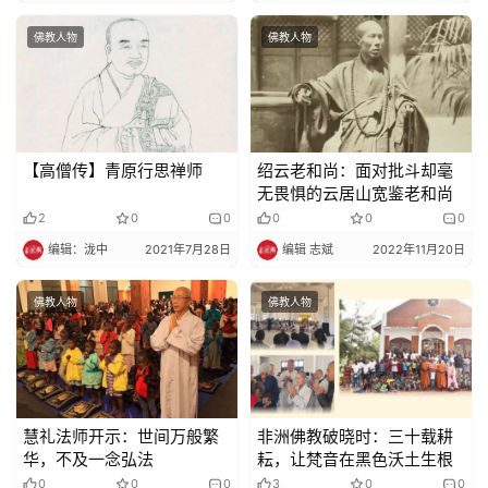
佛教人物
佛教人物
【高僧传】青原行思禅师
绍云老和尚：面对批斗却毫
无畏惧的云居山宽鉴老和尚
2
0
0
0
0
0
编辑：泷中
2021年7月28日
编辑 志斌
2022年11月20日
佛教人物
佛教人物
慧礼法师开示：世间万般繁
非洲佛教破晓时：三十载耕
华，不及一念弘法
耘，让梵音在黑色沃土生根
0
0
0
3
0
0