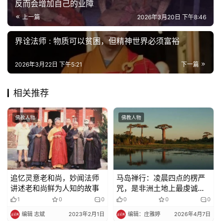
策
反而会增加自己的业障
法
上一篇
2026年3月20日 下午8:46
规
界诠法师 : 物质可以贫困，但精神世界必须富裕
免
责
2026年3月22日 下午5:21
下一篇
声
明
相关推荐
佛教人物
佛教人物
追忆灵意老和尚，妙闻法师
马岛禅行：凌晨四点的楞严
讲述老和尚鲜为人知的故事
咒，是非洲土地上最虔诚的
佛缘回响
1
0
0
0
0
0
编辑 志斌
2023年2月1日
编辑：庄雅婷
2026年4月7日