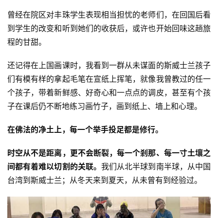
心
乐
曾经在院区对丰珠学生表现相当担忧的老师们，在回国后看
菩
到学生的改变和听到她们的收获后，或许也开始回味这趟旅
提
程的甘甜。
专
还记得在上国画课时，我看到一群从未谋面的斯威士兰孩子
题
们有模有样的拿起毛笔在宣纸上挥笔，就像我曾教过的任一
个孩子，带着新鲜感、好奇心和一点点的调皮，甚至有个孩
公
子在课后仍不断地练习画竹子，画到纸上、墙上和心理。
益
慈
在佛法的净土上，每一个举手投足都是修行。
善
时空从不是距离，更不会断裂，每一个剎那、每一寸土壤之
佛
间都有着难以切割的关联。
我们从北半球到南半球，从中国
教
台湾到斯威士兰；从冬天来到夏天，从未曾有到经验过。
人
登录
注册
物