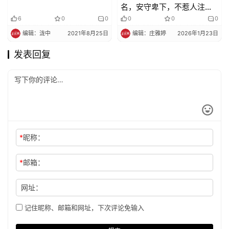
名，安守卑下，不惹人注
意，越是好用功。
6
0
0
0
0
0
编辑：泷中
2021年8月25日
编辑：庄雅婷
2026年1月23日
发表回复
*
昵称：
*
邮箱：
网址：
记住昵称、邮箱和网址，下次评论免输入