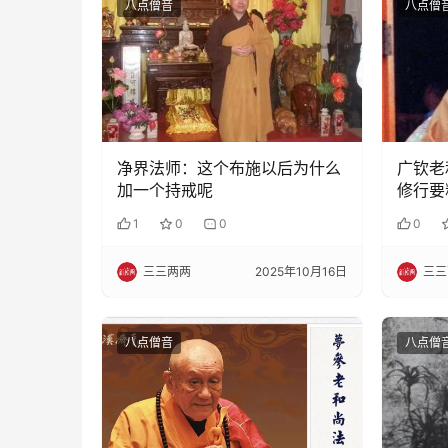
八点僧音
八点僧
净界法师：这个布施以后为什么
广钦老
加一个持戒呢
修行要
法，但
1
0
0
0
吃饭、
三三两两
2025年10月16日
三三
八点僧音
八点僧