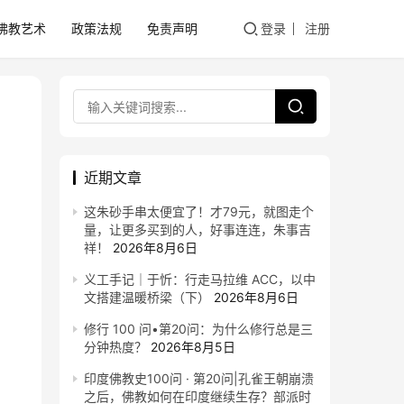
佛教艺术
政策法规
免责声明
登录
注册
近期文章
这朱砂手串太便宜了！才79元，就图走个
量，让更多买到的人，好事连连，朱事吉
祥！
2026年8月6日
义工手记｜于忻：行走马拉维 ACC，以中
文搭建温暖桥梁（下）
2026年8月6日
修行 100 问•第20问：为什么修行总是三
分钟热度？
2026年8月5日
印度佛教史100问 · 第20问|孔雀王朝崩溃
之后，佛教如何在印度继续生存？部派时