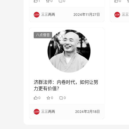
1
0
0
0
三三两两
2024年11月27日
三三
八点僧音
济群法师：内卷时代，如何让努
力更有价值？
0
0
0
三三两两
2024年2月18日