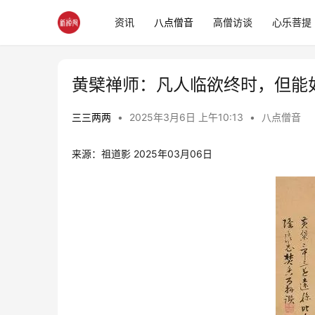
资讯
八点僧音
高僧访谈
心乐菩提
黄檗禅师：凡人临欲终时，但能
三三两两
•
2025年3月6日 上午10:13
•
八点僧音
来源：祖道影 2025年03月06日