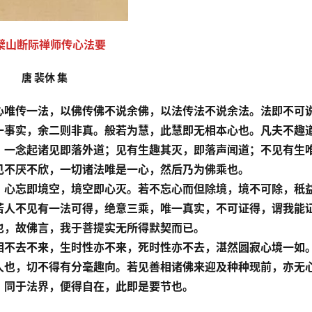
檗山断际禅师传心法要
唐 裴休 集
心唯传一法，以佛传佛不说余佛，以法传法不说余法。法即不可
一事实，余二则非真。般若为慧，此慧即无相本心也。凡夫不趣
；一念起诸见即落外道；见有生趣其灭，即落声闻道；不见有生
见不厌不欣，一切诸法唯是一心，然后乃为佛乘也。
，心忘即境空，境空即心灭。若不忘心而但除境，境不可除，秖
若人不见有一法可得，绝意三乘，唯一真实，不可证得，谓我能
也，故佛言，我于菩提实无所得默契而已。
相不去不来，生时性亦不来，死时性亦不去，湛然圆寂心境一如
人也，切不得有分毫趣向。若见善相诸佛来迎及种种现前，亦无
，同于法界，便得自在，此即是要节也。