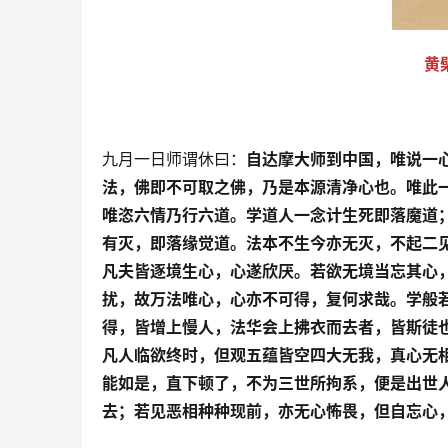
黄
九月一日师谓休曰：
自达摩大师到中国，唯说一
法，佛即不可取之佛，乃是本源清净心也。唯此
唯恣六情乃行六道。学道人一念计生死即落魔道
有灭，即落缘觉道。法本不生今亦无灭，不起二
凡夫皆逐境生心，心遂欣厌。若欲无境当忘其心
扰，故万法唯心，心亦不可得，复何求哉。学般
得，皆增上慢人，法华会上拂衣而去者，皆斯徒
凡人临欲终时，但观五蕴皆空四大无我，真心无
能如是，直下顿了，不为三世所拘系，便是出世
去；若见恶相种种现前，亦无心怖畏，但自忘心