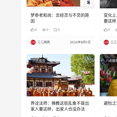
梦参老和尚：念经灵与不灵的原
宣化上
因
要这样
0
0
0
0
三三两两
2024年8月1日
三三
八点僧音
八点僧
界诠法师：佛教这些乱象不是出
避险之
家人要这样，出家人也没办法