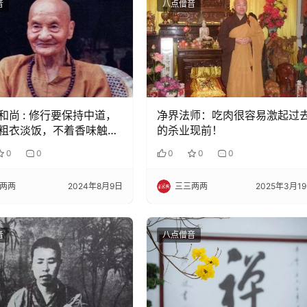
音
八点僧音
和尚 : 修行要保持中道，
净界法师：吃肉很容易激起过
粗衣淡饭，不着香味触
的杀业现前！
是要自然，不是刻意地不
0
0
0
0
0
不穿衣、挨冻、不睡觉。
两两
2024年8月9日
三三两两
2025年3月1
音
八点僧音