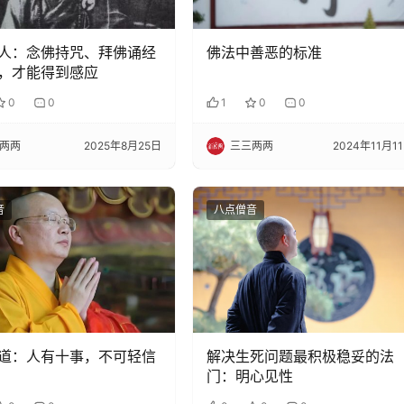
人：念佛持咒、拜佛诵经
佛法中善恶的标准
，才能得到感应
0
0
1
0
0
两两
2025年8月25日
三三两两
2024年11月1
音
八点僧音
道：人有十事，不可轻信
解决生死问题最积极稳妥的法
门：明心见性