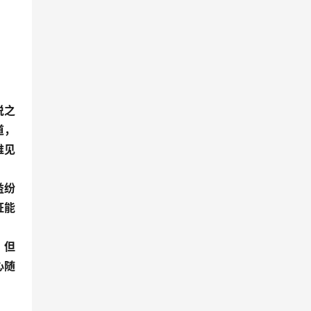
说之
道，
唯见
益纷
证能
。但
心随