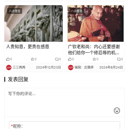
八点僧音
八点僧音
人贵知恩，更贵在感恩
广钦老和尚：内心还要感谢
他们给你一个修忍辱的机
会，无忍不成道
0
0
0
0
0
0
三三两两
2024年12月23日
编辑：庄雅婷
2024年8月24日
发表回复
*
昵称：