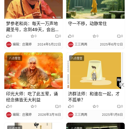
责
声
明
梦参老和尚：每天一万声地
守一不移，动静常住
藏圣号，念到49天，会出现
什么境界?
0
0
0
0
0
0
编辑：庄雅婷
2024年5月22日
三三两两
2025年6月12日
八点僧音
八点僧音
印光大师：吃了此五荤，诵
济群法师：和谁在一起，才
经念佛皆无大利益
不孤单？
0
0
0
0
0
0
编辑：庄雅婷
2026年3月16日
三三两两
2025年1月6日
八点僧音
八点僧音