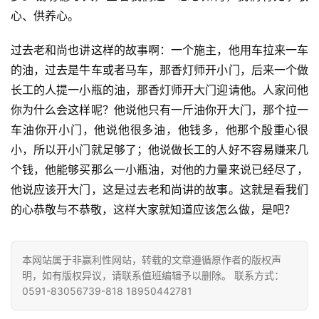
专
心、供养心。
题
过去老和尚也讲这样的故事啊：一个施主，他用车拉来一车
公
的油，过去是牛车或者马车，那香灯师开小门，后来一个做
益
长工的人提一小瓶的油，那香灯师开大门迎请他。人家问他
慈
你为什么会这样呢？他说他只有一斤油你开大门，那个拉一
善
车油你开小门，他说他很多油，他钱多，他那个殷重心很
小，所以开小门就足够了；他说做长工的人好不容易赚来几
佛
个钱，他能够买那么一小瓶油，对他的力量来说已经尽了，
教
人
他说应该开大门，这是过去老和尚讲的故事。这就是看我们
登录
注册
物
的心恭敬与不恭敬，这样大家就知道应该怎么做，是吧？
寺
本网站属于非赢利性网站，转载的文章遵循原作者的版权声
院
明，如有版权异议，请联系值班编辑予以删除。 联系方式：
巡
0591-83056739-818 18950442781
礼