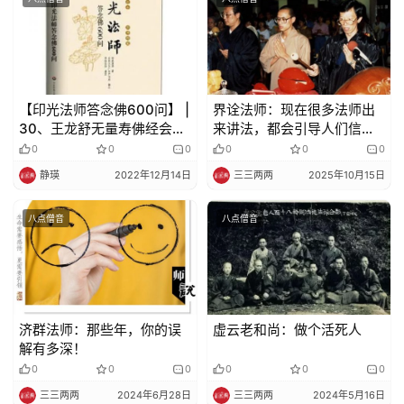
【印光法师答念佛600问】 |
界诠法师：现在很多法师出
30、王龙舒无量寿佛经会集
来讲法，都会引导人们信世
本的主要错误是什么？
间法，这很颠倒的事情
0
0
0
0
0
0
静瑛
2022年12月14日
三三两两
2025年10月15日
八点僧音
八点僧音
济群法师：那些年，你的误
虚云老和尚：做个活死人
解有多深！
0
0
0
0
0
0
三三两两
2024年6月28日
三三两两
2024年5月16日