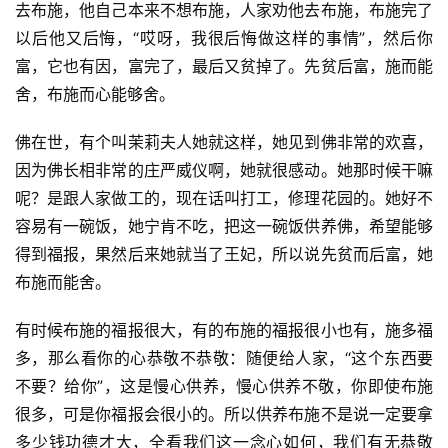
去布施，他自己本来不想布施，人家劝他去布施，布施完了
讯
以后他又后悔，“哎呀，我很后悔做这样的事情”，然后你
富，它也有因，富完了，最后又贫掉了。先贫后富，施而能
八
舍，布施而心能够舍。
点
僧
佛在世，有个叫茉莉夫人她就这样，她见到佛非常的欢喜，
音
因为佛长相非常的庄严威仪啊，她就很感动。她那时候干嘛
呢？是跟人家做工的，现在话叫打工，修理花园的。她好不
高
容易有一碗饭，她宁肯不吃，把这一碗饭供养佛，希望能够
僧
访
得到福报，果然后来她就当了王妃，所以说先贫而后富，她
谈
布施而能舍。
有时候布施的福报很大，有的布施的福报很小也有，施多福
心
乐
多，那么看你的心恭敬不恭敬：随便给人家，“这个东西要
菩
不要？给你”，这是慢心供养，慢心供养不敬，你即使布施
提
很多，可是你福报会很小的。所以供养布施不是说一定要拿
多少钱功德才大，全看我们这一念心如何，我们有无恭敬