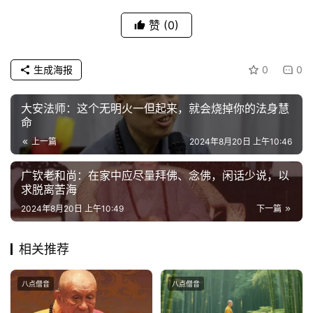
视
赞
(0)
频
生成海报
0
0
纪
录
大安法师：这个无明火一但起来，就会烧掉你的法身慧
命
佛
教
上一篇
2024年8月20日 上午10:46
艺
广钦老和尚：在家中应尽量拜佛、念佛，闲话少说，以
术
求脱离苦海
2024年8月20日 上午10:49
下一篇
政
策
法
相关推荐
规
八点僧音
八点僧音
免