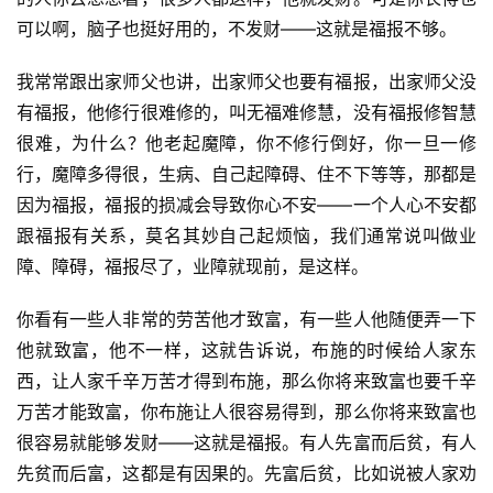
可以啊，脑子也挺好用的，不发财——这就是福报不够。
我常常跟出家师父也讲，出家师父也要有福报，出家师父没
有福报，他修行很难修的，叫无福难修慧，没有福报修智慧
很难，为什么？他老起魔障，你不修行倒好，你一旦一修
行，魔障多得很，生病、自己起障碍、住不下等等，那都是
因为福报，福报的损减会导致你心不安——一个人心不安都
跟福报有关系，莫名其妙自己起烦恼，我们通常说叫做业
障、障碍，福报尽了，业障就现前，是这样。
你看有一些人非常的劳苦他才致富，有一些人他随便弄一下
他就致富，他不一样，这就告诉说，布施的时候给人家东
西，让人家千辛万苦才得到布施，那么你将来致富也要千辛
万苦才能致富，你布施让人很容易得到，那么你将来致富也
很容易就能够发财——这就是福报。有人先富而后贫，有人
先贫而后富，这都是有因果的。先富后贫，比如说被人家劝
资