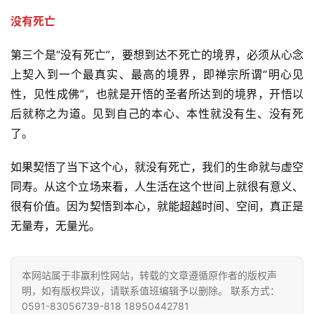
专
题
没有死亡
第三个是“没有死亡”，要想到达不死亡的境界，必须从心念
公
上契入到一个最真实、最高的境界，即禅宗所谓“明心见
益
慈
性，见性成佛”，也就是开悟的圣者所达到的境界，开悟以
善
后就称之为道。见到自己的本心、本性就没有生、没有死
了。
佛
教
如果契悟了当下这个心，就没有死亡，我们的生命就与虚空
人
同寿。从这个立场来看，人生活在这个世间上就很有意义、
登录
注册
物
很有价值。因为契悟到本心，就能超越时间、空间，真正是
无量寿，无量光。
寺
院
巡
本网站属于非赢利性网站，转载的文章遵循原作者的版权声
礼
明，如有版权异议，请联系值班编辑予以删除。 联系方式：
0591-83056739-818 18950442781