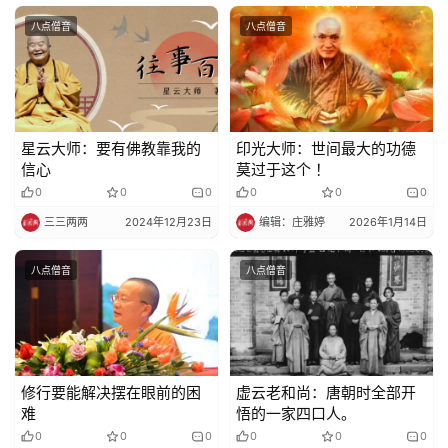
八点僧音
八点僧音
星云大师：要有佛教靠我的
印光大师：世间最大的功德
信心
莫过于这个 ！
0
0
0
0
0
0
三三两两
2024年12月23日
编辑：庄雅婷
2026年1月14日
八点僧音
八点僧音
修行要能解决摆在眼前的困
虚云老和尚：唐朝时全部开
难
悟的一家四口人。
0
0
0
0
0
0