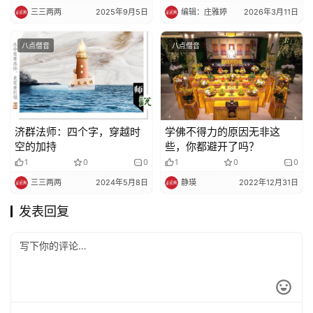
三三两两
2025年9月5日
编辑：庄雅婷
2026年3月11日
八点僧音
八点僧音
济群法师：四个字，穿越时
学佛不得力的原因无非这
空的加持
些，你都避开了吗？
1
0
0
1
0
0
三三两两
2024年5月8日
静瑛
2022年12月31日
发表回复