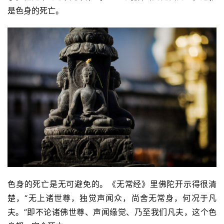
是色身的死亡。
色身的死亡是无可避免的。《无常经》里佛陀开示得很清
楚，“无上诸世尊，独觉声闻众，尚舍无常身，何况于凡
夫。”即不论诸佛世尊、声闻缘觉、乃至我们凡夫，这个色