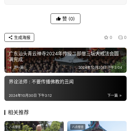
视
频
赞
(0)
纪
录
生成海报
0
0
佛
广东汕头青云禅寺2024年传授二部僧三坛大戒法会圆
教
满完成
艺
上一篇
2024年10月30日 下午3:04
术
界诠法师 : 不要传播佛教的丑闻
政
策
2024年10月30日 下午3:12
下一篇
法
规
相关推荐
免
八点僧音
八点僧音