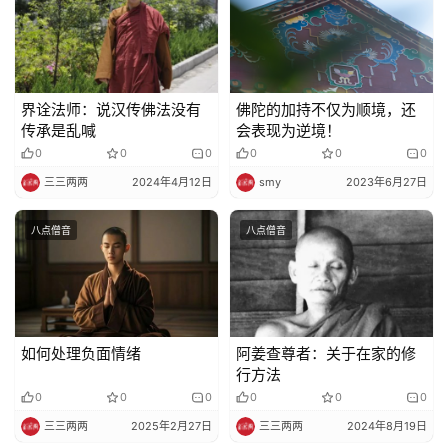
责
声
明
界诠法师：说汉传佛法没有
佛陀的加持不仅为顺境，还
传承是乱喊
会表现为逆境！
0
0
0
0
0
0
三三两两
2024年4月12日
smy
2023年6月27日
八点僧音
八点僧音
如何处理负面情绪
阿姜查尊者：关于在家的修
行方法
0
0
0
0
0
0
三三两两
2025年2月27日
三三两两
2024年8月19日