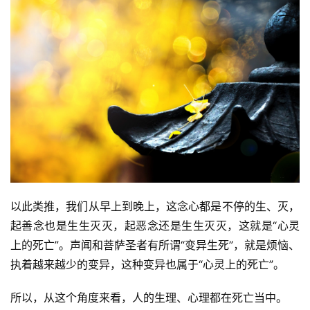
讯
八
点
僧
音
高
僧
访
谈
以此类推，我们从早上到晚上，这念心都是不停的生、灭，
心
起善念也是生生灭灭，起恶念还是生生灭灭，这就是“心灵
乐
上的死亡”。声闻和菩萨圣者有所谓“变异生死”，就是烦恼、
菩
执着越来越少的变异，这种变异也属于“心灵上的死亡”。
提
所以，从这个角度来看，人的生理、心理都在死亡当中。