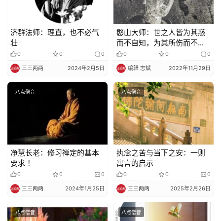
济群法师：理直，也不必气
憨山大师：世之人皆为其惑
壮
而不自知，为其所伤而不知
痛
0
0
0
0
0
0
三三两两
2024年2月5日
编辑 志斌
2022年11月29日
八点僧音
八点僧音
净慧长老：修习禅定的基本
执念之苦与当下之安：一则
要求 ！
寓言的启示
0
0
0
0
0
0
三三两两
2024年1月25日
三三两两
2025年2月26日
八点僧音
八点僧音