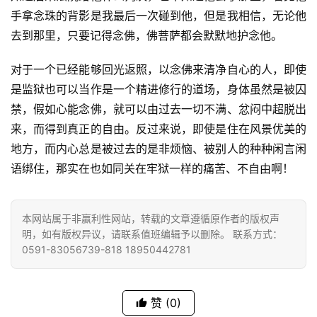
手拿念珠的背影是我最后一次碰到他，但是我相信，无论他
去到那里，只要记得念佛，佛菩萨都会默默地护念他。
对于一个已经能够回光返照，以念佛来清净自心的人，即使
是监狱也可以当作是一个精进修行的道场，身体虽然是被囚
禁，假如心能念佛，就可以由过去一切不满、忿闷中超脱出
来，而得到真正的自由。反过来说，即使是住在风景优美的
地方，而内心总是被过去的是非烦恼、被别人的种种闲言闲
语绑住，那实在也如同关在牢狱一样的痛苦、不自由啊！
本网站属于非赢利性网站，转载的文章遵循原作者的版权声
明，如有版权异议，请联系值班编辑予以删除。 联系方式：
0591-83056739-818 18950442781
赞
(0)