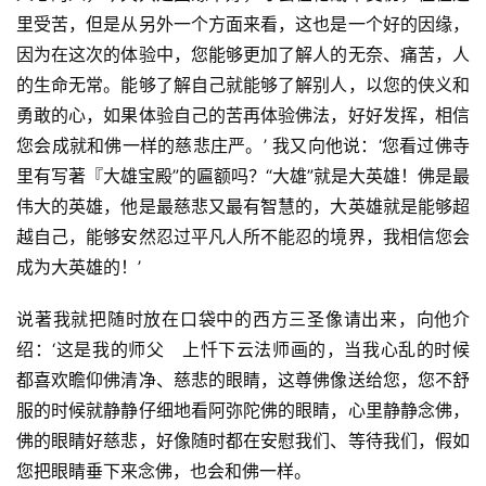
谈
里受苦，但是从另外一个方面来看，这也是一个好的因缘，
因为在这次的体验中，您能够更加了解人的无奈、痛苦，人
心
的生命无常。能够了解自己就能够了解别人，以您的侠义和
乐
勇敢的心，如果体验自己的苦再体验佛法，好好发挥，相信
菩
您会成就和佛一样的慈悲庄严。’ 我又向他说：‘您看过佛寺
提
里有写著『大雄宝殿”的匾额吗？“大雄”就是大英雄！佛是最
伟大的英雄，他是最慈悲又最有智慧的，大英雄就是能够超
专
越自己，能够安然忍过平凡人所不能忍的境界，我相信您会
题
成为大英雄的！’
公
说著我就把随时放在口袋中的西方三圣像请出来，向他介
益
绍：‘这是我的师父　上忏下云法师画的，当我心乱的时候
慈
善
都喜欢瞻仰佛清净、慈悲的眼睛，这尊佛像送给您，您不舒
服的时候就静静仔细地看阿弥陀佛的眼睛，心里静静念佛，
佛
佛的眼睛好慈悲，好像随时都在安慰我们、等待我们，假如
教
您把眼睛垂下来念佛，也会和佛一样。