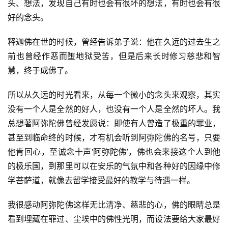
头、想法，发现自己有时也会有很坏的想法，有时也会有很
好的念头。
释迦佛在世的时候，曾经告诉弟子说：他在久远的过去生之
前也曾经作恶而堕地狱受苦，但是后来长时修习慈悲和智
慧，终于成佛了。
所以从久远的时光看来，从每一个微小的念头来观察，其实
没有一个人是全然的好人，也没有一个人是全然的坏人。我
总想著阿弥陀佛曾经发愿说：即使有人曾造了极重的罪业，
甚至到临命终的时候，才有机会听到阿弥陀佛的名号，只要
他肯回心，至诚念十声‘阿弥陀佛’，佛也会来接这个人到他
的极乐国，到那里可以在安乐的气氛中和各种好的因缘中修
学菩萨道，就像去留学接受最好的教学与待遇一样。
我很感动阿弥陀佛这样无比清净、慈悲的心，佛的眼睛总是
看到埋藏在罪过、尘埃中的佛性光明，而设法要给大家最好