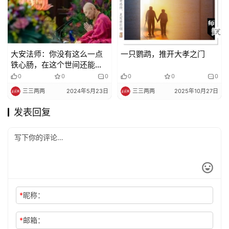
大安法师：你没有这么一点
一只鹦鹉，推开大孝之门
铁心肠，在这个世间还能出
得去吗？
0
0
0
0
0
0
三三两两
2024年5月23日
三三两两
2025年10月27日
发表回复
*
昵称：
*
邮箱：