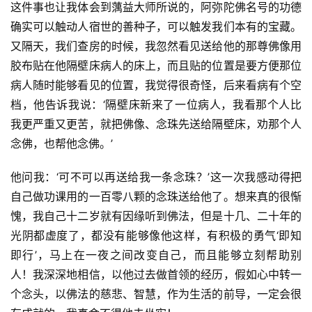
这件事也让我体会到蕅益大师所说的，阿弥陀佛名号的功德
确实可以触动人宿世的善种子，可以触发我们本有的宝藏。
又隔天，我们查房的时候，我忽然看见送给他的那尊佛像用
胶布贴在他隔壁床病人的床上，而且贴的位置是要方便那位
病人随时能够看见的位置，我觉得很奇怪，后来看病有个空
档，他告诉我说：‘隔壁床新来了一位病人，我看那个人比
我更严重又更苦，就把佛像、念珠先送给隔壁床，劝那个人
念佛，也帮他念佛。’
他问我：‘可不可以再送给我一条念珠？’这一次我感动得把
自己做功课用的一百零八颗的念珠送给他了。想来真的很惭
愧，我自己十二岁就有因缘听到佛法，但是十几、二十年的
光阴都虚度了，都没有能够像他这样，有积极的勇气‘即知
即行’，马上在一夜之间改变自己，而且能够立刻帮助别
人！我深深地相信，以他过去做首领的经历，假如心中转一
个念头，以佛法的慈悲、智慧，作为生活的前导，一定会很