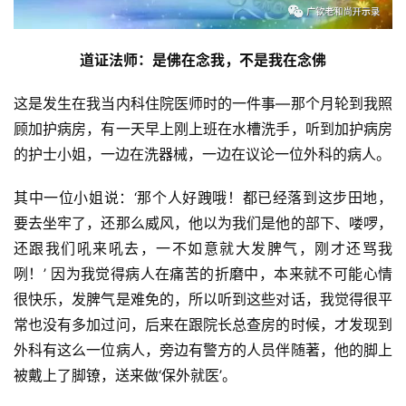
 道证法师：是佛在念我，不是我在念佛 
这是发生在我当内科住院医师时的一件事—那个月轮到我照
顾加护病房，有一天早上刚上班在水槽洗手，听到加护病房
的护士小姐，一边在洗器械，一边在议论一位外科的病人。
其中一位小姐说：‘那个人好跩哦！都已经落到这步田地，
要去坐牢了，还那么威风，他以为我们是他的部下、喽啰，
还跟我们吼来吼去，一不如意就大发脾气，刚才还骂我
咧！’ 因为我觉得病人在痛苦的折磨中，本来就不可能心情
很快乐，发脾气是难免的，所以听到这些对话，我觉得很平
常也没有多加过问，后来在跟院长总查房的时候，才发现到
外科有这么一位病人，旁边有警方的人员伴随著，他的脚上
被戴上了脚镣，送来做‘保外就医’。