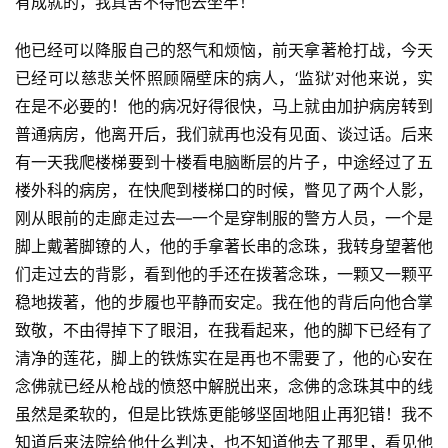
有成就的，我真舍不得他去坐牢！
他已经可以降服自己的怒气和烦恼，前天拿著枪打战，今天
已经可以慈悲关怀照顾隔壁床的病人，‘监狱’对他来说，实
在是不必要的！他的病况好得很快，马上就由加护病房转到
普通病房，他离开后，我们就再也没有见面、谈过话。后来
有一天我爬楼梯要到十楼看电脑断层的片子，中途经过了五
楼外科的病房，在快爬到楼梯口的时候，瞥见了两个人影，
刚从眼前的走廊走过去—一个是穿制服的警方人员，一个是
脚上戴著脚镣的人，他的手拿著长串的念珠，我转身望著他
们走过去的背影，看到他的手还在拨著念珠，一颗又一颗平
稳地拨著，他的步履也平静而安定。我在他的背后向他合掌
致敬，不由得掉下了眼泪，在我看起来，他的脚下已经有了
清净的莲花，脚上的铁炼实在是再也不需要了，他的心安在
念佛就已经从枪战的愤怒中解脱出来，念佛的念珠其中的线
虽然是柔软的，但是比铁炼更能够坚固地阻止再犯错！我不
知道后来法院给他什么判决，也不知道他去了那里，看见他