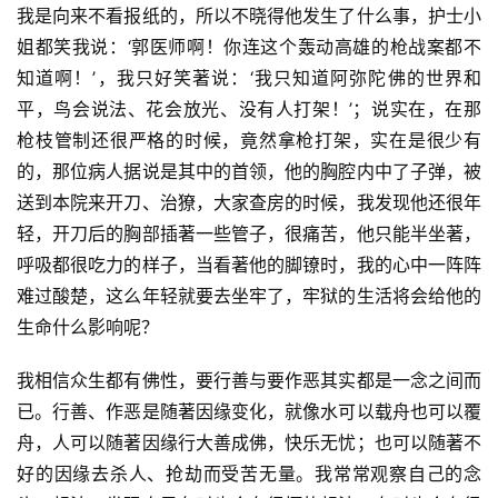
我是向来不看报纸的，所以不晓得他发生了什么事，护士小
姐都笑我说：‘郭医师啊！你连这个轰动高雄的枪战案都不
知道啊！’，我只好笑著说：‘我只知道阿弥陀佛的世界和
平，鸟会说法、花会放光、没有人打架！’；说实在，在那
枪枝管制还很严格的时候，竟然拿枪打架，实在是很少有
的，那位病人据说是其中的首领，他的胸腔内中了子弹，被
送到本院来开刀、治獠，大家查房的时候，我发现他还很年
轻，开刀后的胸部插著一些管子，很痛苦，他只能半坐著，
呼吸都很吃力的样子，当看著他的脚镣时，我的心中一阵阵
难过酸楚，这么年轻就要去坐牢了，牢狱的生活将会给他的
生命什么影响呢？
我相信众生都有佛性，要行善与要作恶其实都是一念之间而
已。行善、作恶是随著因缘变化，就像水可以载舟也可以覆
舟，人可以随著因缘行大善成佛，快乐无忧；也可以随著不
好的因缘去杀人、抢劫而受苦无量。我常常观察自己的念