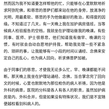
然而因为我不知道要怎样帮他的忙，只能够在心里默默地祈
求阿弥陀佛，和慈悲的菩萨们都来站在他的身旁，放清净的
光明，用最柔软、慈悲的手为他做最好的救治，和得度的因
缘。不知道过了几天，有一天晚上我在加护病房值班，当等
候病人检验报告的空档，我就坐在护理站做我的晚课。有些
同事、医师、护士很慈悲，他们知道我有做早、晚课的习
惯，有时就会自动自愿地护持我，帮助我处理一些不紧急
的、琐碎的事，让我能够有一小段的时间以诵经、念佛来安
定自己的乱心，也为病人回向，祈求佛菩萨加被。
由于同事们的慈悲，才使我无论多么忙，早、晚课都能不间
断。那天晚上我坐在护理站诵经、念佛，当合掌念完了回向
文的时候，心里也默默地为那位枪伤的病人祈祷，因为他是
外科的病患，医院的分科是各人有各人的职责，虽然加护病
房是内、外科合并，但是如果没有特殊状况，我们是不宜随
便越权看别科病人的。