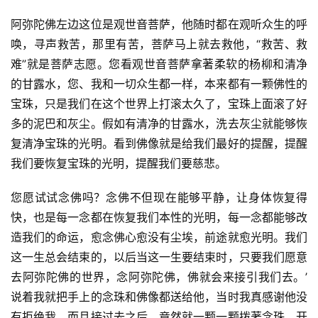
人
登录
注册
物
阿弥陀佛左边这位是观世音菩萨，他随时都在观听众生的呼
唤，寻声救苦，那里有苦，菩萨马上就去救他，“救苦、救
寺
难”就是菩萨志愿。您看观世音菩萨拿著柔软的杨柳和清净
院
的甘露水，您、我和一切众生都一样，本来都有一颗佛性的
巡
宝珠，只是我们在这个世界上打滚太久了，宝珠上面滚了好
礼
多的泥巴和灰尘。假如有清净的甘露水，洗去灰尘就能够恢
复清净宝珠的光明。看到佛像就是给我们最好的提醒，提醒
视
我们要恢复宝珠的光明，提醒我们要慈悲。
频
您愿试试念佛吗？念佛不但现在能够平静，让身体恢复得
纪
快，也是每一念都在恢复我们本性的光明，每一念都能够改
录
造我们的命运，愈念佛心愈没有尘埃，前途就愈光明。我们
这一生总会结束的，以后当这一生要结束时，只要我们愿意
佛
去阿弥陀佛的世界，念阿弥陀佛，佛就会来接引我们去。’ 
教
艺
说着我就把手上的念珠和佛像都送给他，当时我真感谢他没
术
有拒绝我，而且接过去之后，竟然就一颗一颗拨著念珠，开