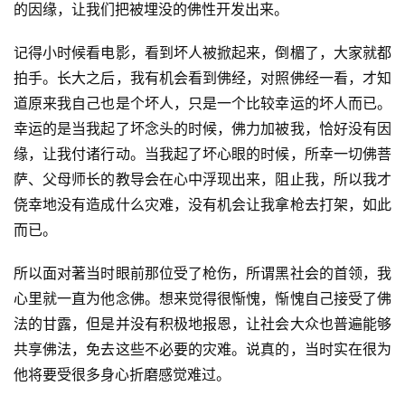
的因缘，让我们把被埋没的佛性开发出来。
记得小时候看电影，看到坏人被掀起来，倒楣了，大家就都
拍手。长大之后，我有机会看到佛经，对照佛经一看，才知
道原来我自己也是个坏人，只是一个比较幸运的坏人而已。
幸运的是当我起了坏念头的时候，佛力加被我，恰好没有因
缘，让我付诸行动。当我起了坏心眼的时候，所幸一切佛菩
萨、父母师长的教导会在心中浮现出来，阻止我，所以我才
侥幸地没有造成什么灾难，没有机会让我拿枪去打架，如此
而已。
所以面对著当时眼前那位受了枪伤，所谓黑社会的首领，我
心里就一直为他念佛。想来觉得很惭愧，惭愧自己接受了佛
法的甘露，但是并没有积极地报恩，让社会大众也普遍能够
共享佛法，免去这些不必要的灾难。说真的，当时实在很为
他将要受很多身心折磨感觉难过。