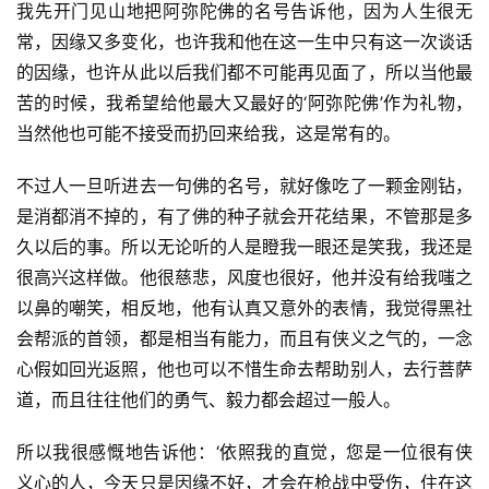
我先开门见山地把阿弥陀佛的名号告诉他，因为人生很无
常，因缘又多变化，也许我和他在这一生中只有这一次谈话
的因缘，也许从此以后我们都不可能再见面了，所以当他最
苦的时候，我希望给他最大又最好的‘阿弥陀佛’作为礼物，
当然他也可能不接受而扔回来给我，这是常有的。
不过人一旦听进去一句佛的名号，就好像吃了一颗金刚钻，
资
是消都消不掉的，有了佛的种子就会开花结果，不管那是多
讯
久以后的事。所以无论听的人是瞪我一眼还是笑我，我还是
很高兴这样做。他很慈悲，风度也很好，他并没有给我嗤之
八
以鼻的嘲笑，相反地，他有认真又意外的表情，我觉得黑社
点
会帮派的首领，都是相当有能力，而且有侠义之气的，一念
僧
音
心假如回光返照，他也可以不惜生命去帮助别人，去行菩萨
道，而且往往他们的勇气、毅力都会超过一般人。
高
所以我很感慨地告诉他：‘依照我的直觉，您是一位很有侠
僧
访
义心的人，今天只是因缘不好，才会在枪战中受伤，住在这