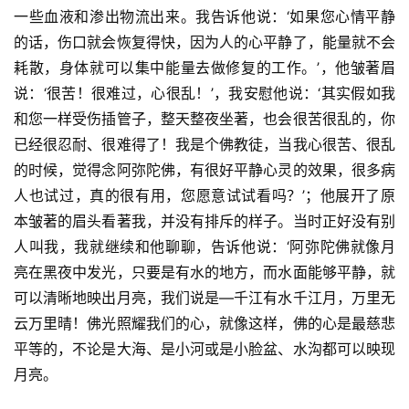
一些血液和渗出物流出来。我告诉他说：‘如果您心情平静
的话，伤口就会恢复得快，因为人的心平静了，能量就不会
耗散，身体就可以集中能量去做修复的工作。’，他皱著眉
说：‘很苦！很难过，心很乱！’，我安慰他说：‘其实假如我
和您一样受伤插管子，整天整夜坐著，也会很苦很乱的，你
已经很忍耐、很难得了！我是个佛教徒，当我心很苦、很乱
的时候，觉得念阿弥陀佛，有很好平静心灵的效果，很多病
人也试过，真的很有用，您愿意试试看吗？’；他展开了原
本皱著的眉头看著我，并没有排斥的样子。当时正好没有别
人叫我，我就继续和他聊聊，告诉他说：‘阿弥陀佛就像月
亮在黑夜中发光，只要是有水的地方，而水面能够平静，就
可以清晰地映出月亮，我们说是—千江有水千江月，万里无
云万里晴！佛光照耀我们的心，就像这样，佛的心是最慈悲
平等的，不论是大海、是小河或是小脸盆、水沟都可以映现
月亮。