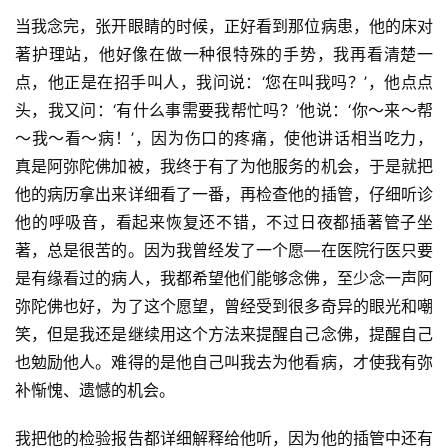
当我念完，张开眼睛的时候，正好看到那位病患，他的床对
著护理站，他好像在做一种很特殊的手势，我再看清楚一
点，他正是在招手叫人，我问说：‘您在叫我吗？’，他点点
头，我又问：‘有什么事需要我帮忙吗？’他说：‘你～来～帮
～我～看～病！’，因为伤口的疼痛，使他讲话相当吃力，
真是阿弥陀佛加被，我终于有了为他服务的机会，于是就把
他的病历拿出来详细看了一番，再检查他的插管，仔细听诊
他的呼吸音，看起来恢复还不错，不过日夜都插著管子坐
著，总是很苦的。因为我曾经发了一个愿—在医院行医只要
是有缘看过的病人，我都希望他们能够念佛，至少念一声阿
弥陀佛也好，为了这个愿望，曾经受到很多奇异的眼光和嘲
笑，但是我还是继续用这个方法来提醒自己念佛，提醒自己
也勉励他人。难得的是他自己叫我去为他看病，才使我有弥
补惭愧、遗憾的机会。
我把他的检验报告都详细解释给他听，因为他的插管中还有