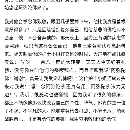
始念起阿弥陀佛来了。
政
策
我对他合掌念佛致敬，眼泪几乎要掉下来，他比我真是善根
法
深厚得多了！只是因缘错综复杂而已，相信慈悲的佛绝对不
规
会忘了他，不会舍弃他的。那天晚上，因为还有别的病患需
要照顾，就只有这样谈谈而已，他自己坐著就认真念起佛
免
来。隔天照顾他的护士小姐在交班的时候，大声地在那儿感
责
叹说：‘唉呀！一百八十度的大转变！某某人今天好有礼
声
貌，没有像在叫他们的喽啰那样，而且还跟我说“阿弥陀
明
佛！谢谢”，真是让我受宠若惊啊！’ 这位护士小姐还转过头
来对我说：‘嘿！念阿弥陀佛还真有用，阿弥陀佛法力无
边！’，我听了很感动也很惭愧，因为我听了很久的佛法，
都还不能像他那么快改变自己的个性、脾气，他真的是一位
了不起、不平凡的人。能够拿著枪去打战，不算勇敢；能够
战胜自己，才是有勇气的英雄！我由衷地敬佩他的勇气！