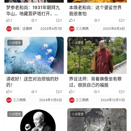
梦参老和尚：1931年朝拜九
本焕老和尚：这个婆娑世界
华山，地藏菩萨塔打开，我
我很害怕
亲得见地藏菩萨（随喜转
2
0
0
3
0
0
发）
编辑：庄雅婷
2025年4月7日
三三两两
2025年6月4日
八点僧音
八点僧音
请收好！送您对治烦恼的妙
界诠法师：背着佛像坐有罪
药！
过，很损自己的福报
0
0
0
1
0
0
三三两两
2024年11月5日
三三两两
2024年12月11日
八点僧音
八点僧音