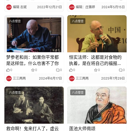
编辑 志斌
2022年12月21日
编辑：庄雅婷
2024年5月15日
八点僧音
八点僧音
梦参老和尚：如果你平常都
恒实法师：这都是对食物的
是这样信，什么也害不了你
执着，是在将自己的福报吃
掉
0
0
0
0
0
0
三三两两
2024年6月17日
三三两两
2025年7月29日
八点僧音
八点僧音
救命啊！鬼来打人了，虚云
莲池大师偈颂