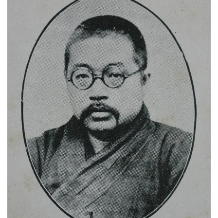
点
僧
音
高
僧
访
谈
心
乐
菩
提
专
题