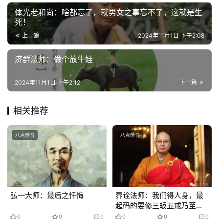
体光老和尚：啥都忘了，就男女之事忘不了，这就是生
死！
上一篇
2024年11月1日 下午2:08
济群法师：做个放牛娃
2024年11月1日 下午2:12
下一篇
相关推荐
八点僧音
八点僧音
弘一大师：最后之忏悔
界诠法师：我们得人身，最
起码的要修三皈五戒乃至十
善
0
0
0
0
0
0