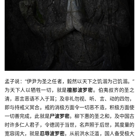
孟子说：“伊尹为圣之任者，毅然以天下之饥溺为己饥溺。”
为天下人以牺牲一切，就是
檀那波罗密
。伯夷叔齐的圣之
清，恶言恶语不入于耳；及非礼勿视、听、言、动的四勿，
即与持戒义冥合。戒的消极方面令一切恶不造，积极方面使
一切善完成，此就是
尸波罗密
。柳下惠的圣之和，及中国古
时许多仁人君子，令德润于当世，名声照于后世，其度量的
宽容阔大，就是
忍辱波罗密
。从前洪水泛滥，国人备受极大