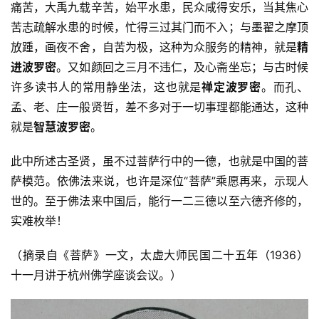
痛苦，大禹九载辛苦，始平水患，民众咸得安乐，当其焦心
苦志疏解水患的时候，忙得三过其门而不入；与墨翟之摩顶
放踵，画夜不舍，自苦为极，这种为众服务的精神，就是
精
进波罗密
。又如颜回之三月不违仁，及心斋坐忘；与古时候
许多读书人的常用静坐法，这也就是
禅定波罗密
。而孔、
孟、老、庄一般贤哲，差不多对于一切事理都能通达，这种
就是
智慧波罗密
。
此中所述古圣贤，虽不过菩萨行中的一德，也就是中国的菩
萨模范。依佛法来说，也许是深位“菩萨”乘愿再来，示现人
世的。至于佛法来中国后，能行一二三德以至六德齐修的，
实难枚举！
（摘录自《菩萨》一文，太虚大师民国二十五年（1936）
资
讯
十一月讲于杭州佛学座谈会议。）
八