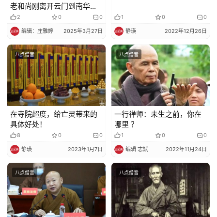
老和尚刚离开云门到南华传
戒，云门寺就开始闹鬼……
2
0
0
1
0
0
编辑：庄雅婷
2025年3月27日
静瑛
2022年12月26日
八点僧音
八点僧音
在寺院超度，给亡灵带来的
一行禅师：未生之前，你在
具体好处！
哪里 ？
8
0
0
1
0
0
静瑛
2023年1月7日
编辑 志斌
2022年11月24日
八点僧音
八点僧音