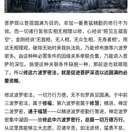
菩萨既以菩提圆满为目的，非加一番勇猛精勤的修行不为
效。而一切诸行皆依实相无相理以修，心经说“照见五蕴皆
空”，金刚经说“无我相，无人相，无众生相，无寿者相”。用
这无相理观，破除无始时来我执法执，乃能修布施等六波罗
密多。由这种种必需条件的因缘关系牵联合集，乃能进入菩
萨的深位。倘使这种关联条件缺脱一种，那前途也就艰阻
了。所以
修这六波罗密法，就是促进菩萨深造以达圆满的必
要资粮
。
修这波罗密法，一切万行万德，无不包罗具足圆满。于中前
三波罗密法，属于
修福
；第六波罗密属于
修慧
；精进、禅定
二波罗密，
通于福慧
——以精进波罗密勤行策进，禅定波罗
密集中凝固——故
修此中六波罗密行，总摄一切万德万行
。
从这里真能够立大志愿，忍诸辛苦，如法进修，猛勇不怠，