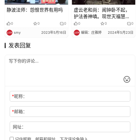
静波法师：怨恨世界有用吗
虚云老和尚：闻钟卧不起，
护法善神嗔。现世灭福慧，
死后堕蛇身！
0
0
0
0
0
0
smy
2023年5月16日
编辑：庄雅婷
2024年5月23日
发表回复
*
昵称：
*
邮箱：
网址：
记住昵称、邮箱和网址，下次评论免输入