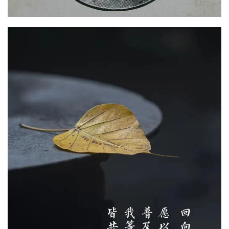
公
益
慈
善
佛
教
人
登录
注册
物
寺
院
巡
礼
视
频