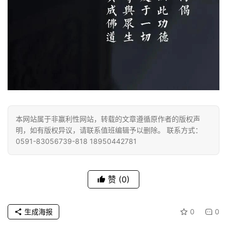
纪
录
佛
教
艺
术
政
本网站属于非赢利性网站，转载的文章遵循原作者的版权声
策
明，如有版权异议，请联系值班编辑予以删除。 联系方式：
法
0591-83056739-818 18950442781
规
免
赞
(0)
责
声
生成海报
0
0
明