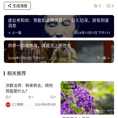
生成海报
0
0
心
乐
虚云老和尚：常能如此降伏其心，日久功深，就有到家
菩
消息
提
上一篇
2024年11月11日 下午1:11
供养一切诸佛海，得成无上照世灯
专
题
2024年11月11日 下午1:17
下一篇
公
益
相关推荐
慈
济群法师：转来转去，转的
善
八点僧音
八点僧音
到底是什么？
0
0
0
佛
三三两两
2025年6月19日
教
人
登录
注册