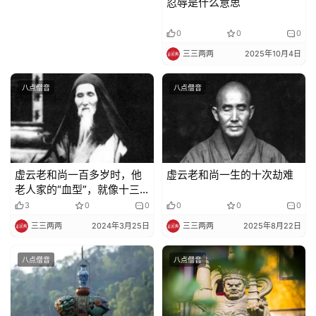
忍辱是什么意思
物
0
0
0
寺
三三两两
2025年10月4日
院
巡
八点僧音
八点僧音
礼
视
频
虚云老和尚一百多岁时，他
虚云老和尚一生的十次劫难
纪
老人家的“血型”，就像十三
录
岁以下孩童一样，睡觉时，
3
0
0
0
0
0
旁边人打了几个妄想都知
三三两两
2024年3月25日
三三两两
2025年8月22日
道……
佛
教
八点僧音
八点僧音
艺
术