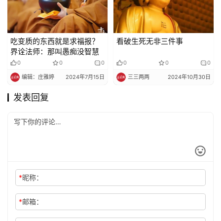
吃变质的东西就是求福报？
看破生死无非三件事
界诠法师：那叫愚痴没智慧
0
0
0
0
0
0
编辑：庄雅婷
2024年7月15日
三三两两
2024年10月30日
发表回复
*
昵称：
*
邮箱：