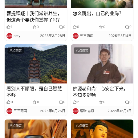
政
菩提释疑丨我们常讲养生，
怎么跳出，自己的业海？
策
但这两个要诀你掌握了吗？
法
1
0
0
0
0
0
规
smy
2023年3月28日
三三两两
2025年3月4日
免
八点僧音
八点僧音
责
声
明
看别人不顺眼，是自己智慧
佛源老和尚：心安定下来，
不够
不知多舒畅
0
0
0
2
0
0
三三两两
2025年6月25日
编辑 志斌
2022年12月1日
八点僧音
八点僧音