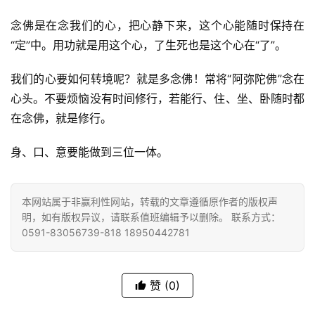
念佛是在念我们的心，把心静下来，这个心能随时保持在
“定”中。用功就是用这个心，了生死也是这个心在“了”。
我们的心要如何转境呢？就是多念佛！常将“阿弥陀佛”念在
心头。不要烦恼没有时间修行，若能行、住、坐、卧随时都
资
在念佛，就是修行。
讯
身、口、意要能做到三位一体。
八
点
本网站属于非赢利性网站，转载的文章遵循原作者的版权声
僧
明，如有版权异议，请联系值班编辑予以删除。 联系方式：
音
0591-83056739-818 18950442781
高
僧
赞
(0)
访
谈