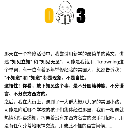
教
人
登录
注册
物
寺
院
巡
礼
那天在一个禅修活动中，我尝试用新学的最简单的英文，讲
述
 “知见立知” 和 “知见无见”
，可能是我错用了knowning这
视
个单词，有一位有着多年禅修经验的美国人，忽然告诉我：
频
“不知道” 和 “知道” 都是现象，不是自性
。
这悟性！你看，放下知见这个事，是不分国籍种族、不分语
纪
言、不分东方西方的。
录
之后，我在大街上，遇到了一大群大概八九岁的美国小孩，
可能是附近哪个学校的孩子们集体经过那里，我们一相遇就
佛
热情和惊喜爆棚，挥舞着没有东西方名言的双手打招呼，用
教
没有任何芥蒂地眼神交流，用彼此不懂的语言问候……
艺