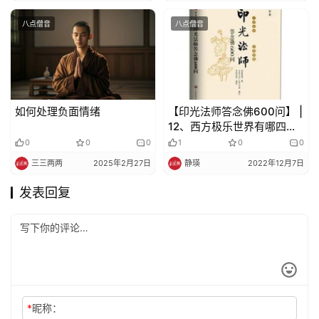
八点僧音
八点僧音
如何处理负面情绪
【印光法师答念佛600问】 |
12、西方极乐世界有哪四
土？
0
0
0
1
0
0
三三两两
2025年2月27日
静瑛
2022年12月7日
发表回复
*
昵称：