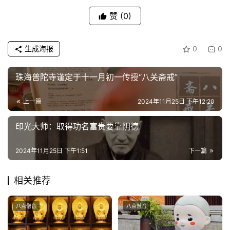
赞
(0)
生成海报
0
0
珠海普陀寺谨定于十一月初一传授“八关斋戒”
上一篇
2024年11月25日 下午12:20
印光大师：取得功名富贵要靠阴德
2024年11月25日 下午1:51
下一篇
相关推荐
八点僧音
八点僧音