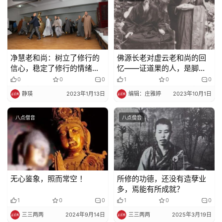
净慧老和尚：树立了修行的
佛源长老对虚云老和尚的回
信心，稳定了修行的情绪，
忆——证道果的人，是脚不
这也是很大的收获
着地的
0
0
0
1
0
0
静瑛
2023年1月13日
编辑：庄雅婷
2023年10月1日
八点僧音
八点僧音
无心鉴象，照而常空 ！
所修的功德，还没有造孽业
多，焉能有所成就？
1
0
0
1
0
0
三三两两
2024年9月14日
三三两两
2025年3月19日