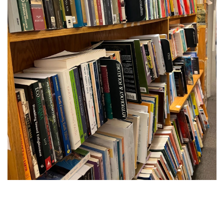
访
谈
心
乐
菩
提
专
题
公
益
慈
善
佛