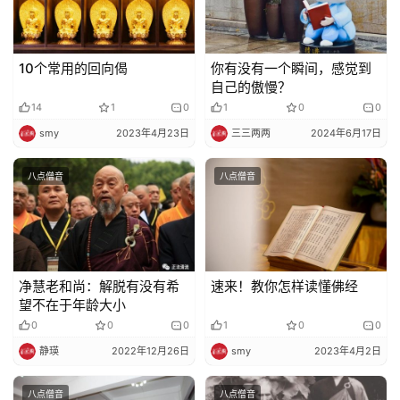
10个常用的回向偈
你有没有一个瞬间，感觉到
自己的傲慢？
14
1
0
1
0
0
smy
2023年4月23日
三三两两
2024年6月17日
八点僧音
八点僧音
净慧老和尚：解脱有没有希
速来！教你怎样读懂佛经
望不在于年龄大小
0
0
0
1
0
0
静瑛
2022年12月26日
smy
2023年4月2日
八点僧音
八点僧音