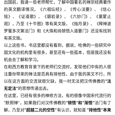
出国前，我请一些老师帮忙，了解中国著名的禅宗经典著作
的英文翻译情况，《六祖坛经》、《传心法要》、《信心
铭》、《证道歌》、《碧岩录》、《六妙门》、《童蒙止
观》，乃至《十牛图》等有英文版，《指月录》、《释禅波
罗蜜多次第法门》和《大珠和尚顿悟入道要门》还没有找到
有英文版。
以上这些书，书店里都没有看到，据说，哈佛的一些研究中
国文化的机构里有很多，甚至还有一些孤本，但是我还没有
机会去了解和学习。
在和西方教育背景下的老师们交流时，发现他们中有的人很
注重你带来的禅法是否具有排他性，由于我的英文不行，所
以在这方面的交流就很欠缺，我一时无法把汉传佛教的
“法
无定法”
的思想传递出去。
在这里，已经有很多的禅修方法，有的很像中国宋代流行的
“默照禅”，如果我们对汉传佛教的
“顿悟”和“渐悟”
法门有了
解，乃至对
“超越二元的空性”
有认识，就知道 
“排他性”本来