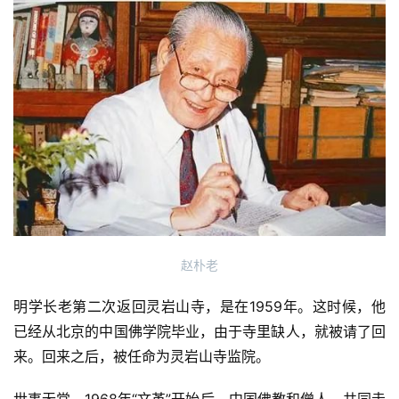
僧
访
谈
心
乐
菩
提
专
题
赵朴老
公
益
明学长老第二次返回灵岩山寺，是在1959年。这时候，他
慈
已经从北京的中国佛学院毕业，由于寺里缺人，就被请了回
善
来。回来之后，被任命为灵岩山寺监院。
佛