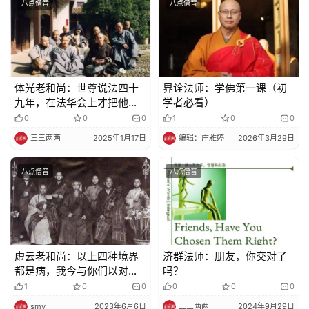
八点僧音
八点僧音
体光老和尚：世尊说法四十
界诠法师：学佛第一课（初
九年，在法华会上才把他实
学者必看）
际的事情说出来
0
0
0
1
0
0
三三两两
2025年1月17日
编辑：庄雅婷
2026年3月29日
八点僧音
八点僧音
虚云老和尚：以上四种境界
济群法师：朋友，你交对了
都是病，我今与你们以对治
吗？
之药
1
0
0
0
0
0
smy
2023年6月6日
三三两两
2024年9月29日