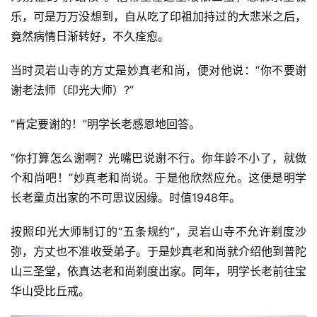
乐，可是万万没想到，自从吃了印祖加持过的大悲米之后，
竟然病情日渐转好，不久痊愈。
当时灵岩山寺的方丈是妙真老和尚，便对他说：“你不要谢
谢老法师（印光大师）?”
“肯定要谢的！”明学长老感恩地回答。
“你打算怎么谢啊？光嘴巴说谢不行。你年龄不小了，就做
资
讯
个和尚吧！”妙真老和尚说。于是他欣然应允。这便是明学
长老童贞出家的不可思议因缘。时值1948年。
八
按照印光大师制订的“五条规约”，灵岩山寺不允许剃度沙
点
僧
弥，方丈也不准收受弟子。于是妙真老和尚就介绍他到普陀
音
山三圣堂，依真达老和尚剃度出家。同年，明学长老前往宝
华山受比丘戒。
高