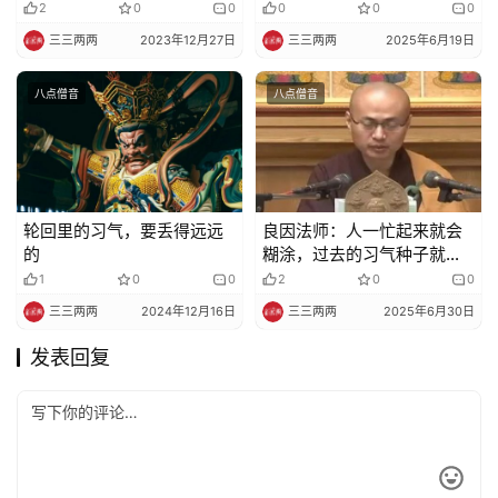
间断
2
0
0
0
0
0
三三两两
2023年12月27日
三三两两
2025年6月19日
八点僧音
八点僧音
轮回里的习气，要丢得远远
良因法师：人一忙起来就会
的
糊涂，过去的习气种子就会
起现行
1
0
0
2
0
0
三三两两
2024年12月16日
三三两两
2025年6月30日
发表回复