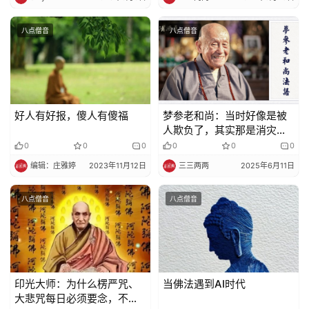
八点僧音
八点僧音
好人有好报，傻人有傻福
梦参老和尚：当时好像是被
人欺负了，其实那是消灾免
难
0
0
0
0
0
0
编辑：庄雅婷
2023年11月12日
三三两两
2025年6月11日
八点僧音
八点僧音
印光大师：为什么楞严咒、
当佛法遇到AI时代
大悲咒每日必须要念，不可