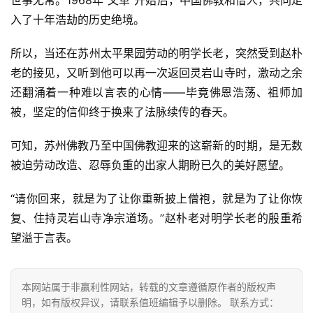
世事无常。1968年“文革”开始后，中国佛教和僧人，共同走
教
入了十年浩劫的历史绝境。
人
登录
注册
物
所以，当还在苏州太平果园劳动的明学长老，突然受到赵朴
老的接见，又听到他可以再一次返回灵岩山寺时，激动之余
寺
还翻涌着一种难以言表的心情——毕竟佛恩浩荡、祖师加
院
被，坚定的信仰终于换来了法脉续传的春天。
巡
礼
可知，苏州佛教乃至中国佛教迎来的这崭新的时期，是无数
被迫劳动改造、忍辱负重的出家人期盼已久的美好愿望。
视
频
“请你回来，就是为了让你重新披上僧袍，就是为了让你恢
复、住持灵岩山寺净宗道场。”赵朴老对明学长老的殷重希
纪
望溢于言表。
录
佛
本网站属于非赢利性网站，转载的文章遵循原作者的版权声
教
明，如有版权异议，请联系值班编辑予以删除。 联系方式：