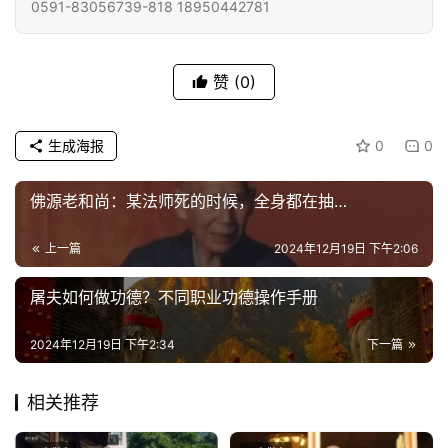
艺
0591-83056739-818 18950442781
术
赞
(0)
政
策
法
生成海报
0
0
规
佛源老和尚：某法师死的时候，全身都在抽…
免
责
上一篇
2024年12月19日 下午2:06
声
明
屠夫如何做功德？不同职业功德操作手册
2024年12月19日 下午2:34
下一篇
相关推荐