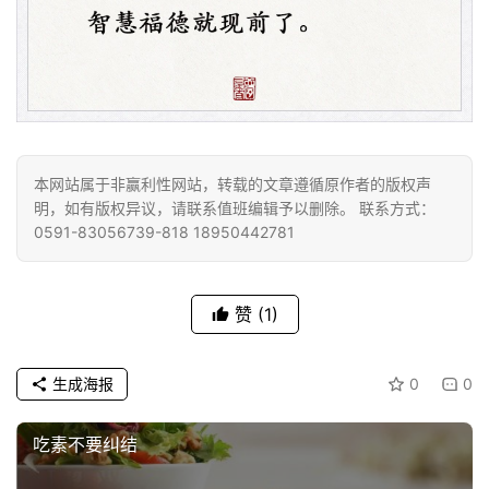
资
讯
本网站属于非赢利性网站，转载的文章遵循原作者的版权声
八
明，如有版权异议，请联系值班编辑予以删除。 联系方式：
点
0591-83056739-818 18950442781
僧
音
赞
(1)
高
僧
生成海报
0
0
访
谈
吃素不要纠结
心