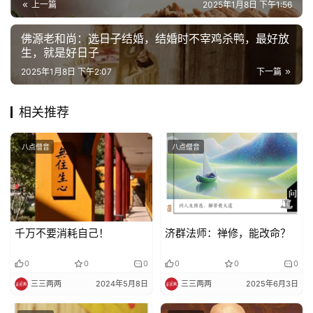
上一篇
2025年1月8日 下午1:56
乐
菩
佛源老和尚：选日子结婚，结婚时不宰鸡杀鸭，最好放
提
生，就是好日子
2025年1月8日 下午2:07
下一篇
专
题
相关推荐
公
八点僧音
八点僧音
益
慈
善
佛
千万不要消耗自己！
济群法师：禅修，能改命？
教
人
登录
注册
0
0
0
0
0
0
物
三三两两
2024年5月8日
三三两两
2025年6月3日