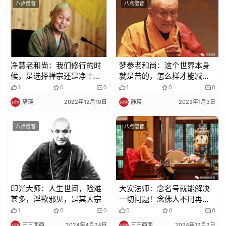
寺
八点僧音
八点僧音
院
巡
礼
视
净慧老和尚：我们修行的时
梦参老和尚：这个世界本身
候，是选择禅宗还是净土
就是苦的，怎么样才能减少
频
宗？
痛苦呢？
1
0
0
1
0
0
静瑛
2022年12月10日
静瑛
2023年1月3日
纪
录
八点僧音
八点僧音
佛
教
艺
术
印光大师：人生世间，险难
大安法师：念名号就能解决
甚多，淫欲邪见，是其大宗
一切问题！念佛人不用再搞
政
其他的
1
0
0
0
0
0
策
三三两两
2024年4月24日
三三两两
2024年12月2日