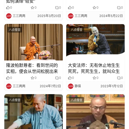
如何演绎“轻安”
0
0
0
0
0
0
纪
三三两两
2025年3月20日
三三两两
2024年5月22日
录
八点僧音
八点僧音
佛
教
艺
术
隆波帕默尊者：看到世间的
大安法师：无有休止地生生
政
实相，便会从世间松脱出来
死死，死死生生，就叫众生
策
0
0
0
0
0
0
法
三三两两
2024年7月2日
静瑛
2023年1月12日
规
八点僧音
八点僧音
免
责
声
明