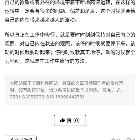
自己的欲望或者外在的环境带着不断地高速运转，在这样的
八
运转中一定会有很多的问题、偏差和矛盾，这个时候就会给
点
自己的内在带来越来越大的波动。
僧
音
所以真正在工作中修行，就是要时时刻刻保持对自己内心的
观照，对自己内在状态的观照，该停的时候就要停下来，该
高
僧
动的时候就要动起来；停的时候就真正地停，动的时候就全
访
力地动，这就是在工作中修行的方法。
谈
本网站属于非赢利性网站，转载的文章遵循原作者的版权声
心
明，如有版权异议，请联系值班编辑予以删除。 联系方式：
乐
0591-83056739-818 18950442781
菩
提
赞
(0)
专
题