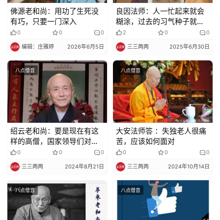
佛源老和尚：用功了生死没
良因法师：人一忙起来就会
有巧，只要一门深入
糊涂，过去的习气种子就会
起现行
0
0
0
2
0
0
编辑：庄雅婷
2026年6月5日
三三两两
2025年6月30日
八点僧音
八点僧音
绍云老和尚：要是现在有这
大安法师答 ：失独老人很痛
样的高僧，国家领导们对佛
苦，应该如何面对
教就不一样了
0
0
0
0
0
0
三三两两
2024年8月21日
三三两两
2024年10月14日
八点僧音
八点僧音