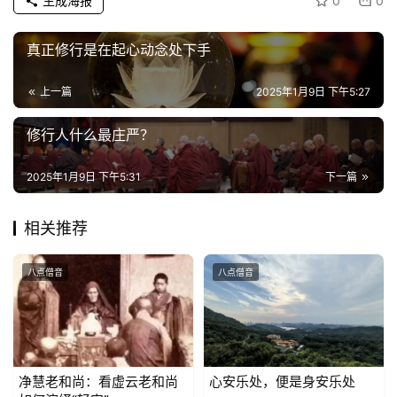
生成海报
0
0
公
益
真正修行是在起心动念处下手
慈
善
上一篇
2025年1月9日 下午5:27
修行人什么最庄严？
佛
教
2025年1月9日 下午5:31
下一篇
人
登录
注册
物
相关推荐
寺
院
八点僧音
八点僧音
巡
礼
视
净慧老和尚：看虚云老和尚
心安乐处，便是身安乐处
频