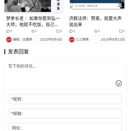
梦参长老 ：如果你惹到弘一
济群法师：赞美，就要大声
大师，他就不吃饭，自己忏
说出来
悔，绝不说一句话伤害别
0
0
0
0
0
0
编辑：庄雅婷
2025年8月4日
三三两两
2024年8月23日
发表回复
*
昵称：
*
邮箱：
网址：