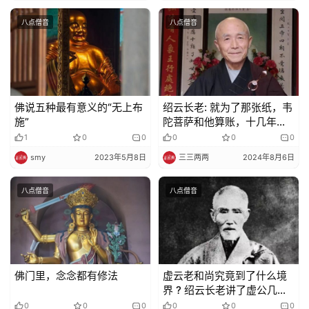
责
声
八点僧音
八点僧音
明
佛说五种最有意义的“无上布
绍云长老: 就为了那张纸，韦
施”
陀菩萨和他算账，十几年要
赔三匹布
1
0
0
0
0
0
smy
2023年5月8日
三三两两
2024年8月6日
八点僧音
八点僧音
佛门里，念念都有修法
虚云老和尚究竟到了什么境
界 ? 绍云长老讲了虚公几件
不可思议之事……
0
0
0
0
0
0