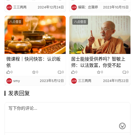
三三两两
2024年12月24日
编辑：庄雅婷
2023年10月15日
八点僧音
八点僧音
微课程｜快问快答：认识皈
居士能接受供养吗？智敏上
依
师：以法致富，你受不起
0
0
0
0
0
0
smy
2023年5月12日
三三两两
2024年11月22日
发表回复