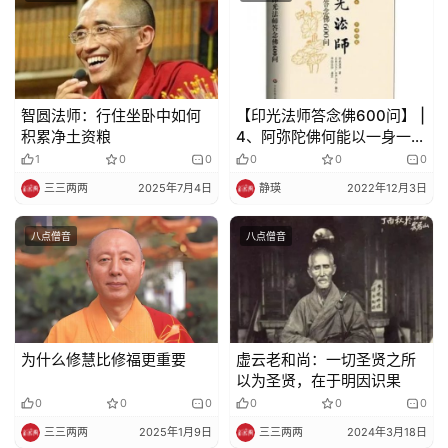
视
频
纪
智圆法师：行住坐卧中如何
【印光法师答念佛600问】 |
录
积累净土资粮
4、阿弥陀佛何能以一身一时
普遍接引十方念佛众生？
1
0
0
0
0
0
佛
三三两两
2025年7月4日
静瑛
2022年12月3日
教
艺
八点僧音
八点僧音
术
政
策
法
为什么修慧比修福更重要
虚云老和尚：一切圣贤之所
规
以为圣贤，在于明因识果
0
0
0
0
0
0
免
三三两两
2025年1月9日
三三两两
2024年3月18日