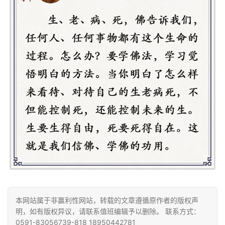
讯
八
点
僧
音
高
僧
访
谈
心
乐
菩
提
本网站属于非赢利性网站，转载的文章遵循原作者的版权声
明，如有版权异议，请联系值班编辑予以删除。 联系方式：
0591-83056739-818 18950442781