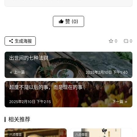
专
题
赞
(0)
公
益
慈
生成海报
0
0
善
出世间的七种法财
佛
教
上一篇
2025年2月10日 下午1:40
人
登录
注册
物
超度不是以后的事，而是现在的事
2025年2月10日 下午2:15
下一篇
寺
院
巡
相关推荐
礼
八点僧音
八点僧音