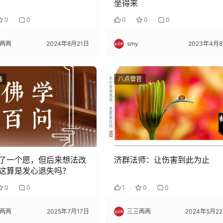
坐得来
0
0
0
0
0
两两
2024年8月21日
smy
2023年4月
音
八点僧音
了一个愿，但后来想法改
济群法师：让伤害到此为止
这算是发心退失吗？
0
0
1
0
0
两两
2025年7月17日
三三两两
2024年5月2