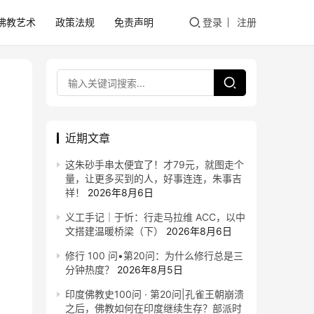
佛教艺术
政策法规
免责声明
登录
注册
近期文章
这朱砂手串太便宜了！才79元，就图走个
量，让更多买到的人，好事连连，朱事吉
祥！
2026年8月6日
义工手记｜于忻：行走马拉维 ACC，以中
文搭建温暖桥梁（下）
2026年8月6日
修行 100 问•第20问：为什么修行总是三
分钟热度？
2026年8月5日
印度佛教史100问 · 第20问|孔雀王朝崩溃
之后，佛教如何在印度继续生存？部派时