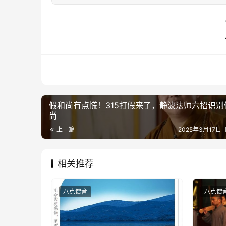
假和尚有点慌！315打假来了，静波法师六招识别
尚
上一篇
2025年3月17日 
相关推荐
八点僧音
八点僧