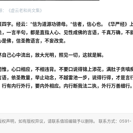
源：《虚云老和尚文集》
四字。经云：“信为道源功德母。”信者，信心也。《华严经》
法，一言半句，都是直指人心、见性成佛的言语，千真万确，不
心是佛，信圣教语言，不妄改变。
尽自己心中流出，放大光明，照见一切，这就是解。
而惟，心口相应，不相违背。不要口说得锦上添花，满肚子贪嗔
言语，依圣教量，举止动念，不越雷池一步，说得行得，才是言
。行有内行外行，要内外相应。内行断我法二执，外行万善细行
。
权声明，如有版权异议，请联系值班编辑予以删除。 联系方式：0591-