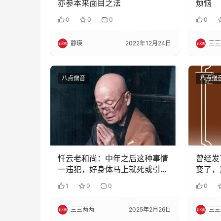
亦参本来面目之法
烦恼
0
0
0
0
静瑛
2022年12月24日
三三
八点僧音
八点僧
忏云老和尚：中年之后这种事情
曾经发
一违犯，好身体马上就死或引出
变了，
别的病，就是青年也扛不了
1
0
0
0
三三两两
2025年2月26日
三三