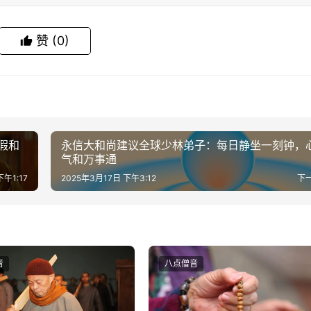
赞
(0)
假和
永信大和尚建议全球少林弟子：每日静坐一刻钟，
气和万事通
下午1:17
2025年3月17日 下午3:12
下
音
八点僧音