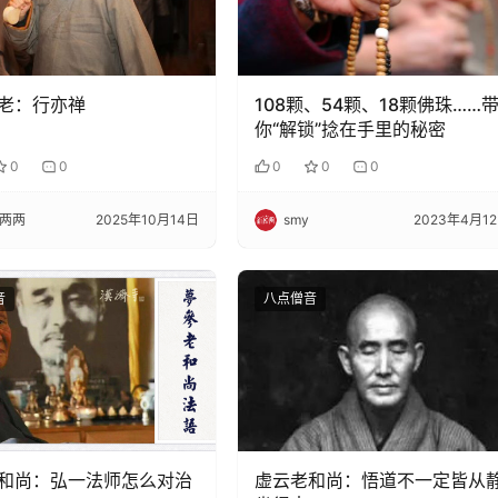
老：行亦禅
108颗、54颗、18颗佛珠……
你“解锁”捻在手里的秘密
0
0
0
0
0
两两
2025年10月14日
smy
2023年4月1
音
八点僧音
和尚：弘一法师怎么对治
虚云老和尚：悟道不一定皆从