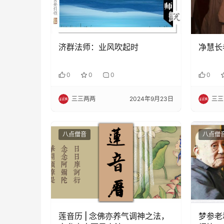
济群法师：业风吹起时
净慧长
0
0
0
0
三三两两
2024年9月23日
三三
八点僧音
八点僧
莲音历 | 念佛亦养气调神之法，
梦参老