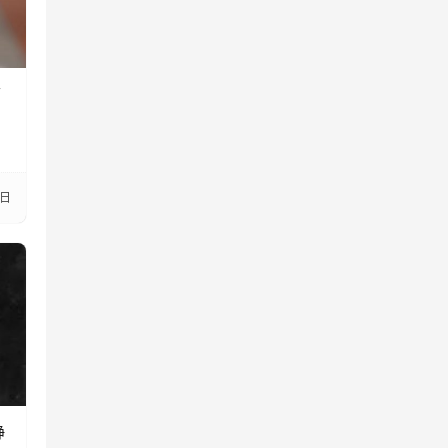
带
2日
静