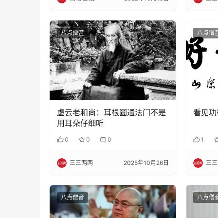
八点僧音
八点僧
虚云老和尚：耳根圆通法门不是
看见功
用耳朵仔细听
0
0
0
1
三三两两
2025年10月26日
三三
八点僧音
八点僧