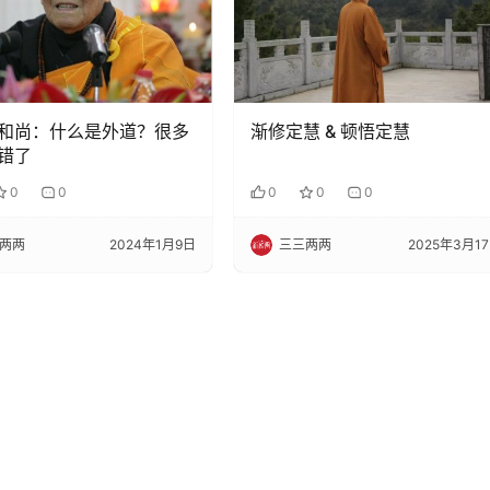
和尚：什么是外道？很多
渐修定慧 & 顿悟定慧
错了
0
0
0
0
0
两两
2024年1月9日
三三两两
2025年3月1