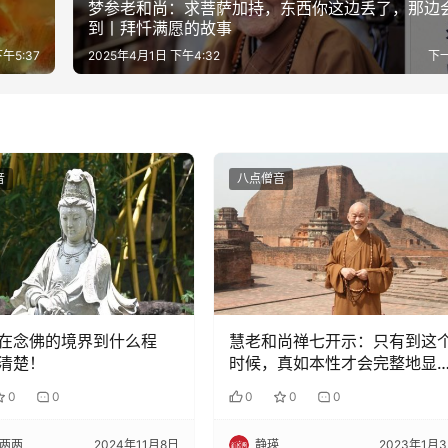
梦参老和尚：求菩萨加持，东西你这边丢了，那边
到丨拜忏满愿的故事
午5:37
2025年4月1日 下午4:32
下
音
八点僧音
在念佛的境界到什么程
慧老和尚禅七开示：只有到这
清楚！
时候，真如本性才会完整地显
出来
0
0
0
0
0
两两
2024年11月8日
静瑛
2023年1月