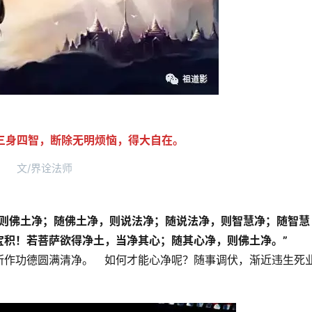
三身四智，断除无明烦恼，得大自在。
文/界诠法师
，则佛土净；随佛土净，则说法净；随说法净，则智慧净；随智慧
宝积！若菩萨欲得净土，当净其心；随其心净，则佛土净。”
所作功德圆满清净。　如何才能心净呢？随事调伏，渐近违生死