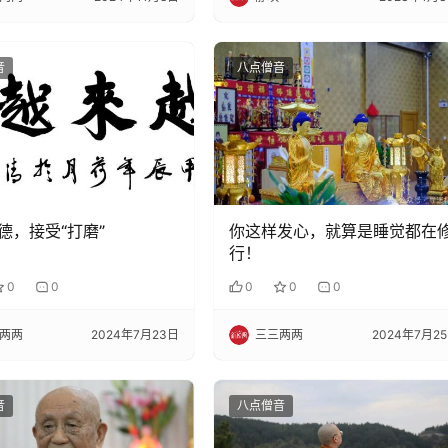
音
八点僧音
德，接受“打磨”
你这样发心，就算是睡觉都在
行！
0
0
0
0
0
两两
2024年7月23日
三三两两
2024年7月2
音
八点僧音