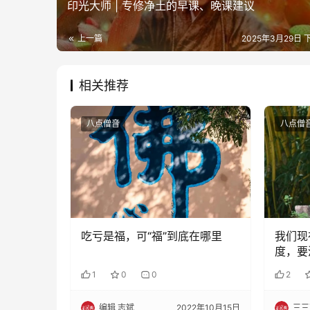
印光大师 | 专修净土的早课、晚课建议
上一篇
2025年3月29日 下
相关推荐
八点僧音
八点僧
吃亏是福，可“福”到底在哪里
我们现
度，要
1
0
0
2
编辑 志斌
2022年10月15日
三三