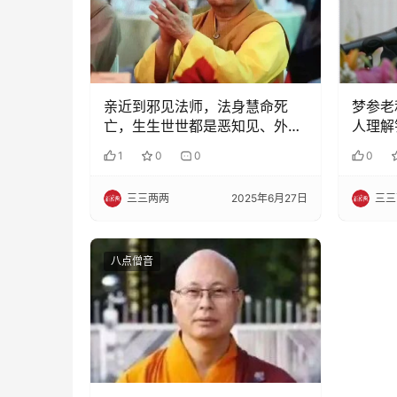
亲近到邪见法师，法身慧命死
梦参老
亡，生生世世都是恶知见、外道
人理解
见、邪见
1
0
0
0
三三两两
2025年6月27日
三三
八点僧音