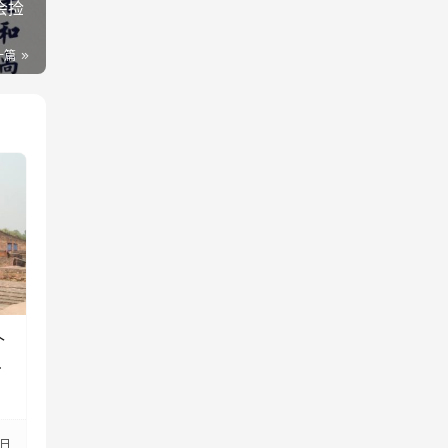
会捡
一篇
个
现
3日