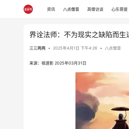
资讯
八点僧音
高僧访谈
心乐菩提
界诠法师：不为现实之缺陷而生
三三两两
•
2025年4月1日 下午4:26
•
八点僧音
来源：祖道影 2025年03月31日