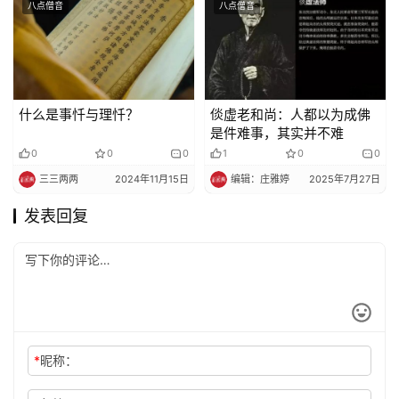
八点僧音
八点僧音
什么是事忏与理忏？
倓虚老和尚：人都以为成佛
是件难事，其实并不难
0
0
0
1
0
0
三三两两
2024年11月15日
编辑：庄雅婷
2025年7月27日
发表回复
*
昵称：