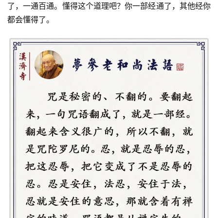
了，一通百通。懂得这个道理吧？你一部经通了，其他经你
都会懂得了。
资
讯
八
点
僧
音
高
僧
访