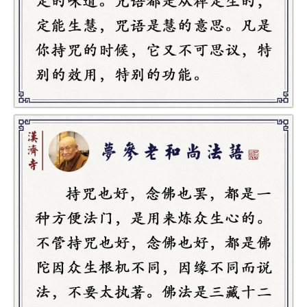
谈
心
乐
菩
提
专
题
公
益
慈
善
佛
教