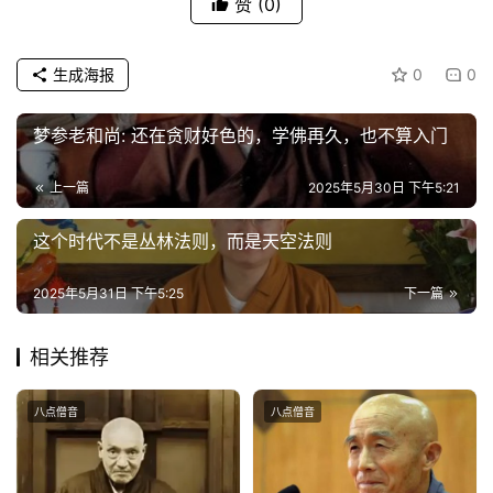
赞
(0)
政
生成海报
0
0
策
法
规
梦参老和尚: ​还在贪财好色的，学佛再久，也不算入门
上一篇
2025年5月30日 下午5:21
免
责
这个时代不是丛林法则，而是天空法则
声
明
2025年5月31日 下午5:25
下一篇
相关推荐
八点僧音
八点僧音