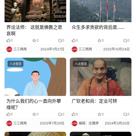
界诠法师： 这就是佛教之悲
众生多求贪欲的背后是……
哀啊
0
0
0
0
0
0
三三两两
2024年1月27日
三三两两
2025年10月24日
八点僧音
八点僧音
为什么我们的心一直向外攀
广钦老和尚：定业可转
缘呢？
0
0
0
0
0
0
三三两两
2025年7月29日
编辑：庄雅婷
2024年3月20日