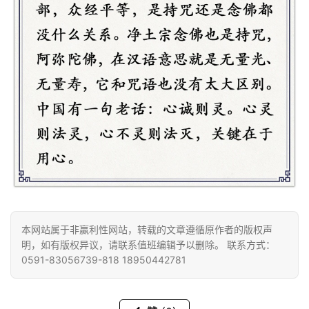
人
登录
注册
物
寺
院
巡
礼
视
频
纪
录
本网站属于非赢利性网站，转载的文章遵循原作者的版权声
明，如有版权异议，请联系值班编辑予以删除。 联系方式：
佛
0591-83056739-818 18950442781
教
艺
术