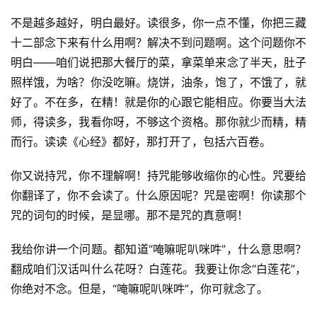
不是越多越好，明白最好。读很多，你一点不懂，你把三藏
十二部念下来有什么用啊？解决不到问题啊。这个问题你不
明白——咱们说把那大餐厅的菜，拿菜单来念了半天，肚子
照样饿，为啥？你没吃嘛。烧饼，油条，饱了，不饿了，就
好了。不在多，在精！就是你的心跟它能相应。你要当大法
师，得读多，我看你呀，不够这个资格。那你就少而精，精
而行。读读《心经》都好，那打开了，包括六百卷。     
你又说持咒，你不理解啊！持咒能够收缩你的心性。咒要给
你翻译了，你不会读了。什么原因呢？咒是密啊！你读那个
咒的词句的时候，是显哪。那不是咒的真意啊！     
我给你讲一个问题。都知道“唵嘛呢叭咪吽”，什么意思啊？
翻成咱们汉话叫什么花呀？白莲花。我要让你念“白莲花”，
你绝对不念。但是，“唵嘛呢叭咪吽”，你可就念了。     