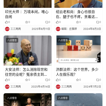
印光大师 ：万境本闲，唯心
绍云老和尚：身心也很自
自闹
在、腿子也不疼，贪着这一
境界你就麻烦了
0
0
0
0
0
0
三三两两
2025年8月11日
编辑：庄雅婷
2024年8月3日
八点僧音
八点僧音
大安法师：怎么消除现世和
济群法师：这个世界，多少
往世的业呢？冤亲债主到底
人在假乐观？
是什么？会害我往生不了吗?
0
0
0
0
0
0
三三两两
2025年4月14日
三三两两
2024年7月2日
八点僧音
八点僧音