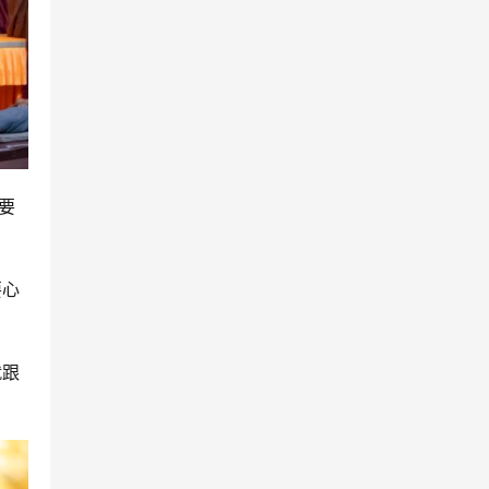
要
要心
就跟