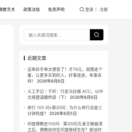
佛教艺术
政策法规
免责声明
登录
注册
近期文章
这朱砂手串太便宜了！才79元，就图走个
量，让更多买到的人，好事连连，朱事吉
祥！
2026年8月6日
义工手记｜于忻：行走马拉维 ACC，以中
文搭建温暖桥梁（下）
2026年8月6日
修行 100 问•第20问：为什么修行总是三
分钟热度？
2026年8月5日
印度佛教史100问 · 第20问|孔雀王朝崩溃
之后，佛教如何在印度继续生存？部派时