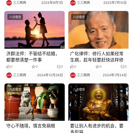
三三两两
2025年9月1日
三三两两
2025年7月10日
八点僧音
八点僧音
济群法师：不管结不结婚，
广化律师：修行人如果经常
都要想清楚一件事
生病，趁年轻要赶快这样修
0
0
0
0
0
0
三三两两
2024年12月26日
三三两两
2024年7月24日
八点僧音
八点僧音
守心不随境，慎言免祸根
要让别人有进步的机会，要
多包容