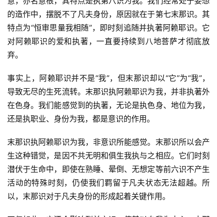
意，亦名意根，其特点是执第八识为我。我们经常处于妄想
的造作中，摆脱不了凡夫身份，原因就在于第七末那识。其
特点为“恒审思量我相随”，即时刻追随并执著阿赖耶识。它
对阿赖耶识的爱和执著，一直要持续到八地菩萨才彻底放
弃。
事实上，阿赖耶识并不是“我”，但末那识却以“它”为“我”，
导致无尽的生死流转。末那识执阿赖耶识为我，并非执著外
在色身。我们能感觉到的执著，无论是执色身、地位为我，
还是执职业、身份为我，都是意识的作用。
末那识执阿赖耶识为我，非意识所能感觉。末那识所以会产
生这种错觉，是因不共无明和俱生我执与之相应。它们时刻
潜伏于生命中，即使在熟睡、晕倒、无想定等前六识不产生
活动的特殊时刻，仍使我们羁留于凡夫状态无法超越。所
以，末那识对于凡夫身份的形成起着关键作用。