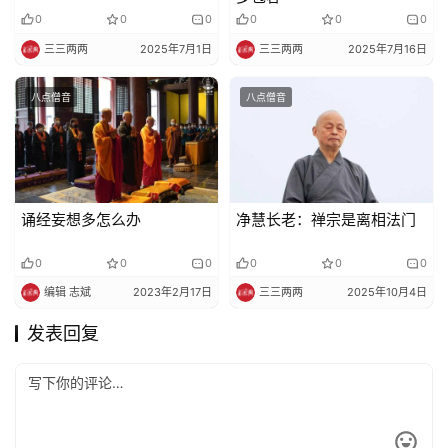
0
0
0
0
0
0
三三两两
2025年7月1日
三三两两
2025年7月16日
八点僧音
八点僧音
诵经妄想多怎么办
净慧长老：禅宗是离相法门
0
0
0
0
0
0
编辑 志斌
2023年2月17日
三三两两
2025年10月4日
发表回复