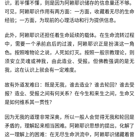
识，若半懂不懂，则是因为阿赖耶识储存的信息量还不够。
可见，阿赖耶识作用有两方面：一方面，收藏着无尽的生命
经验；一方面，为现前的心理活动和行为提供信息。
此外，阿赖耶识还担任着生命延续的载体。在生命流转过程
中，需要一个承前启后的过渡，阿赖耶识正是扮演这一角
色。按照唯物论之说，人死如灯灭。按照一般宗教理论，则
须安立灵魂或神我，由此造业、受报。但佛教强调的是无
我，这在认识上就会有一定难度。
资
讯
故有外道发难曰：既是无我，谁去造业？谁去轮回？谁去受
报？造业、受报之间有何关系？在今生和来生之间，生命又
八
是如何维系其一贯性？
点
僧
因为无我的道理非常深奥，所以一般人会觉得无我和轮回是
音
矛盾的，理解起来相当困难。阿赖耶识思想的提出，化解了
这一理解上的困难：在无尽生命洪流中，阿赖耶识储藏着曾