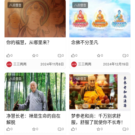
八点僧音
八点僧音
你的福慧，从哪里来？
念佛不分圣凡
0
0
0
0
0
0
三三两两
2024年11月8日
三三两两
2024年12月19日
八点僧音
八点僧音
净慧长老：禅是生命的自在
梦参老和尚：千万别求舒
解脱
服，舒服了就使你不长寿！
0
0
0
1
0
0