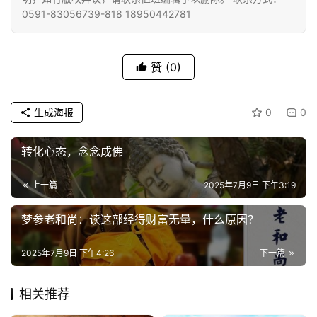
教
0591-83056739-818 18950442781
艺
术
赞
(0)
政
策
法
生成海报
0
0
规
转化心态，念念成佛
免
责
上一篇
2025年7月9日 下午3:19
声
明
梦参老和尚：读这部经得财富无量，什么原因？
2025年7月9日 下午4:26
下一篇
相关推荐