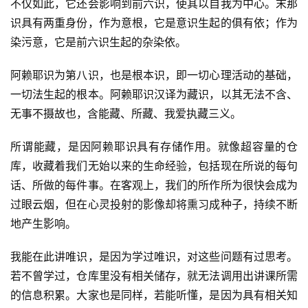
不仅如此，它还会影响到前六识，使其以自我为中心。末那
识具有两重身份，作为意根，它是意识生起的俱有依；作为
染污意，它是前六识生起的杂染依。
阿赖耶识为第八识，也是根本识，即一切心理活动的基础，
一切法生起的根本。阿赖耶识汉译为藏识，以其无法不含、
无事不摄故也，含能藏、所藏、我爱执藏三义。
所谓能藏，是因阿赖耶识具有存储作用。就像超容量的仓
库，收藏着我们无始以来的生命经验，包括现在所说的每句
话、所做的每件事。在客观上，我们的所作所为很快会成为
过眼云烟，但在心灵投射的影像却将熏习成种子，持续不断
地产生影响。
我能在此讲唯识，是因为学过唯识，对这些问题有过思考。
若不曾学过，仓库里没有相关储存，就无法调用出讲课所需
的信息积累。大家也是同样，若能听懂，是因为具有相关知