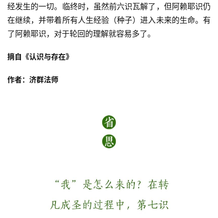
高
经发生的一切。临终时，虽然前六识瓦解了，但阿赖耶识仍
僧
在继续，并带着所有人生经验（种子）进入未来的生命。有
访
了阿赖耶识，对于轮回的理解就容易多了。
谈
摘自《认识与存在》
心
乐
作者：济群法师
菩
提
专
题
公
益
慈
善