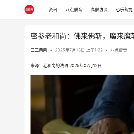
资讯
八点僧音
高僧访谈
心乐菩提
密参老和尚：佛来佛斩，魔来魔
三三两两
•
2025年7月13日 上午1:22
•
八点僧音
来源：老和尚的法语 2025年07月12日