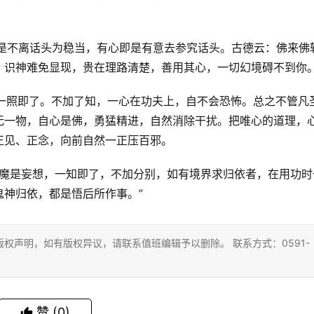
用时，还是不离话头为稳当，有心即是有意去参究话头。古德云：佛来佛
，识神难免显现，贵在理路清楚，善用其心，一切幻境碍不到你
，话头一照即了。不加了知，一心在功夫上，自不会恐怖。总之不管凡
无一物，自心是佛，勇猛精进，自然消除干扰。把唯心的道理，
正见、正念，向前自然一正压百邪。
嗔恨心，魔是妄想，一知即了，不加分别，如有境界求归依者，在用功时
神归依，都是悟后所作事。”
权声明，如有版权异议，请联系值班编辑予以删除。 联系方式：0591-
赞
(0)