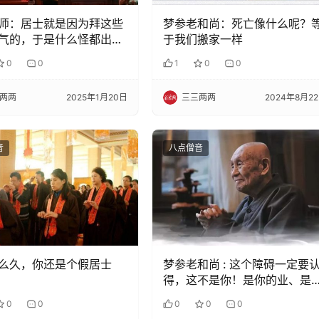
师：居士就是因为拜这些
梦参老和尚：死亡像什么呢？
气的，于是什么怪都出来
于我们搬家一样
0
0
1
0
0
两两
2025年1月20日
三三两两
2024年8月2
音
八点僧音
么久，你还是个假居士
梦参老和尚 : 这个障碍一定要
得，这不是你！是你的业、是
止你念，不让你念！
0
0
0
0
0