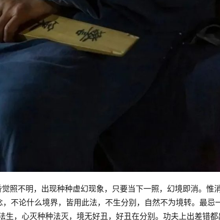
由于轻昏觉照不明，出现种种虚幻现象，只要当下一照，幻境即消。惟
念，不论什么境界，皆用此法，不生分别，自然不为境转。最忌
种法生，心灭种种法灭，境无好丑，好丑在分别。功夫上出差错都