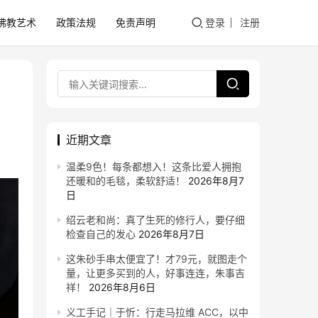
佛教艺术
政策法规
免责声明
登录
注册
近期文章
温柔9色！每条都想入！这条比爱人拥抱
还暖和的毛毯，柔软舒适！
2026年8月7
日
绍云老和尚：真了生死的修行人，要仔细
检查自己的发心
2026年8月7日
这朱砂手串太便宜了！才79元，就图走个
量，让更多买到的人，好事连连，朱事吉
祥！
2026年8月6日
义工手记｜于忻：行走马拉维 ACC，以中