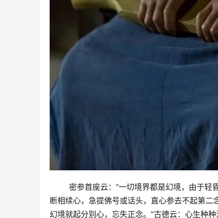
        密参首座云：“一切境界都是幻境，
断相续心，急提佛号或话头，直心参去不起第二
幻境就起分别心，忘失正念。”古德云：心生种