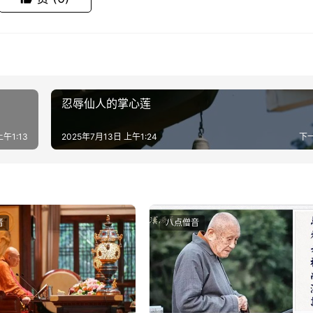
忍辱仙人的掌心莲
上午1:13
2025年7月13日 上午1:24
下
音
八点僧音