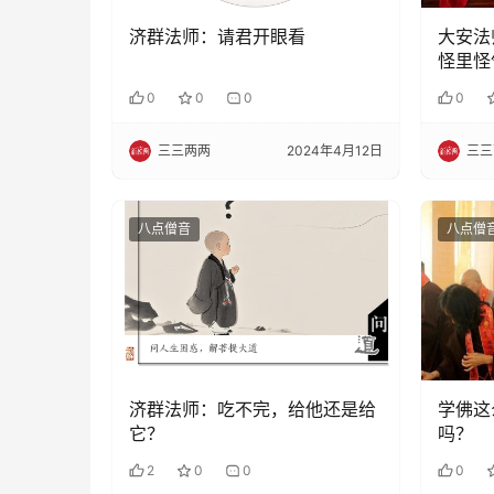
济群法师：请君开眼看
大安法
怪里怪
了
0
0
0
0
三三两两
2024年4月12日
三三
八点僧音
八点僧
济群法师：吃不完，给他还是给
学佛这
它？
吗？
2
0
0
0