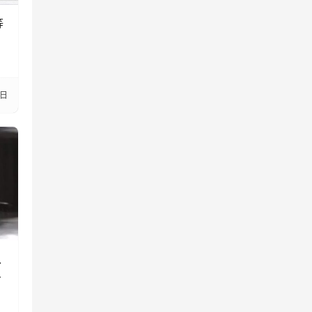
等
2日
认
魔