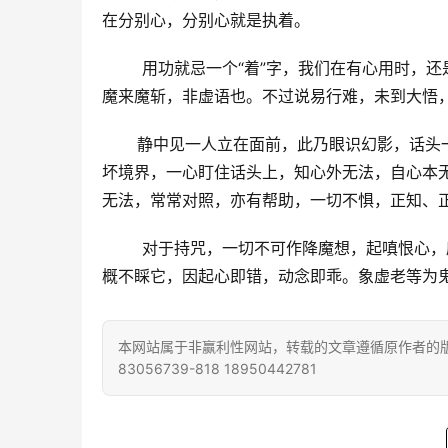
在分别心，分别心就是执着。
        用功就忌一个“着”字，我们在有心
魔来魔斩，非虚语也。不过说易行难，未到大悟
       静中见一人立在面前，此乃眼识幻影
坏境界，一心盯住话头上，知心外无法，自心本
无法，常常对照，亦有帮助，一切不惧，正知、
        对于持咒，一切不可作降魔想，起
概不睬它，因起心即错，动念即乖。象虚老等为鬼
本网站属于非赢利性网站，转载的文章遵循原作者的版
83056739-818 18950442781