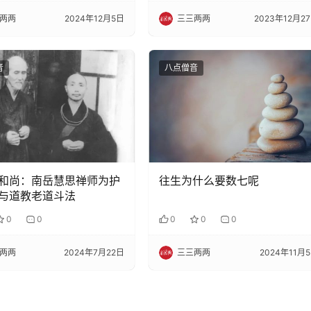
两两
2024年12月5日
三三两两
2023年12月2
音
八点僧音
和尚：南岳慧思禅师为护
往生为什么要数七呢
与道教老道斗法
0
0
0
0
0
两两
2024年7月22日
三三两两
2024年11月