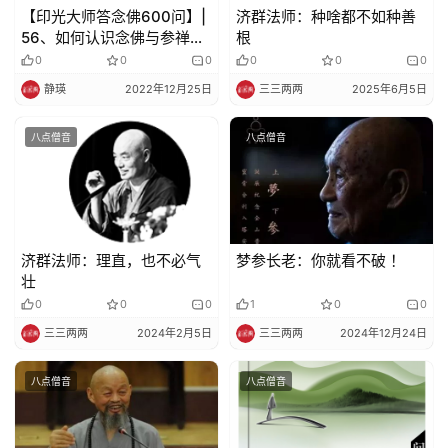
【印光大师答念佛600问】|
济群法师：种啥都不如种善
56、如何认识念佛与参禅的
根
权、实、顿、渐？
0
0
0
0
0
0
静瑛
2022年12月25日
三三两两
2025年6月5日
八点僧音
八点僧音
济群法师：理直，也不必气
梦参长老：你就看不破 ！
壮
0
0
0
1
0
0
三三两两
2024年2月5日
三三两两
2024年12月24日
八点僧音
八点僧音