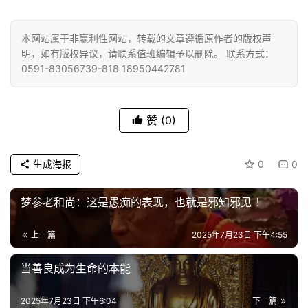
巡
礼
本网站属于非赢利性网站，转载的文章遵循原作者的版权声
明，如有版权异议，请联系值班编辑予以删除。 联系方式：
视
0591-83056739-818 18950442781
频
纪
赞
(0)
录
生成海报
0
0
佛
教
艺
梦参老和尚：这是愚痴的表现，也就是邪知邪见 ！
术
上一篇
2025年7月23日 下午4:55
政
当善良成为生命的本能
策
法
2025年7月23日 下午6:04
下一篇
规