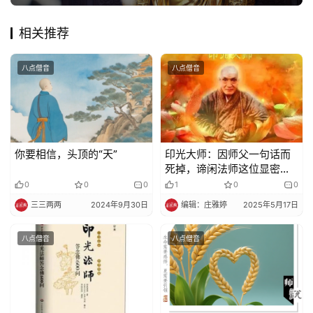
相关推荐
免
责
声
八点僧音
八点僧音
明
你要相信，头顶的“天”
印光大师：因师父一句话而
死掉，谛闲法师这位显密圆
通的高徒，实在可惜！
0
0
0
1
0
0
三三两两
2024年9月30日
编辑：庄雅婷
2025年5月17日
八点僧音
八点僧音