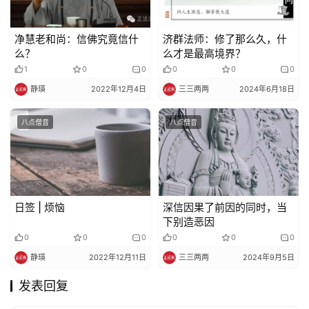
净慧老和尚：信佛究竟信什
济群法师：修了那么久，什
么？
么才是最高境界？
1
0
0
0
0
0
静瑛
2022年12月4日
三三两两
2024年6月18日
八点僧音
八点僧音
日签 | 烦恼
深信因果了前因的同时，当
下别造恶因
0
0
0
0
0
0
静瑛
2022年12月11日
三三两两
2024年9月5日
发表回复