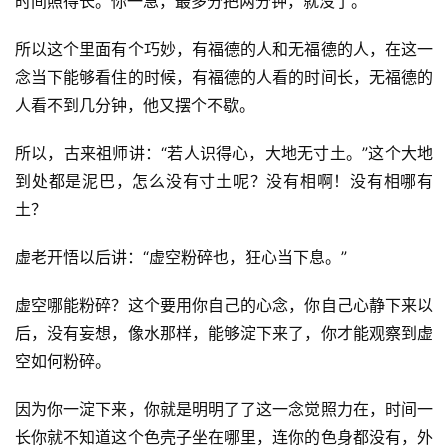
时间照得长。你一急，最多分把两分钟，就没了。
所以这个里面有个巧妙，有福德的人和无福德的人，在这一
资
念当下能够看住的时候，有福德的人看的时间长，无福德的
讯
人看不到几分钟，他又摆个不歇。
八
所以，古来祖师讲：“若人识得心，大地无寸土。”这个大地
点
到处都是泥巴，怎么没有寸土呢？没有相啊！没有相哪有
僧
土？
音
虚老开悟以后讲：“虚空粉碎也，狂心当下息。”
高
僧
虚空哪能粉碎？这个要用你自己的心念，你自己心静下来以
访
后，没有妄想，像水那样，能够淀下来了，你才能观察到虚
谈
空如何粉碎。
心
因为你一淀下来，你就是明明了了这一念觉照力在，时间一
乐
长你就不知道这个色壳子坐在哪里，连你的色身都没有，外
菩