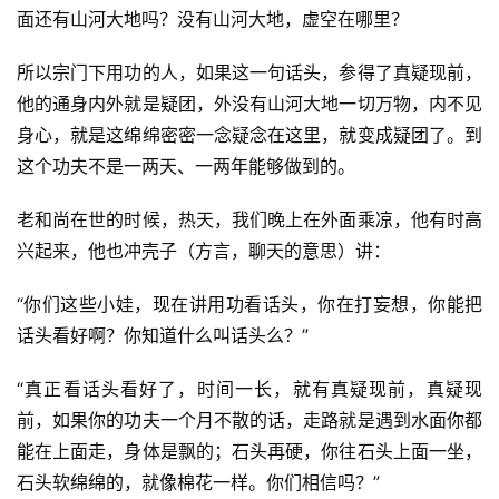
面还有山河大地吗？没有山河大地，虚空在哪里？
提
所以宗门下用功的人，如果这一句话头，参得了真疑现前，
专
他的通身内外就是疑团，外没有山河大地一切万物，内不见
题
身心，就是这绵绵密密一念疑念在这里，就变成疑团了。到
这个功夫不是一两天、一两年能够做到的。
公
益
老和尚在世的时候，热天，我们晚上在外面乘凉，他有时高
慈
兴起来，他也冲壳子（方言，聊天的意思）讲：
善
“你们这些小娃，现在讲用功看话头，你在打妄想，你能把
佛
话头看好啊？你知道什么叫话头么？”
教
人
登录
注册
“真正看话头看好了，时间一长，就有真疑现前，真疑现
物
前，如果你的功夫一个月不散的话，走路就是遇到水面你都
能在上面走，身体是飘的；石头再硬，你往石头上面一坐，
寺
石头软绵绵的，就像棉花一样。你们相信吗？”
院