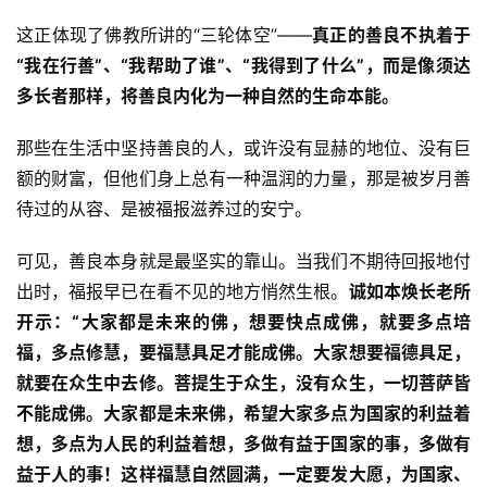
这正体现了佛教所讲的“三轮体空”——
真正的善良不执着于
“我在行善”、“我帮助了谁”、“我得到了什么”，而是像须达
多长者那样，将善良内化为一种自然的生命本能。
那些在生活中坚持善良的人，或许没有显赫的地位、没有巨
额的财富，但他们身上总有一种温润的力量，那是被岁月善
待过的从容、是被福报滋养过的安宁。
可见，善良本身就是最坚实的靠山。当我们不期待回报地付
出时，福报早已在看不见的地方悄然生根。
诚如本焕长老所
资
开示：“大家都是未来的佛，想要快点成佛，就要多点培
讯
福，多点修慧，要福慧具足才能成佛。大家想要福德具足，
就要在众生中去修。菩提生于众生，没有众生，一切菩萨皆
八
不能成佛。大家都是未来佛，希望大家多点为国家的利益着
点
想，多点为人民的利益着想，多做有益于国家的事，多做有
僧
益于人的事！这样福慧自然圆满，一定要发大愿，为国家、
音