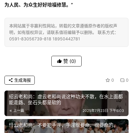
为人民、为众生好好培福修慧。”
高
僧
本网站属于非赢利性网站，转载的文章遵循原作者的版权声
访
明，如有版权异议，请联系值班编辑予以删除。 联系方式：
谈
0591-83056739-818 18950442781
心
乐
赞
(0)
菩
提
生成海报
0
0
专
题
绍云老和尚：虚云老和尚说这种功夫不散，在水上面都
能走路、坐石头都是软的
上一篇
2025年7月23日 下午6:03
公
益
忏云老和尚：不要犯手淫，手淫很要命、很要命的。
慈