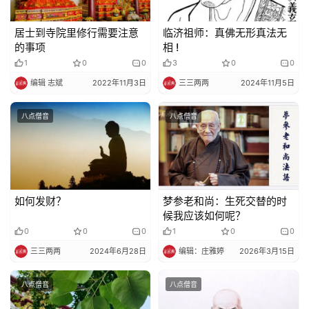
佛
教
居士到寺院里修行需要注意
临济祖师：真佛无形真法无
艺
的事项
相 !
术
1
0
0
3
0
0
编辑 志斌
2022年11月3日
三三两两
2024年11月5日
政
策
八点僧音
八点僧音
法
规
免
如何发财？
梦参老和尚：生死交替的时
责
候我应该如何呢？
声
0
0
0
1
0
0
明
三三两两
2024年6月28日
编辑：庄雅婷
2026年3月15日
八点僧音
八点僧音