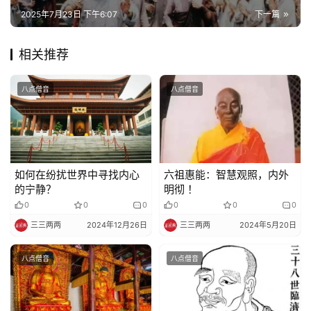
善
2025年7月23日 下午6:07
下一篇
佛
相关推荐
教
人
登录
注册
物
八点僧音
八点僧音
寺
院
巡
如何在纷扰世界中寻找内心
六祖惠能：智慧观照，内外
礼
的宁静？
明彻 ！
0
0
0
0
0
0
视
三三两两
2024年12月26日
三三两两
2024年5月20日
频
八点僧音
八点僧音
纪
录