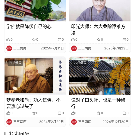
学佛就是降伏自己的心
印光大师：六大免除障难方
法
0
0
0
0
0
0
三三两两
2025年7月11日
三三两两
2025年7月23日
八点僧音
八点僧音
梦参老和尚：劝人信佛，不
说对了口头禅，也是一种修
要热心过头了
行
0
0
0
0
0
0
三三两两
2024年2月29日
三三两两
2024年12月20日
发表回复