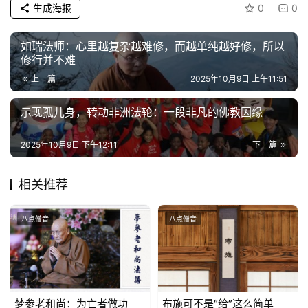
生成海报
0
0
心
乐
如瑞法师：心里越复杂越难修，而越单纯越好修，所以
修行并不难
菩
提
上一篇
2025年10月9日 上午11:51
示现孤儿身，转动非洲法轮：一段非凡的佛教因缘​​
专
题
2025年10月9日 下午12:11
下一篇
公
相关推荐
益
慈
善
八点僧音
八点僧音
佛
教
人
登录
注册
梦参老和尚：为亡者做功
布施可不是“给”这么简单
物