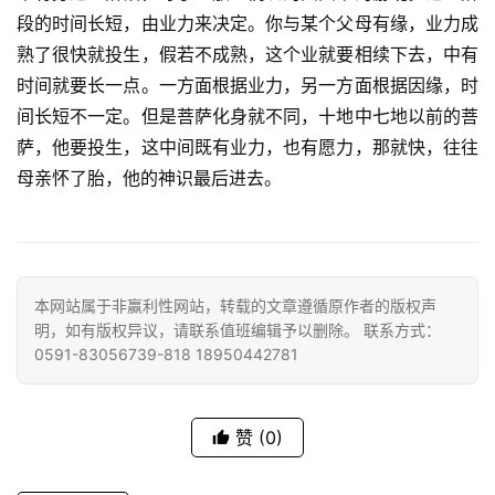
段的时间长短，由业力来决定。你与某个父母有缘，业力成
熟了很快就投生，假若不成熟，这个业就要相续下去，中有
时间就要长一点。一方面根据业力，另一方面根据因缘，时
间长短不一定。但是菩萨化身就不同，十地中七地以前的菩
萨，他要投生，这中间既有业力，也有愿力，那就快，往往
资
母亲怀了胎，他的神识最后进去。
讯
八
点
本网站属于非赢利性网站，转载的文章遵循原作者的版权声
僧
明，如有版权异议，请联系值班编辑予以删除。 联系方式：
音
0591-83056739-818 18950442781
高
僧
赞
(0)
访
谈