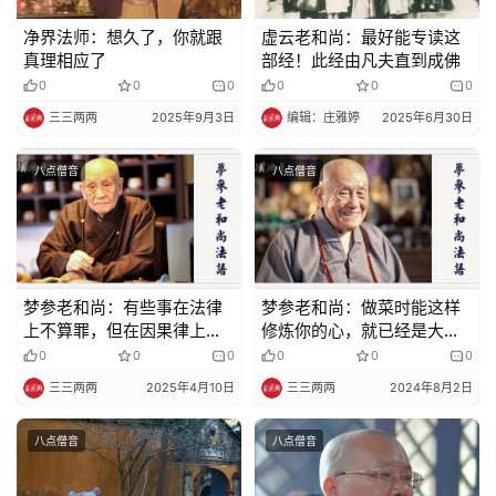
政
净界法师：想久了，你就跟
虚云老和尚：最好能专读这
策
真理相应了
部经！此经由凡夫直到成佛
法
0
0
0
0
0
0
规
三三两两
2025年9月3日
编辑：庄雅婷
2025年6月30日
免
八点僧音
八点僧音
责
声
明
梦参老和尚：有些事在法律
梦参老和尚：做菜时能这样
上不算罪，但在因果律上就
修炼你的心，就已经是大菩
是罪
萨心
0
0
0
0
0
0
三三两两
2025年4月10日
三三两两
2024年8月2日
八点僧音
八点僧音