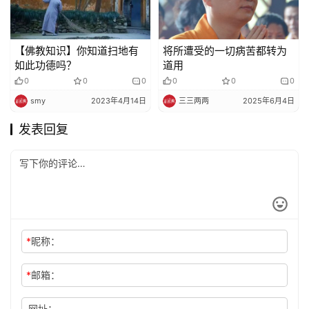
【佛教知识】你知道扫地有
将所遭受的一切病苦都转为
如此功德吗？
道用
0
0
0
0
0
0
smy
2023年4月14日
三三两两
2025年6月4日
发表回复
*
昵称：
*
邮箱：
网址：