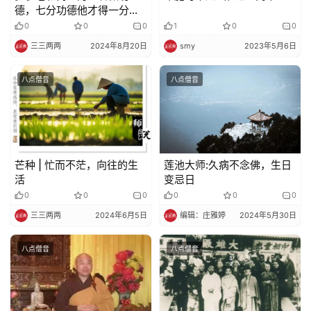
德，七分功德他才得一分，
自己修就全得
0
0
0
1
0
0
寺
三三两两
2024年8月20日
smy
2023年5月6日
院
巡
八点僧音
八点僧音
礼
视
频
芒种 | 忙而不茫，向往的生
莲池大师:久病不念佛，生日
活
变忌日
纪
0
0
0
0
0
0
录
三三两两
2024年6月5日
编辑：庄雅婷
2024年5月30日
佛
八点僧音
八点僧音
教
艺
术