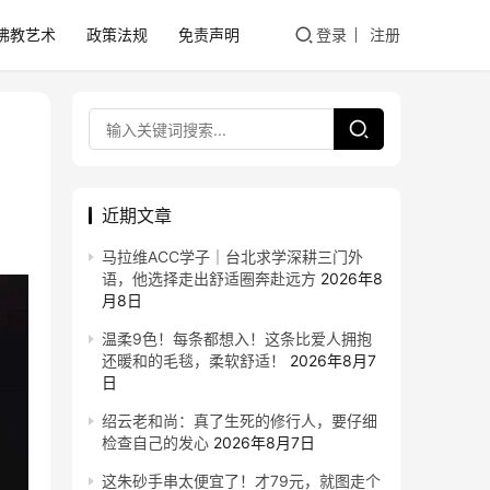
佛教艺术
政策法规
免责声明
登录
注册
近期文章
马拉维ACC学子｜台北求学深耕三门外
语，他选择走出舒适圈奔赴远方
2026年8
月8日
温柔9色！每条都想入！这条比爱人拥抱
还暖和的毛毯，柔软舒适！
2026年8月7
日
绍云老和尚：真了生死的修行人，要仔细
检查自己的发心
2026年8月7日
这朱砂手串太便宜了！才79元，就图走个