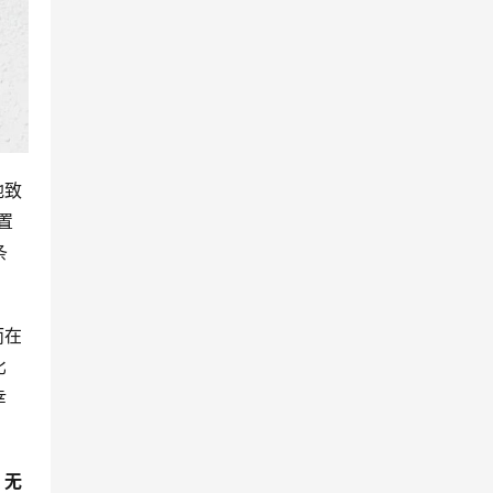
地致
置
条
而在
比
幸
、无