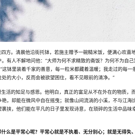
钵行走四方。清晨他沿街托钵，若施主赠予一碗糙米饭，便满心欢喜
户。有人不解地问他：“大师为何不求精致的斋饭？为何不为自己
：“这钵里装着千家的善意，每一粒米都藏着温暖；我走过的每一
住处的大小，反而会被欲望困住，看不见眼前的清净。”
而是对生活的知足与感恩。他明白，真正的富足从不在外在的物质，
争艳，却能在微风中自在摇曳；就像山间流淌的小溪，不与江海
望裹挟，他们能在平凡的日子里发现诗意，在琐碎的生活中品味
那什么是平常心呢？平常心就是不执着、无分别心；就是无得失