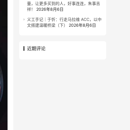
量，让更多买到的人，好事连连，朱事吉
祥！
2026年8月6日
义工手记｜于忻：行走马拉维 ACC，以中
文搭建温暖桥梁（下）
2026年8月6日
近期评论