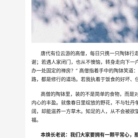
      唐代有位云游的高僧，每日只携一只陶
谢；若遇人家闭门，也从不懊恼，转身走向下一
办一处固定的禅房？” 高僧指着手中的陶钵笑道
路，都是修行的道场。若我执着于饭食的好坏、
      高僧的陶钵里，装的不是简单的食物，
内心的丰盈。就像春日里绽放的野花，不与牡丹
阔，却能滋养一方草木。知足的人，从不会被欲
福。
本焕长老说：我们大家要拥有一颗平常心，