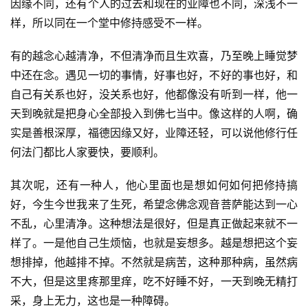
因缘不同，还有个人的过去和现在的业障也不同，深浅不一
样，所以同在一个堂中修持感受不一样。
有的越念心越清净，不但清净而且生欢喜，乃至晚上睡觉梦
中还在念。遇见一切的事情，好事也好，不好的事也好，和
自己有关系也好，没关系也好，他都像没有听到一样，他一
天到晚就是把身心全部投入到佛七当中。像这样的人啊，确
实是善根深厚，福德因缘又好，业障还轻，可以说他修行任
何法门都比人家要快，要顺利。
其次呢，还有一种人，他心里面也是想如何如何把修持搞
好，今生今世我来了生死，希望念佛念观音菩萨能达到一心
不乱，心里清净。这种想法是很好，但是真正做起来就不一
样了。一是他自己生烦恼，也就是妄想多。越是想把这个妄
想排掉，他越排不掉。不然就是病苦，这种那种病，虽然病
资
讯
不大，但是这里疼那里痒，吃不好睡不好，一天到晚无精打
采，身上无力，这也是一种障碍。