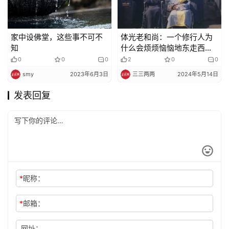
家中设佛堂，这些事不可不
体光老和尚：一个修行人为
知
什么会烦烦恼恼地东走西
走？
0
0
0
2
0
0
smy
2023年6月3日
三三两两
2024年5月14日
发表回复
*
昵称：
*
邮箱：
网址：