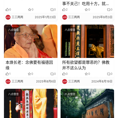
事不关己！吃用十方，就有
责任去维护
纪
0
0
0
2
0
0
录
三三两两
2025年1月23日
三三两两
2025年9月3日
佛
八点僧音
八点僧音
教
艺
术
本焕长老：念佛要有福德因
所有欲望都是罪恶的？佛教
政
缘
并不这么认为
策
1
0
0
0
0
0
法
三三两两
2025年8月6日
三三两两
2024年8月19日
规
八点僧音
八点僧音
免
责
声
明