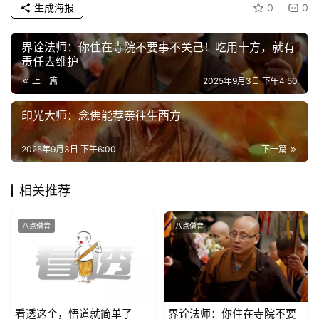
生成海报
0
0
公
益
界诠法师：你住在寺院不要事不关己！吃用十方，就有
慈
责任去维护
善
上一篇
2025年9月3日 下午4:50
佛
印光大师：念佛能荐亲往生西方
教
人
登录
注册
2025年9月3日 下午6:00
下一篇
物
相关推荐
寺
院
八点僧音
八点僧音
巡
礼
视
频
看透这个，悟道就简单了
界诠法师：你住在寺院不要