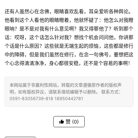
八
点
还有人虽然心在念佛，眼睛喜欢乱看，耳朵爱听各种舆论。
僧
他看到这个人看他的眼睛瞪着，他就怀疑了：他怎么对我瞪
音
眼呐？是不是对我有什么意见啊？我又得罪他了？听到那个
话：哎呀，这个话怎么针对我？想找个机会问问他，你讲那
高
个话是什么原因？这些就是无端生起的烦恼，这些都是修行
僧
中的障碍，但是我们虽然在修行，在念一句佛号，要想把这
访
个心念得清清净净，身心都很安稳，还不是个容易的事啊！
谈
心
本网站属于非赢利性网站，转载的文章遵循原作者的版权声
乐
明，如有版权异议，请联系值班编辑予以删除。 联系方式：
菩
0591-83056739-818 18950442781
提
专
赞
(0)
题