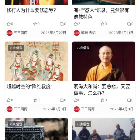
修行人为什么要修忍辱？
有些“怼人”语录，竟然很有
佛教特色
0
0
0
2
0
0
三三两两
2025年2月27日
编辑 志斌
2023年2月11日
八点僧音
八点僧音
超越时空的“降维救度”
明海大和尚：要慈悲，又要
做事，怎么办？
0
0
0
0
0
0
三三两两
2025年7月3日
三三两两
2025年4月3日
八点僧音
八点僧音