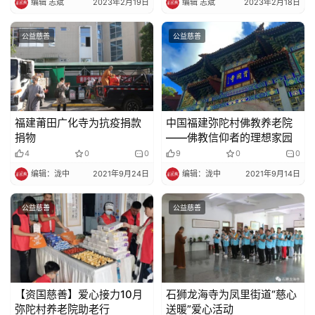
编辑 志斌
2023年2月19日
编辑 志斌
2023年2月18日
法
规
公益慈善
公益慈善
免
责
声
明
福建莆田广化寺为抗疫捐款
中国福建弥陀村佛教养老院
捐物
——佛教信仰者的理想家园
4
0
0
9
0
0
编辑：泷中
2021年9月24日
编辑：泷中
2021年9月14日
公益慈善
公益慈善
【资国慈善】爱心接力10月
石狮龙海寺为凤里街道“慈心
弥陀村养老院助老行
送暖”爱心活动