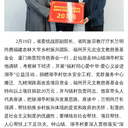
2月19日，省委统战部副部长、省民族宗教厅厅长兰明
尚携福建农林大学乡村振兴团队、福州开元志业文教慈善基
金会、厦门南普陀寺慈善会一行，赴仙游县钟山镇湖亭村实
地调研，考察林下经济，开展“福籽同心爱中华·爱心义诊进
湖亭”公益活动，捐赠湖亭村饮水安全工程、党群服务中心
搬迁、九鲤湖路面改造项目资金，福州开元文教慈善基金会
特向以上项目捐款20万元，并与镇村负责同志、致富带头人
代表座谈，把脉湖亭村振兴发展思路。座谈中，兰明尚厅长
强调，帮扶助推乡村振兴体现的是党和政府的关怀，彰显的
是社会主义制度的优越性，要继续在社会帮扶、项目帮扶、
人心帮扶上下足功夫。钟山镇、湖亭村要深入贯彻落实“深