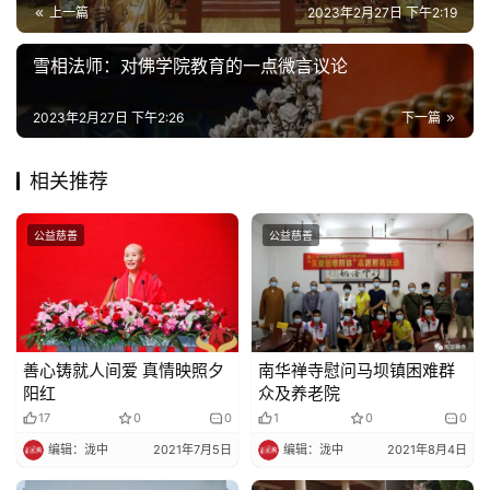
上一篇
2023年2月27日 下午2:19
乐
菩
雪相法师：对佛学院教育的一点微言议论
提
2023年2月27日 下午2:26
下一篇
专
题
相关推荐
公
公益慈善
公益慈善
益
慈
善
佛
善心铸就人间爱 真情映照夕
南华禅寺慰问马坝镇困难群
教
阳红
众及养老院
人
登录
注册
17
0
0
1
0
0
物
编辑：泷中
2021年7月5日
编辑：泷中
2021年8月4日