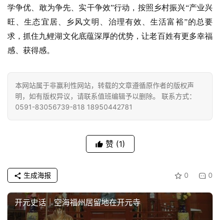
学争优、敢为争先、实干争效”行动，按照乡村振兴“产业兴
旺、生态宜居、乡风文明、治理有效、生活富裕”的总要
求，抓住九鲤湖文化底蕴深厚的优势，让老百姓有更多幸福
感、获得感。
资
讯
本网站属于非赢利性网站，转载的文章遵循原作者的版权声
八
明，如有版权异议，请联系值班编辑予以删除。 联系方式：
点
0591-83056739-818 18950442781
僧
音
赞
(1)
高
僧
生成海报
0
0
访
谈
开元史话｜空海福州居留地在开元寺
心