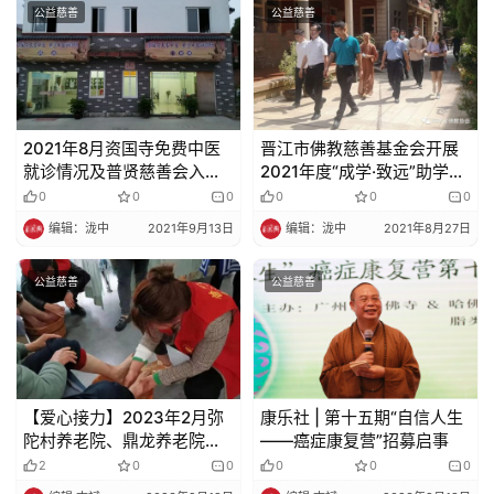
寺
公益慈善
公益慈善
院
巡
礼
视
2021年8月资国寺免费中医
晋江市佛教慈善基金会开展
频
就诊情况及普贤慈善会入会
2021年度“成学·致远”助学行
名单统计公示
动
0
0
0
0
0
0
纪
编辑：泷中
2021年9月13日
编辑：泷中
2021年8月27日
录
公益慈善
公益慈善
佛
教
艺
术
【爱心接力】2023年2月弥
康乐社 | 第十五期“自信人生
陀村养老院、鼎龙养老院公
——癌症康复营”招募启事
政
益助老行圆满回顾
2
0
0
0
0
0
策