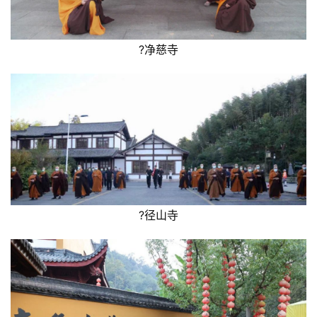
?净慈寺
?径山寺