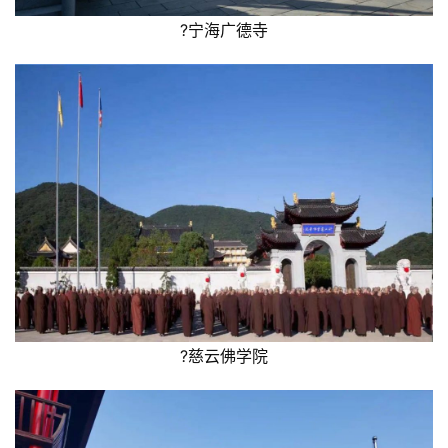
?宁海广德寺
?慈云佛学院