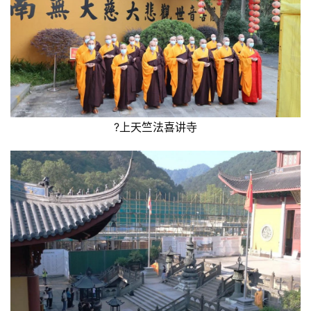
?上天竺法喜讲寺