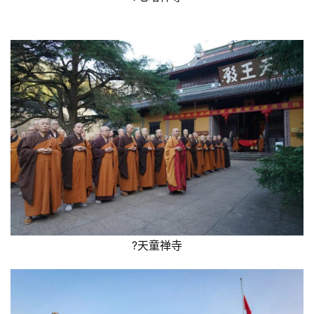
访
谈
心
乐
菩
提
专
题
公
益
慈
?天童禅寺
善
佛
教