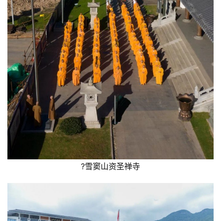
?雪窦山资圣禅寺