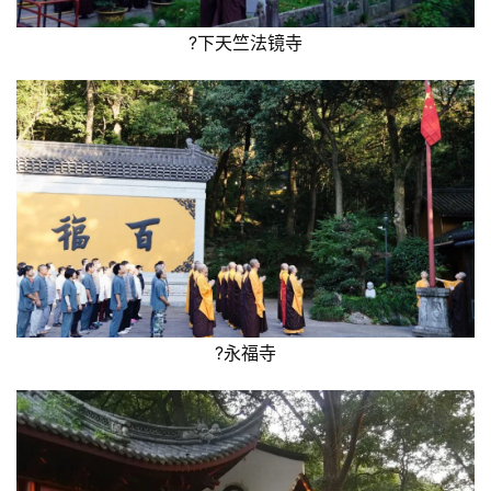
?下天竺法镜寺
?永福寺