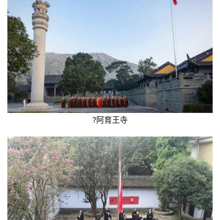
人
登录
注册
物
寺
院
巡
礼
视
频
?阿育王寺
纪
录
佛
教
艺