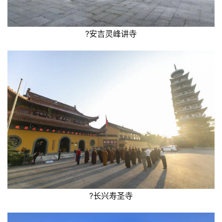
?安吉灵峰讲寺
?长兴寿圣寺