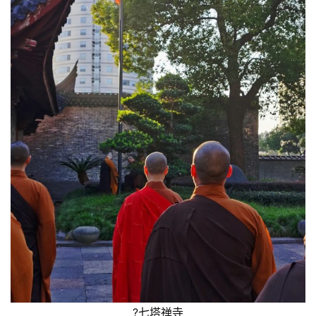
资
讯
八
点
僧
音
高
僧
?七塔禅寺