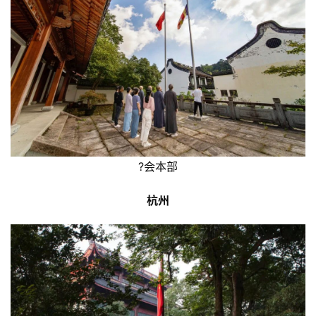
?会本部
杭州