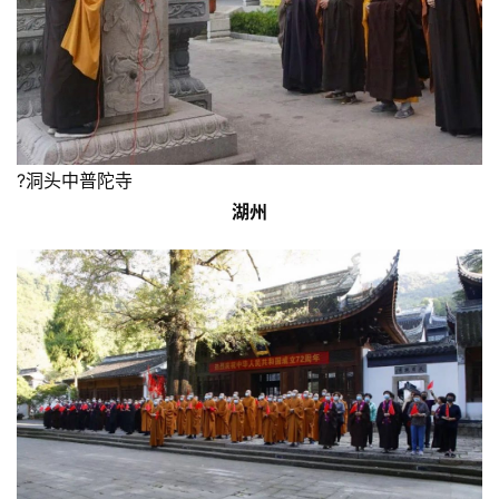
?洞头中普陀寺
湖州