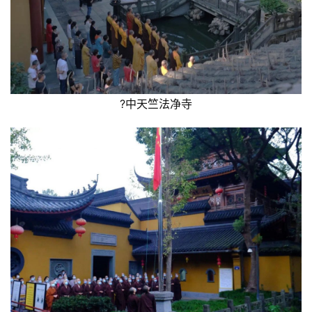
?中天竺法净寺