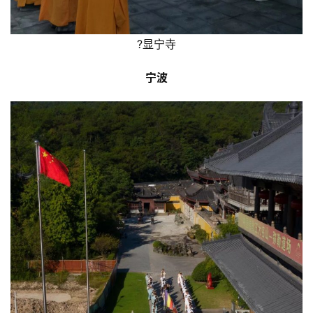
?显宁寺
宁波