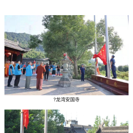
?龙湾安国寺