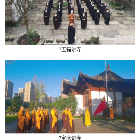
术
政
策
法
规
?五磊讲寺
免
责
声
明
?宝庆讲寺