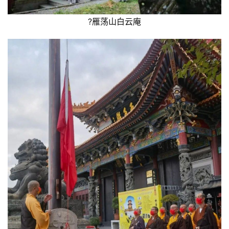
?雁荡山白云庵