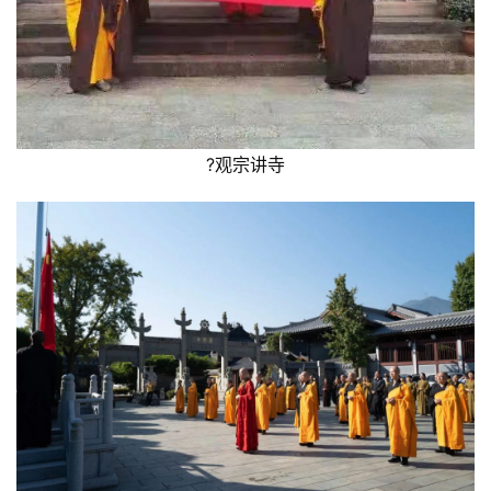
?观宗讲寺