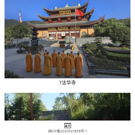
?法华寺
闽ICP备2020021826号-1