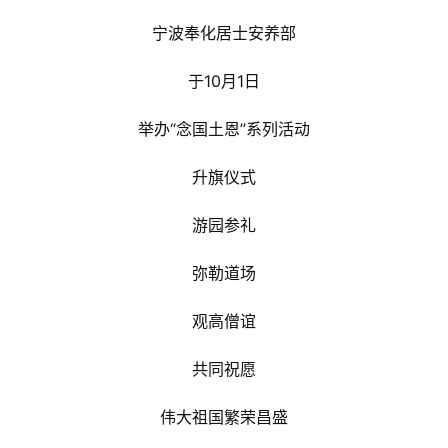
宁波奉化居士安养部
于10月1日
举办“念国土恩”系列活动
升旗仪式
游园参礼
弥勒道场
观高僧谊
共同祝愿
伟大祖国繁荣昌盛