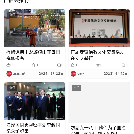
相关推荐
资讯
资讯
禅修通启丨龙游旗山寺每日
首届安徽佛教文化交流活动
禅修报名
在安庆举行
0
0
0
0
0
0
三三两两
2024年3月22日
smy
2023年6月12日
资讯
资讯
江泽民同志视察平湖李叔同
勿忘九一八丨 他们为了国换
纪念馆纪事
军装，向爱国僧人致敬！