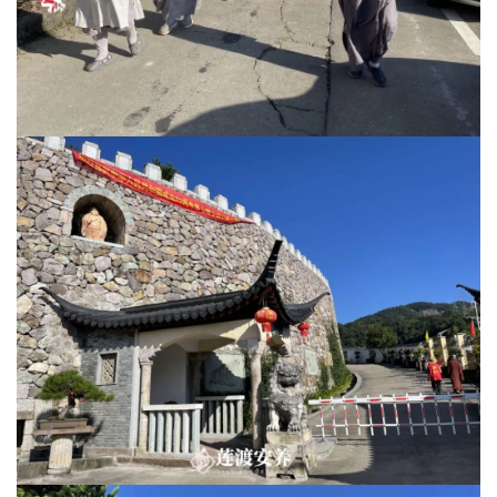
提
专
题
公
益
慈
善
佛
教
人
登录
注册
物
寺
院
巡