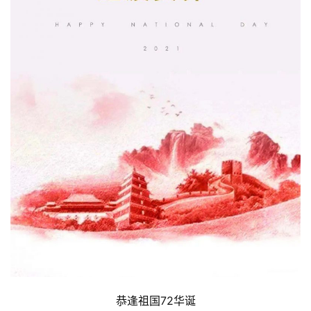
恭逢祖国72华诞