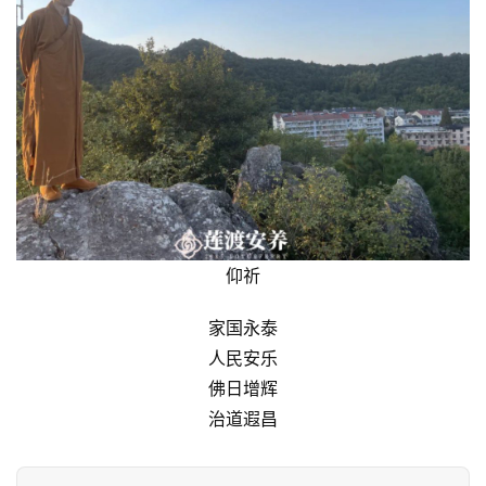
仰祈
家国永泰
人民安乐
佛日增辉
治道遐昌