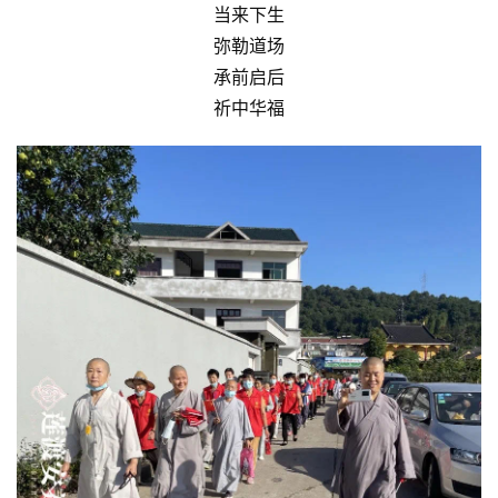
当来下生
弥勒道场
资
讯
承前启后
祈中华福
八
点
僧
音
高
僧
访
谈
心
乐
菩