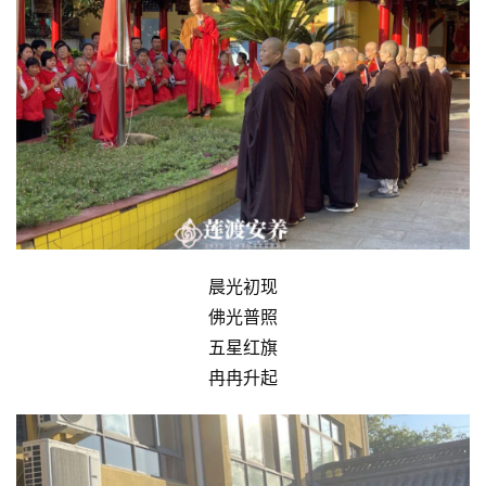
晨光初现
佛光普照
五星红旗
冉冉升起