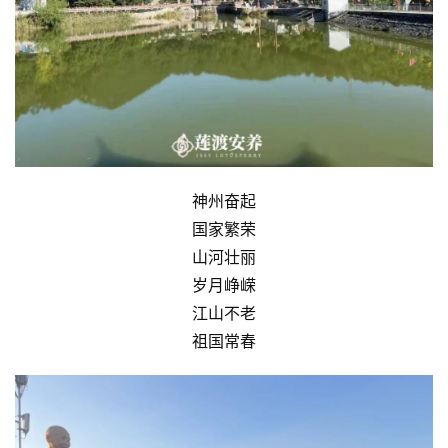
免
责
声
明
神州奋起
国家繁荣
山河壮丽
岁月峥嵘
江山不老
祖国常春