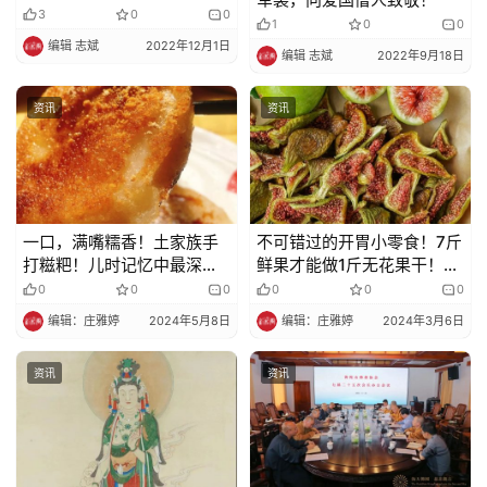
3
0
0
1
0
0
编辑 志斌
2022年12月1日
编辑 志斌
2022年9月18日
资讯
资讯
一口，满嘴糯香！土家族手
不可错过的开胃小零食！7斤
打糍粑！儿时记忆中最深的
鲜果才能做1斤无花果干！0
味道！
添加的无花果干，香糯自然
0
0
0
0
0
0
甜到入“芯”~
编辑：庄雅婷
2024年5月8日
编辑：庄雅婷
2024年3月6日
资讯
资讯