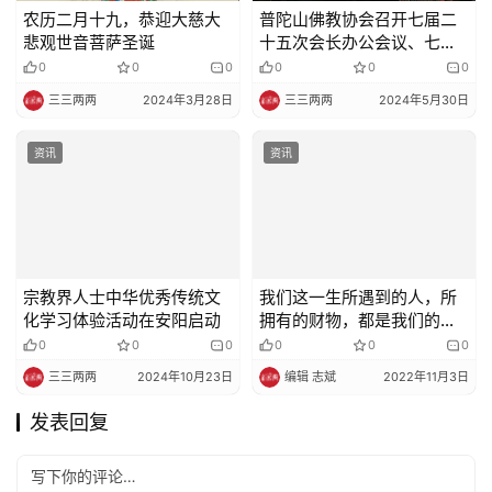
农历二月十九，恭迎大慈大
普陀山佛教协会召开七届二
悲观世音菩萨圣诞
十五次会长办公会议、七届
十八次常务理事会会议
0
0
0
0
0
0
三三两两
2024年3月28日
三三两两
2024年5月30日
资讯
资讯
宗教界人士中华优秀传统文
我们这一生所遇到的人，所
化学习体验活动在安阳启动
拥有的财物，都是我们的福
报，应该倍加珍惜。惜福之
0
0
0
0
0
0
人福常在，只有惜福的人，
三三两两
2024年10月23日
编辑 志斌
2022年11月3日
才会有福。
发表回复