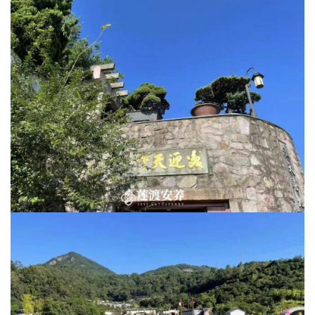
礼
视
频
纪
录
佛
教
艺
术
政
策
法
规