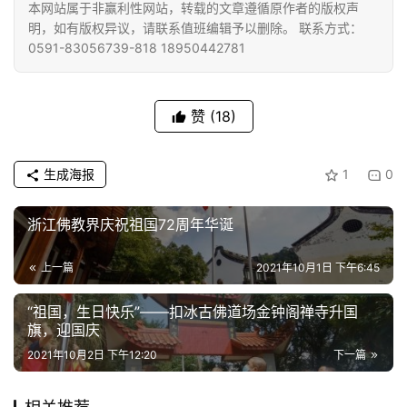
本网站属于非赢利性网站，转载的文章遵循原作者的版权声
明，如有版权异议，请联系值班编辑予以删除。 联系方式：
0591-83056739-818 18950442781
赞
(18)
生成海报
1
0
浙江佛教界庆祝祖国72周年华诞
上一篇
2021年10月1日 下午6:45
“祖国，生日快乐”——扣冰古佛道场金钟阁禅寺升国
旗，迎国庆
2021年10月2日 下午12:20
下一篇