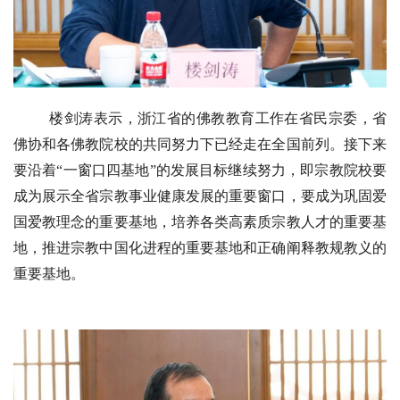
资
讯
楼剑涛表示，浙江省的佛教教育工作在省民宗委，省
八
佛协和各佛教院校的共同努力下已经走在全国前列。接下来
点
要沿着“一窗口四基地”的发展目标继续努力，即宗教院校要
僧
音
成为展示全省宗教事业健康发展的重要窗口，要成为巩固爱
国爱教理念的重要基地，培养各类高素质宗教人才的重要基
高
地，推进宗教中国化进程的重要基地和正确阐释教规教义的
僧
重要基地。
访
谈
心
乐