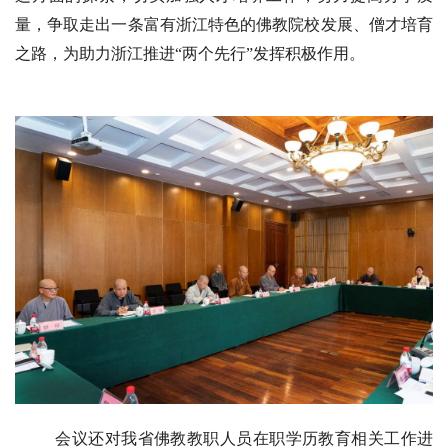
巡
量，争取走出一条富有浙江特色的佛教院校发展、僧才培育
礼
之路，为助力浙江推进“两个先行”发挥积极作用。
视
频
纪
录
佛
教
艺
术
政
策
法
会议还对我省佛教教职人员在职学历教育相关工作进