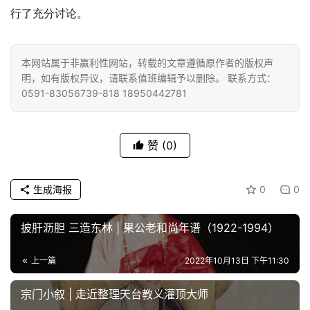
规
行了充分讨论。
免
责
本网站属于非赢利性网站，转载的文章遵循原作者的版权声
声
明，如有版权异议，请联系值班编辑予以删除。 联系方式：
明
0591-83056739-818 18950442781
赞
(0)
生成海报
0
0
披肝沥胆 三造东林 | 果公老和尚年谱（1922-1994）
上一篇
2022年10月13日 下午11:30
宗门小叙 | 走近整理天台教义灌顶大师