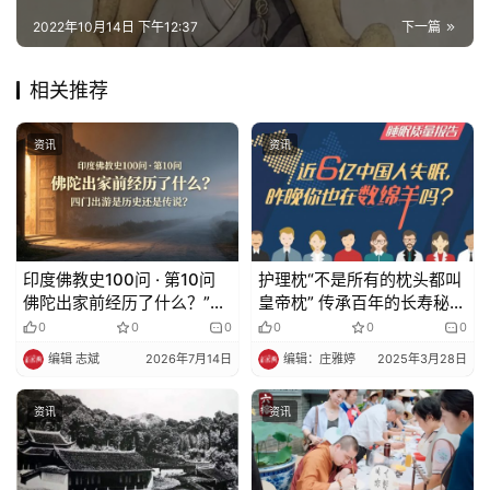
2022年10月14日 下午12:37
下一篇
相关推荐
资讯
资讯
印度佛教史100问 · 第10问
护理枕“不是所有的枕头都叫
佛陀出家前经历了什么？”四
皇帝枕” 传承百年的长寿秘方
门出游”是历史还是传说？
搭配现代人体工学设计——
0
0
0
0
0
0
山苍子颈椎护理枕护理枕
编辑 志斌
2026年7月14日
编辑：庄雅婷
2025年3月28日
资讯
资讯