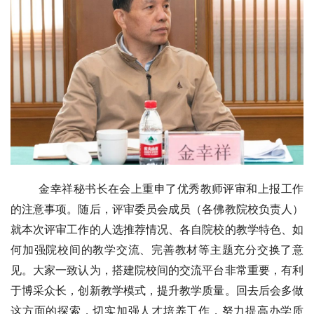
菩
提
专
题
公
益
慈
善
金幸祥秘书长在会上重申了优秀教师评审和上报工作
佛
的注意事项。随后，评审委员会成员（各佛教院校负责人）
教
就本次评审工作的人选推荐情况、各自院校的教学特色、如
人
登录
注册
何加强院校间的教学交流、完善教材等主题充分交换了意
物
见。大家一致认为，搭建院校间的交流平台非常重要，有利
寺
于博采众长，创新教学模式，提升教学质量。回去后会多做
院
这方面的探索，切实加强人才培养工作，努力提高办学质