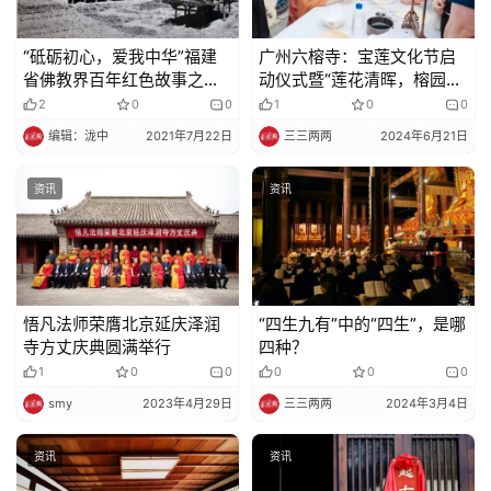
“砥砺初心，爱我中华”福建
广州六榕寺：宝莲文化节启
省佛教界百年红色故事之十
动仪式暨“莲花清晖，榕园忘
六——心严法师：闽东佛教
归”寺院汉俳展览、游园祈福
2
0
0
1
0
0
界的“红色法师”
活动圆满
编辑：泷中
2021年7月22日
三三两两
2024年6月21日
资讯
资讯
悟凡法师荣膺北京延庆泽润
“四生九有”中的“四生”，是哪
寺方丈庆典圆满举行
四种？
1
0
0
0
0
0
smy
2023年4月29日
三三两两
2024年3月4日
资讯
资讯