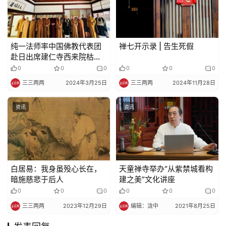
纯一法师率中国佛教代表团
禅七开示录 | 告生死假
赴日出席建仁寺西来院枯山
水庭园落成仪式暨天井白龙
0
0
0
0
0
0
图开光法会
三三两两
2024年3月25日
三三两两
2024年11月28日
资讯
资讯
白居易：我身虽殁心长在，
天童禅寺举办“从紫禁城看构
暗施慈悲于后人
建之美”文化讲座
0
0
0
0
0
0
三三两两
2023年12月29日
编辑：泷中
2021年8月25日