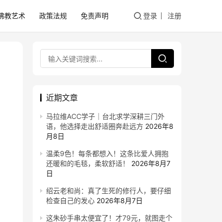
佛教艺术
政策法规
免责声明
登录
注册
近期文章
马拉维ACC学子｜台北求学深耕三门外
语，他选择走出舒适圈奔赴远方
2026年8
月8日
温柔9色！每条都想入！这条比爱人拥抱
还暖和的毛毯，柔软舒适！
2026年8月7
日
绍云老和尚：真了生死的修行人，要仔细
检查自己的发心
2026年8月7日
这朱砂手串太便宜了！才79元，就图走个