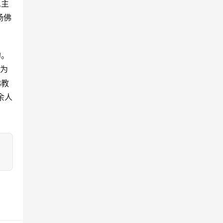
思主
扬佛
的。
，为
佛教
余人