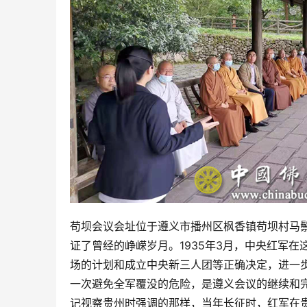
苟坝会议会址位于遵义市播州区枫香镇苟坝村马
证了曾经的峥嵘岁月。1935年3月，中央红军
场的计划和成立中央新三人团等正确决定，进一
一次避免全军覆没的危险，是遵义会议的继续和
记视察贵州时强调的那样，当年长征时，红军在