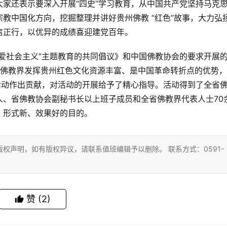
家还表示要深入开展“四史”学习教育，从中国共产党坚持马克
教中国化方向，挖掘整理并讲好贵州佛教 “红色”故事，大力弘
信正行，以优异的成绩喜迎建党百年。
爱社会主义”主题教育的共同倡议》和中国佛教协会的要求开展
州佛教界发挥贵州红色文化资源丰富、是中国革命转折点的优势
活动作出贡献，对活动的开展给予了精心指导。活动得到了全省
人、省佛教协会副秘书长以上班子成员和全省佛教界代表人士70
、形式新、效果好的目的。
权声明，如有版权异议，请联系值班编辑予以删除。 联系方式：0591-
赞
(2)