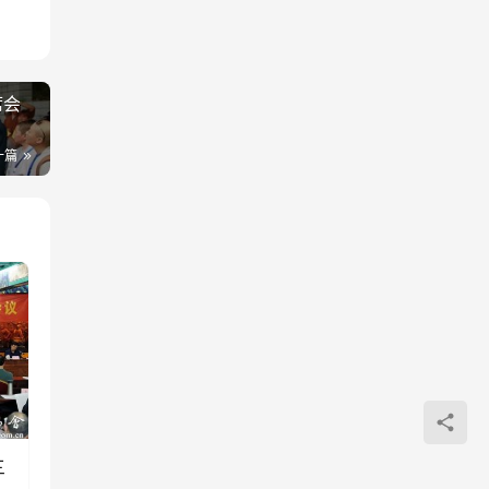
席会
一篇
三