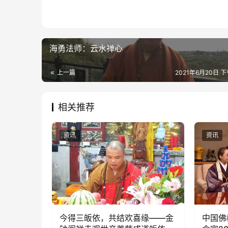
海勇法师：云水禅心
上一篇
2021年6月20日 下
相关推荐
资讯
资讯
今得三皈依，共结欢喜缘——金
中国佛