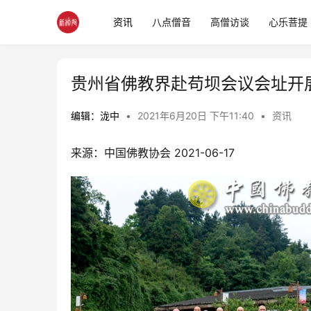
资讯
八点僧音
高僧访谈
心乐菩提
贵州省佛教界赴苟坝会议会址开
编辑：泷中
•
2021年6月20日 下午11:40
•
资讯
来源：中国佛教协会 2021-06-17