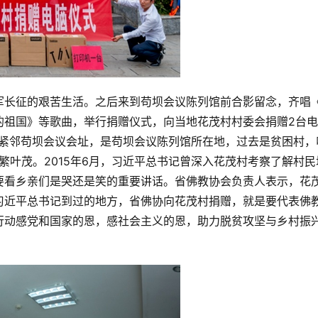
军长征的艰苦生活。之后来到苟坝会议陈列馆前合影留念，齐唱
的祖国》等歌曲，举行捐赠仪式，向当地花茂村村委会捐赠2台
村紧邻苟坝会议会址，是苟坝会议陈列馆所在地，过去是贫困村，
花繁叶茂。2015年6月，习近平总书记曾深入花茂村考察了解村民
要看乡亲们是哭还是笑的重要讲话。省佛教协会负责人表示，花
习近平总书记到过的地方，省佛协向花茂村捐赠，就是要代表佛
行动感党和国家的恩，感社会主义的恩，助力脱贫攻坚与乡村振