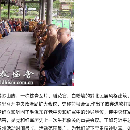
鬃岭山脚，一栋栋青瓦片、雕花窗、白粉墙的黔北民居风格建筑
在这里召开中央政治局扩大会议，史称苟坝会议,作出了放弃进攻打
步确立和巩固了毛泽东在党中央和红军中的领导地位，使中央红
完善，是党和红军历史上一次生死攸关的重要会议。正如习近平
贵州活动时间最长、活动范围最广，为我们留下宝贵精神财富。