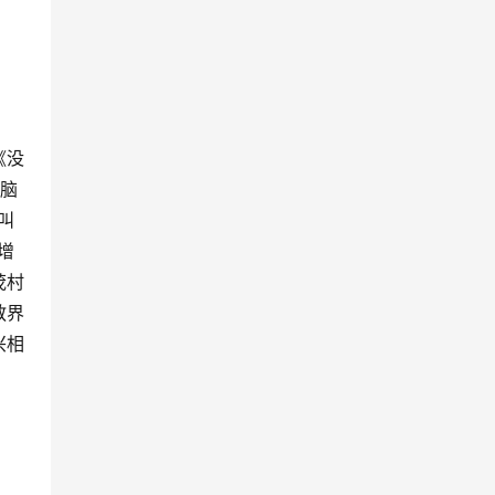
《没
电脑
叫
增
茂村
教界
兴相