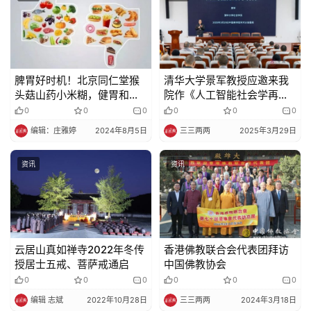
脾胃好时机！北京同仁堂猴
清华大学景军教授应邀来我
头菇山药小米糊，健胃和
院作《人工智能社会学再
中，营养又饱腹
探》专题讲座
0
0
0
0
0
0
编辑：庄雅婷
2024年8月5日
三三两两
2025年3月29日
资讯
资讯
云居山真如禅寺2022年冬传
香港佛教联合会代表团拜访
授居士五戒、菩萨戒通启
中国佛教协会
0
0
0
0
0
0
编辑 志斌
2022年10月28日
三三两两
2024年3月18日