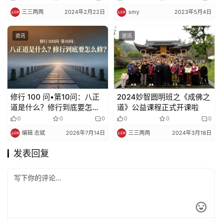
三三两两
2024年2月22日
smy
2023年5月4日
资讯
资讯
修行 100 问•第10问：八正
2024妙智圆明班之《成佛之
道是什么？修行到底要怎么
道》公益课程正式开课啦
修？
0
0
0
0
0
0
编辑 志斌
2026年7月14日
三三两两
2024年3月18日
发表回复