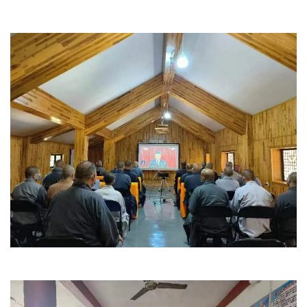
艺
术
政
策
法
规
免
责
声
明