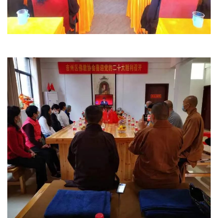
教
人
登录
注册
物
寺
院
巡
礼
视
频
纪
录
佛
教