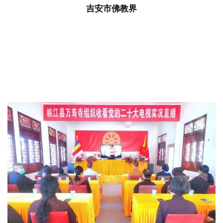
僧
吉安市佛教界
访
谈
心
乐
菩
提
专
题
公
益
慈
善
佛