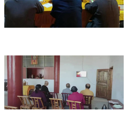
资
讯
八
点
僧
音
高