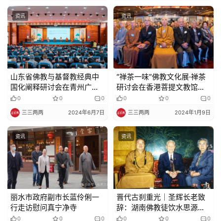
资讯
资讯
山东省佛教与基督教经典中
“禅茶一味”佛教文化展·禅茶
国化阐释研讨会在青州广福
研讨会在香港菩提文教馆举
寺举行
行
0
0
0
0
0
0
三三两两
2024年6月7日
三三两两
2024年1月9日
资讯
资讯
丽水市政府副市长蓝伶俐一
晋代古刹重光｜圣辉长老致
行走访慰问真宁净寺
辞：湖南佛教徒饮水思源，
念党恩、忆朴老
0
0
0
0
0
0