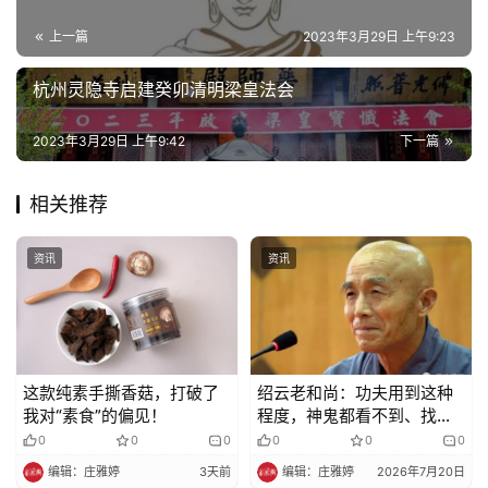
上一篇
2023年3月29日 上午9:23
杭州灵隐寺启建癸卯清明梁皇法会
2023年3月29日 上午9:42
下一篇
相关推荐
资讯
资讯
这款纯素手撕香菇，打破了
绍云老和尚：功夫用到这种
我对“素食”的偏见！
程度，神鬼都看不到、找不
到你
0
0
0
0
0
0
编辑：庄雅婷
3天前
编辑：庄雅婷
2026年7月20日