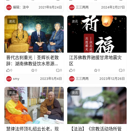
编辑：泷中
2021年9月24日
三三两两
2024年2月27日
资讯
资讯
晋代古刹重光｜圣辉长老致
江苏佛教界驰援甘肃地震灾
辞：湖南佛教徒饮水思源，
区
念党恩、忆朴老
0
0
0
0
0
0
smy
2023年5月4日
三三两两
2023年12月26日
资讯
资讯
慧律法师顶礼绍云长老，现
【法治】《宗教活动场所管