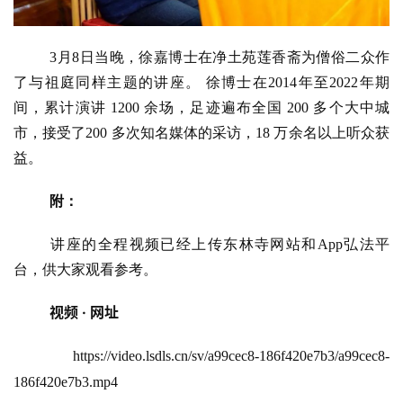
心
乐
菩
3月8日当晚，徐嘉博士在净土苑莲香斋为僧俗二众作
提
了与祖庭同样主题的讲座。 徐博士在2014年至2022年期
间，累计演讲 1200 余场，足迹遍布全国 200 多个大中城
专
市，接受了200 多次知名媒体的采访，18 万余名以上听众获
题
益。
公
附：
益
慈
讲座的全程视频已经上传东林寺网站和
App弘法平
善
台，供大家观看参考。
佛
视频
 · 
网址
教
人
登录
注册
https://video.lsdls.cn/sv/a99cec8-186f420e7b3/a99cec8-
物
186f420e7b3.mp4