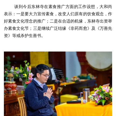
谈到今后东林寺在素食推广方面的工作设想，大和尚
表示：一是要大力宣传素食，改变人们原有的饮食观念，作
好素食文化理念的推广；二是在合适的机缘，东林寺出资举
办素食文化节；三是继续广泛结缘《非药而愈》及《万善先
资
资》等戒杀护生善书。
讯
八
点
僧
音
高
僧
访
谈