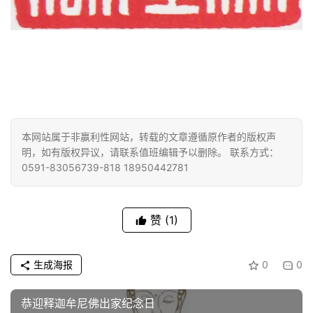
策
法
规
免
责
声
明
本网站属于非赢利性网站，转载的文章遵循原作者的版权声
明，如有版权异议，请联系值班编辑予以删除。 联系方式：
0591-83056739-818 18950442781
赞
(1)
生成海报
0
0
恭迎释迦牟尼佛出家纪念日