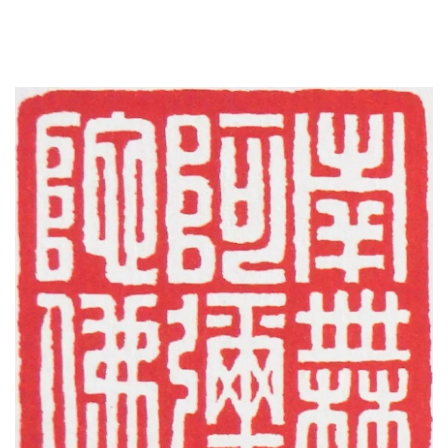
寺
院
巡
礼
视
频
纪
录
佛
教
艺
术
政