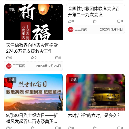
全国性宗教团体联席会议召
资讯
资讯
开第二十九次会议
0
0
0
三三两两
2025年3月14日
天津佛教界向地震灾区捐款
274.6万元支援救灾工作
0
0
0
三三两两
2023年12月26日
资讯
资讯
9月30日烈士纪念日——新
六时吉祥”的六时，是多久？
禅风发起百年百寺祭奠英烈
活动
2
0
0
0
0
0