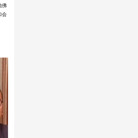
地佛
加会