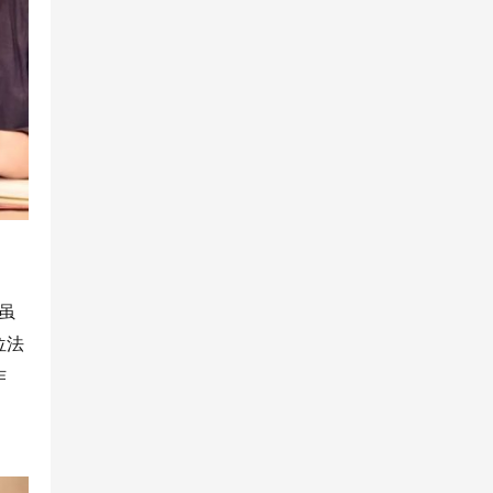
虽
位法
作