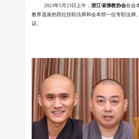
2023
年
5
月
23
日上午，
浙江省佛教协会
在会
教界选派的四位挂职法师和会本部一位专职法师
议。