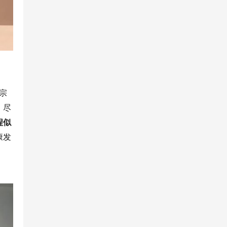
宗
、尽
程似
康发