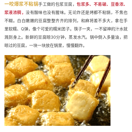
一咬爆浆不粘锅
手工做的包浆豆腐，
包浆多、不易破、豆香浓、
公
浆液浓稠，
没有酸味也没有腥味。无论炸还是烤都不粘锅，不焦也
益
不糊。
白白嫩嫩的豆腐整整齐齐的排列，和麻将差不多大，拿在手
慈
里软糯、Q弹，像个可爱的糯米团子。筷子一夹，一不留神的汁水就
善
溅到身上。
新鲜的豆腐晾30分钟，蒸发水汽。锅中倒入多量油，把
晾过的豆腐，一块一块放在锅里，慢慢翻炸。
佛
教
人
登录
注册
物
寺
院
巡
礼
视
频