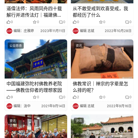
道偉法师：风雨同舟四十载
从不敢受戒到欢喜受戒，我
解行并进传法灯｜福建佛学
都经历了什么
院40周年校庆
0
0
0
0
0
0
编辑：庄雅婷
2023年11月11日
编辑 志斌
2022年10月28日
公益慈善
资讯
中国福建弥陀村佛教养老院
佛教常识｜禅宗的字辈是怎
——佛教信仰者的理想家园
么排的呢？
9
0
0
2
0
0
编辑：泷中
2021年9月14日
编辑 志斌
2022年9月16日
资讯
资讯