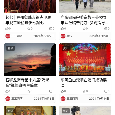
起七 | 福州象峰崇福寺甲辰
广东省民宗委宗教三处领导
年观音诞精进佛七起七
带队莅临普陀寺–参观指导＂
反邪教警示教育示范基地＂
0
0
0
0
0
0
三三两两
2024年3月22日
smy
2023年4月23日
禅修
资讯
石狮龙海寺第十六届“海潮
东阿鱼山梵呗在澳门成功展
音”禅修班招生简章
演
1
0
0
0
0
0
三三两两
2024年10月8日
三三两两
2024年9月14日
资讯
资讯