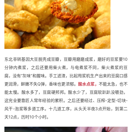
东北非转基因大豆脱壳成豆瓣，豆瓣用磨磨成浆，磨好的豆浆要10
分钟内煮浆，之后还要用柴火煮，与电煮浆不同，柴火煮浆的豆
腐，没有“灰味”和腥味。
手工滤渣，比起甩浆机生产出来的豆腐口感
更润滑，鲜嫩不失Q弹，香味也更浓郁。
酸水点浆，
不能太急，也不
能太慢。酸水多了，豆腐硬邦邦。酸水少了，豆腐软趴趴没嚼劲，
这完全要靠匠人常年经验的累积。
之后还要经过、压榨-定型-切块-
风干-泡浆等多道工序。十几道工序，从头天半夜3点开始，到第二
天12点，历时10个小时。
资
讯