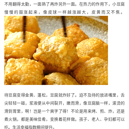
不用翻得太勤，一面熟了再炸另外一面。在热力的作用下，小豆腐
慢慢的鼓涨起来，像皮球一样越涨越大，皮黄而又不焦。
纪
录
佛
教
艺
术
政
策
法
待豆腐变得金黄、蓬松，豆腐就炸好了。迫不及待的放进嘴里，舌
规
尖轻轻一碰，浆液便从中间裂开，嫩而滑，像豆腐脑一样，滚烫的
免
滑到胃里，啊！岂是一个爽字了得！
不论是用来烤、煎、炸，还是
责
煮火锅，都是美味佳肴，变换着花样做。孩子、老人、孕妇都可以
声
吃。生活幸福指数瞬间提升。