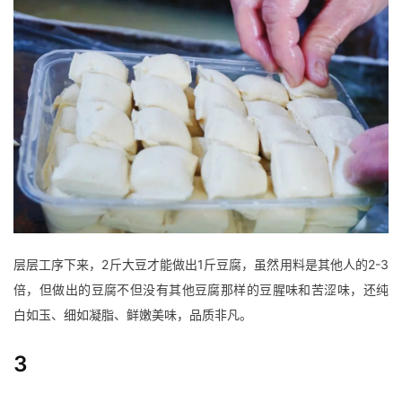
八
点
僧
音
高
僧
访
谈
心
层层工序下来，2斤大豆才能做出1斤豆腐，虽然用料是其他人的2-3
乐
倍，但做出的豆腐不但没有其他豆腐那样的豆腥味和苦涩味，还纯
菩
白如玉、细如凝脂、鲜嫩美味，品质非凡。
提
3
专
题