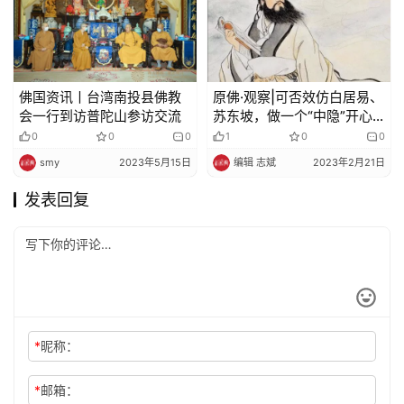
佛国资讯丨台湾南投县佛教
原佛·​观察|可否效仿白居易、
会一行到访普陀山参访交流
苏东坡，做一个“中隐”开心
人
0
0
0
1
0
0
smy
2023年5月15日
编辑 志斌
2023年2月21日
发表回复
*
昵称：
*
邮箱：