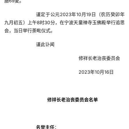
腊69夏。
     谨定于公元2023年10月19日（农历癸卯年
九月初五）上午8时30分，在宁波天童禅寺玉佛殿举行追思
会，当日举行荼毗仪式。
      谨此讣闻
修祥长老治丧委员会
2023年10月16日
修祥长老治丧委员会名单
名誉主任
：