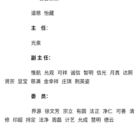
 道慈  怡藏
资
主    任
：
讯
 光泉
八
副 主 任：
点
僧
 惟航  允观  可祥  诚信  智明  信光  月真  达照  
音
贤宗  显宝  慈满  金幸祥  庄琪  荆英姿
高
委    员：
僧
访
 界源  徐文芳  宗立  有圆  法正  净仁  可善  清
谈
修  印超  持定  法净  周磊  计艺  允成  慧明  德云
心
乐