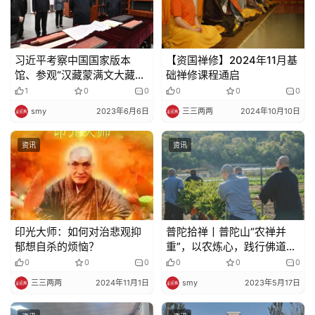
习近平考察中国国家版本
【资国禅修】2024年11月基
馆、参观“汉藏蒙满文大藏经
础禅修课程通启
雕版合璧”和“《四库全书》
1
0
0
0
0
0
合璧”库展
smy
2023年6月6日
三三两两
2024年10月10日
资讯
资讯
印光大师：如何对治悲观抑
普陀拾禅丨普陀山“农禅并
郁想自杀的烦恼？
重”，以农炼心，践行佛道修
行
0
0
0
0
0
0
三三两两
2024年11月1日
smy
2023年5月17日