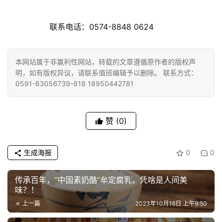
院
巡
 联系电话：0574-8848 0624
礼
视
本网站属于非赢利性网站，转载的文章遵循原作者的版权声
频
明，如有版权异议，请联系值班编辑予以删除。 联系方式：
0591-83056739-818 18950442781
纪
录
赞
(0)
佛
教
生成海报
0
0
艺
术
传承百年，“中国素奶酪”牟定腐乳，凭啥是人间美
味？！
政
上一篇
2023年10月16日 上午9:50
策
法