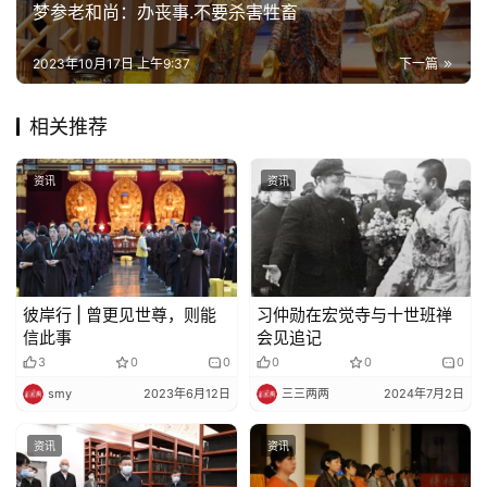
梦参老和尚：办丧事.不要杀害牲畜
规
2023年10月17日 上午9:37
下一篇
免
责
相关推荐
声
明
资讯
资讯
彼岸行 | 曾更见世尊，则能
习仲勋在宏觉寺与十世班禅
信此事
会见追记
3
0
0
0
0
0
smy
2023年6月12日
三三两两
2024年7月2日
资讯
资讯