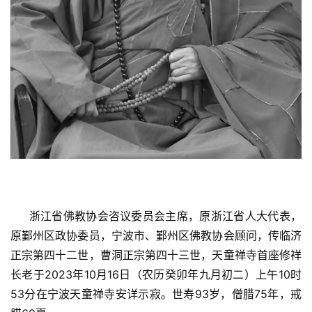
     浙江省佛教协会咨议委员会主席，原浙江省人大代表，
原鄞州区政协委员，宁波市、鄞州区佛教协会顾问，传临济
正宗第四十二世，曹洞正宗第四十三世，天童禅寺首座修祥
长老于2023年10月16日（农历癸卯年九月初二）上午10时
53分在宁波天童禅寺安详示寂。世寿93岁，僧腊75年，戒