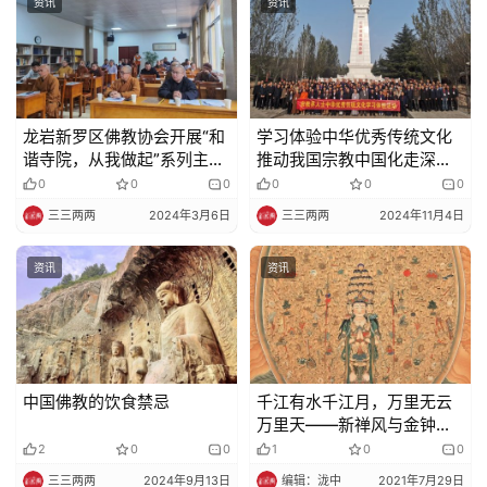
资讯
资讯
龙岩新罗区佛教协会开展“和
学习体验中华优秀传统文化
谐寺院，从我做起”系列主题
推动我国宗教中国化走深走
活动
实
0
0
0
0
0
0
三三两两
2024年3月6日
三三两两
2024年11月4日
资讯
资讯
中国佛教的饮食禁忌
千江有水千江月，万里无云
万里天——新禅风与金钟阁
禅寺恭迎观音菩萨成道日，
2
0
0
1
0
0
携手百万物命大放生
三三两两
2024年9月13日
编辑：泷中
2021年7月29日