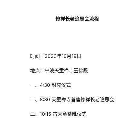
菩
提
修祥长老追思会流程
专
题
公
 时间：2023年10月19日
益
慈
 地点：宁波天童禅寺玉佛殿
善
 一、4:30 封龛仪式
佛
 二、8:30 天童禅寺首座修祥长老追思会
教
人
登录
注册
 三、10:15 古天童荼毗仪式
物
寺