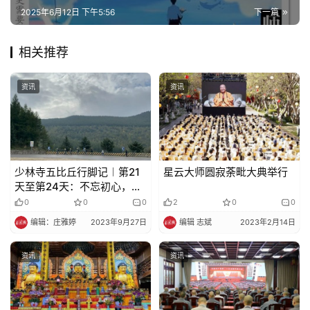
2025年6月12日 下午5:56
下一篇
相关推荐
资讯
资讯
少林寺五比丘行脚记︱第21
星云大师圆寂荼毗大典举行
天至第24天：不忘初心，方
得始终，行脚圆满
0
0
0
2
0
0
编辑：庄雅婷
2023年9月27日
编辑 志斌
2023年2月14日
资讯
资讯