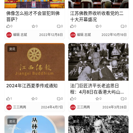
佛像怎么拍才不会冒犯到佛
江苏佛教界收听收看党的二
菩萨？
十大开幕盛况
0
0
0
0
0
0
编辑 志斌
2022年12月8日
编辑 志斌
2022年10月19日
资讯
资讯
2024年江西夏季传戒通知
法门巨匠济平长老追思日
程：4月8日在香港大屿山举
行荼毗仪式
1
0
0
0
0
0
三三两两
2024年4月7日
三三两两
2024年3月28日
资讯
资讯