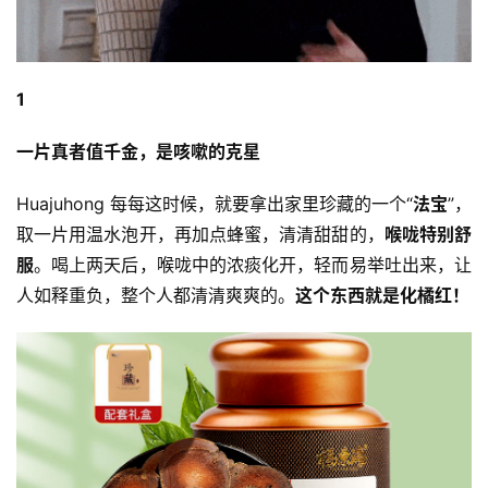
1
一片真者值千金，是咳嗽的克星
Huajuhong 每每这时候，就要拿出家里珍藏的一个“
法宝
”，
取一片用温水泡开，再加点蜂蜜，清清甜甜的，
喉咙特别舒
服
。喝上两天后，喉咙中的浓痰化开，轻而易举吐出来，让
人如释重负，整个人都清清爽爽的。
这个东西就是
化橘红
！