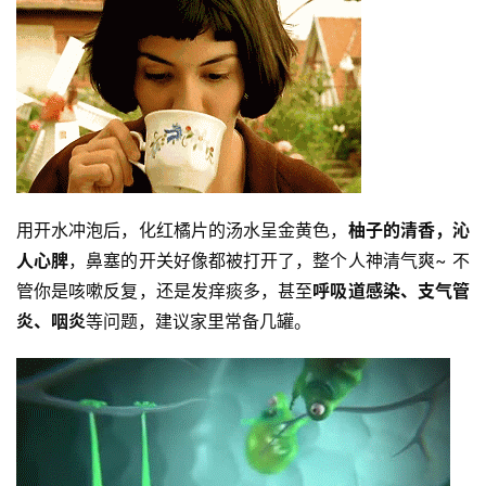
用开水冲泡后，化红橘片的汤水呈金黄色，
柚子
的清香，沁
人心脾
，鼻塞的开关好像都被打开了，整个人神清气爽~ 不
管你是咳嗽反复，还是发痒痰多，甚至
呼吸道感染、支气管
炎、咽炎
等问题，建议家里常备几罐。