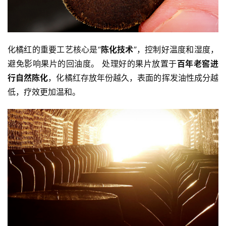
善
佛
教
化橘红的重要工艺核心是“
陈化技术
”，控制好温度和湿度，
人
登录
注册
避免影响果片的回油度。 处理好的果片放置于
百年老窖进
物
行自然陈化
，化橘红存放年份越久，表面的挥发油性成分越
低，疗效更加温和。
寺
院
巡
礼
视
频
纪
录