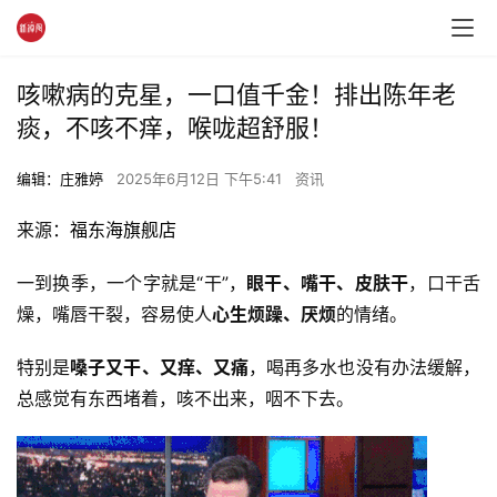
咳嗽病的克星，一口值千金！排出陈年老
痰，不咳不痒，喉咙超舒服！
编辑：庄雅婷
2025年6月12日 下午5:41
资讯
来源：
福东海旗舰店
一到换季，一个字就是“干”，
眼干、嘴干、皮肤干
，口干舌
燥，嘴唇干裂，容易使人
心生烦躁、厌烦
的情绪。
特别是
嗓子又干、又痒、又痛
，喝再多水也没有办法缓解，
总感觉有东西堵着，咳不出来，咽不下去。 