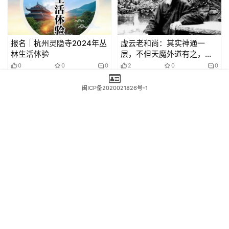
报名｜杭州灵隐寺2024年丛
虚云老和尚：其实神通一
林生活体验
层，不但天魔外道有之，即
在鬼畜俱有五通
0
0
0
2
0
0
三三两两
2024年7月9日
三三两两
2024年3月1日
闽ICP备2020021826号-1
资讯
资讯
一款真正吃不胖的糖，0糖、
明兰法师厦门佛事展挥毫泼
0卡、0脂肪，糖尿病人也能
墨，欢喜结缘
吃！
0
0
0
0
0
0
编辑：庄雅婷
2024年2月1日
smy
2023年5月24日
发表回复