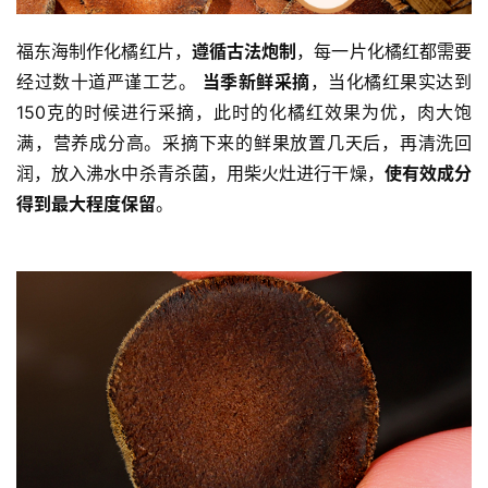
高
福东海制作化橘红片，
遵循古法炮制
，每一片化橘红都需要
僧
经过数十道严谨工艺。 
当季新鲜采摘
，当化橘红果实达到
访
150克的时候进行采摘，此时的化橘红效果为优，肉大饱
谈
满，营养成分高。采摘下来的鲜果放置几天后，再清洗回
润，放入沸水中杀青杀菌，用柴火灶进行干燥，
使有效成分
心
得到最大程度保留
。
乐
菩
提
专
题
公
益
慈