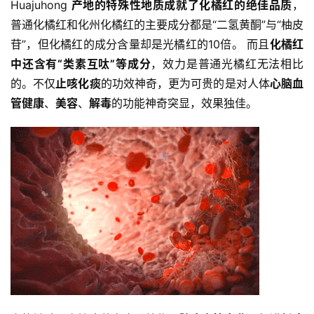
Huajuhong 
产地的特殊性地质成就了化橘红的绝佳品质
，
普通化橘红和化州化橘红的主要成分都是“二氢黄酮”与“柚皮
苷”，但化橘红的成分含量却是光橘红的10倍。 而且
化橘红
中还含有“类素互呔”等成分
，效力是普通光橘红无法相比
的。不仅
止咳化痰
的功效神奇，更为可贵的是对人体
心脑血
管健康
、
美容
、
解毒
的功能神奇突显，效果独佳。