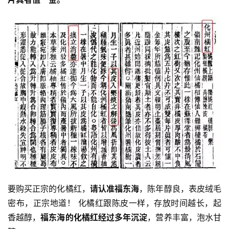
要购买正宗的化橘红，
请认准福东海
，陈年醇良，表皮绒毛
密布，正宗地道！ 化橘红跟陈皮一样，存放时间越长，起
香越醇，
福东海的化橘红经过多年沉淀
，营养丰富，泡水甘