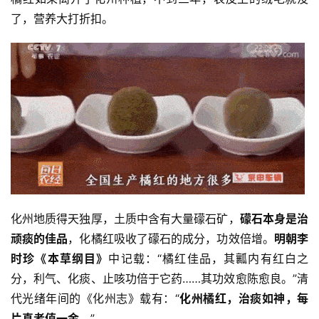
了，营养大打折扣。 
化州地质得天独厚，土质中含有大量礞石矿，
礞石本身是治
顽痰的佳品
，化橘红吸收了礞石的成分，功效倍增。
明朝李
时珍《本草纲目》
中记载：“橘红佳品，其瓤内有红白之
分，利气、化痰、止咳功倍于它药……其功效愈陈愈良。”清
代光绪年间的《化州志》载有：“
化州橘红，治痰如神，每
片真者值
一金。
”