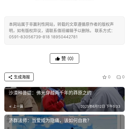
本网站属于非赢利性网站，转载的文章遵循原作者的版权声
明，如有版权异议，请联系值班编辑予以删除。 联系方式：
0591-83056739-818 18950442781
赞
(0)
生成海报
0
0
沙漠种菩提：佛光穿越两千年的莽原之约
上一篇
2025年6月12日 下午5:33
济群法师：当爱成为隐痛，该如何自救？