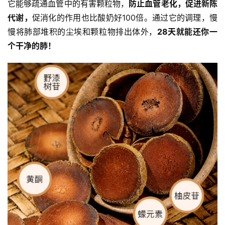
它能够疏通血管中的有害颗粒物，
防止血管老化，促进新陈
代谢，
促消化的作用也比酸奶好100倍。通过它的调理，慢
慢将肺部堆积的尘埃和颗粒物排出体外，
28天就能还你一
个干净的肺！
资
讯
八
点
僧
音