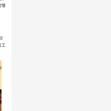
可惜
印
位工