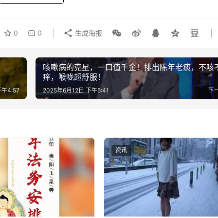
0
0
生成海报
咳嗽病的克星，一口值千金！排出陈年老痰，不咳
痒，喉咙超舒服！
下午4:57
2025年6月12日 下午5:41
下
资讯