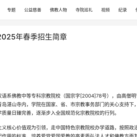
专题
公益慈善
佛教人物
寺院巡礼
视频
纪录
025年春季招生简章
系佛教中等专科宗教院校（国宗字[2004]78号），由高僧明
青岛湛山寺内，学院在国家、省、市宗教事务部门的关心支持下
学质量日臻完善，逐渐步入全国规范化宗教院校的行列。
主义核心价值观为引领，走中国特色宗教院校办学道路，按照政
起作用的标准，培养爱党爱国爱教的高素质弘法人才和佛教方面