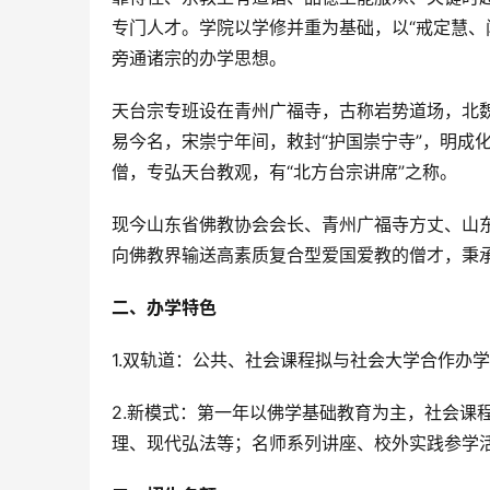
专门人才。学院以学修并重为基础，以“戒定慧、
旁通诸宗的办学思想。
天台宗专班设在青州广福寺，古称岩势道场，北
易今名，宋崇宁年间，敕封“护国崇宁寺”，明成
僧，专弘天台教观，有“北方台宗讲席”之称。
现今山东省佛教协会会长、青州广福寺方丈、山
向佛教界输送高素质复合型爱国爱教的僧才，秉
二、办学特色
1.双轨道：公共、社会课程拟与社会大学合作办
2.新模式：第一年以佛学基础教育为主，社会课
理、现代弘法等；名师系列讲座、校外实践参学