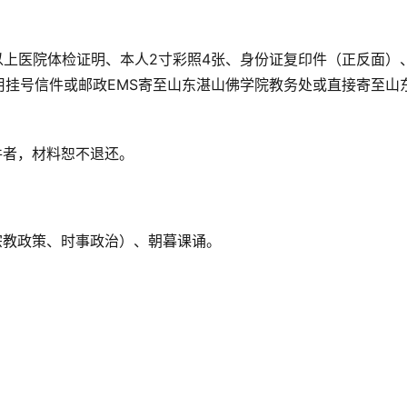
以上医院体检证明、本人2寸彩照4张、身份证复印件（正反面）
用挂号信件或邮政EMS寄至山东湛山佛学院教务处或直接寄至山
件者，材料恕不退还。
宗教政策、时事政治）、朝暮课诵。