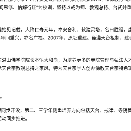
闻思修、信解行证”为校训，坚持以戒为师、教观总持、台贤并
魏始见记载，大隋仁寿元年，奉安舍利、敕建灵塔，名曰胜福，
化年间重兴，亦名广福。2007年，原址重建。谨遵天台祖制，建
东湛山佛学院院长本悟大和尚，为培养更多的寺院管理与弘法人
承天台宗教观总持之家风，特为天台宗学人创办佛教天台宗特色
学。
程同步开设；第二、三学年侧重培养方向包括天台、戒律、寺院
活动同步推进。