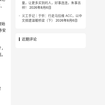
量，让更多买到的人，好事连连，朱事吉
重、
祥！
2026年8月6日
义工手记｜于忻：行走马拉维 ACC，以中
文搭建温暖桥梁（下）
2026年8月6日
唐始
寺安
近期评论
才，
班。
管