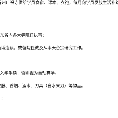
青州广福寺供给学员食宿、课本、衣袍，每月向学员发放生活补
山东省内各大寺院任执事；
硕博连读，或留院任教及从事天台宗研究工作。
理入学手续，否则视为自动弃学。
衣服、香烟、酒水、刀具（含水果刀）等物品。
）：