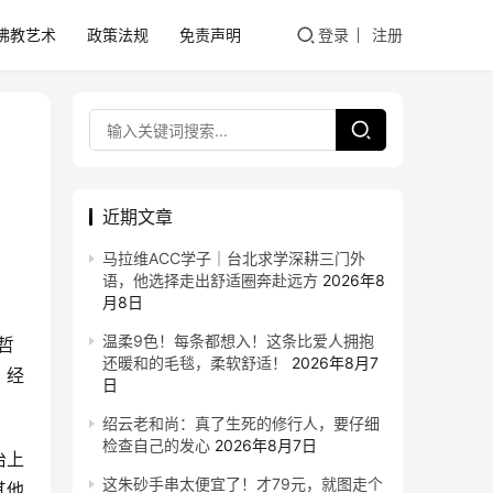
佛教艺术
政策法规
免责声明
登录
注册
近期文章
马拉维ACC学子｜台北求学深耕三门外
语，他选择走出舒适圈奔赴远方
2026年8
月8日
温柔9色！每条都想入！这条比爱人拥抱
哲
还暖和的毛毯，柔软舒适！
2026年8月7
，经
日
绍云老和尚：真了生死的修行人，要仔细
检查自己的发心
2026年8月7日
治上
这朱砂手串太便宜了！才79元，就图走个
其他