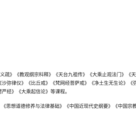
戒义疏》《教观纲宗科释》《天台九祖传》《大乘止观法门》《
《沙弥律仪》《比丘戒》《梵网经菩萨戒》《净土生无生论》《
楞严经》《大乘起信论》等课程。
》《思想道德修养与法律基础》《中国近现代史纲要》《中国宗