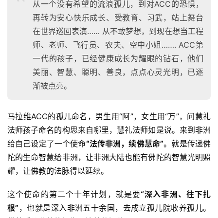
从一个没有希望的流浪孤儿，到对ACC的恐惧，
再转为安心快乐成长、受教育、习武，站上舞台
在世界巡回表演…… 从不敢梦想，到现在想当工程
师、老师、飞行员、农夫、空中小姐……. ACC第
一代的孩子，已经健康成长为耀眼的钻石，他们
美丽、智慧、聪明、善良，点点心灵光明，已逐
渐被点亮。
马拉维ACC的孤儿命名，男生用“阿”，女生用“万”，问慧礼
法师孩子命名的构思来自哪里，慧礼法师如是说。来到非洲
给自己设定了一个使命
“法传非洲，续佛慧命”
。就是传递佛
陀的生命智慧给非洲，让非洲大陆也能有佛陀的智慧光明照
耀，让佛教的法脉得以延续。
这个使命的第二个十年计划，就是要
“深入非洲、往下扎
根”
，也就是深入非洲五十余国，去成立孤儿院收养孤儿。