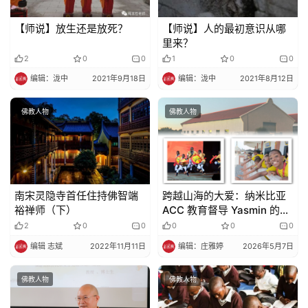
【师说】放生还是放死？
【师说】人的最初意识从哪
里来？
2
0
0
1
0
0
编辑：泷中
2021年9月18日
编辑：泷中
2021年8月12日
佛教人物
佛教人物
南宋灵隐寺首任住持佛智端
跨越山海的大爱：纳米比亚
裕禅师（下）
ACC 教育督导 Yasmin 的奉
献之路（二）
2
0
0
0
0
0
编辑 志斌
2022年11月11日
编辑：庄雅婷
2026年5月7日
佛教人物
佛教人物