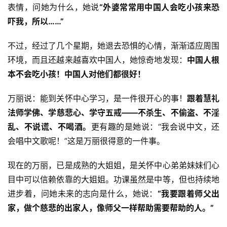
巡
表情，问她为什么，她说
“外婆常常用中国人会吃小孩来恐
礼
吓我，所以……”
视
不过，经过了几个星期，她退去恐惧的心情，渐渐适应周围
频
环境，而且还越来越喜欢中国人，她惊奇地发现：
中国人根
本不会吃小孩！中国人对他们都很好！
纪
录
万丽说：能到关怀中心学习，是一件很开心的事！
跟着慧礼
法师学佛、学慈悲心、学守五戒——不杀生、不偷盗、不淫
佛
乱、不说谎、不喝酒。
更有趣的是她说：“我会说中文，还
教
会唱中文歌呢！”这是万丽很得意的一件事。
艺
术
现在的万丽，已是成熟的大姐姐，是关怀中心弟弟妹妹们心
目中可以信赖依靠的大姐姐。功课虽然是中等，但也持续地
政
进步着，问她未来的志向是什么，她说：
“我要跟着师父出
策
家，做个慈悲的出家人，像师父一样帮助需要帮助的人。”
法
规