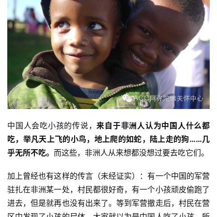
资
讯
八
点
僧
音
中国人会吃小孩的传说，
来自于非洲人认为中国人什么都
高
吃，举凡天上飞的小鸟，地上爬的如蛇，陆上走的狗……几
僧
访
乎无所不吃。
而这些，非洲人从来想都没想过要去吃它们。
谈
加上曾经也有这样的传言（未经证实）：有一个中国的军营
驻扎在非洲某一处，村民都很好奇，有一个小孩顽皮偷跑了
心
乐
进去，但是就再也没有出来了。等到军营撤走后，村民在营
菩
区中发现了小孩的尸体，大家就以为是中国人吃了小孩，所