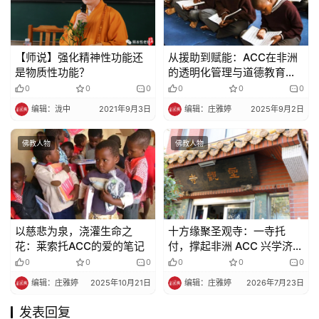
【师说】强化精神性功能还
从援助到赋能：ACC在非洲
是物质性功能？
的透明化管理与道德教育实
践​​
0
0
0
0
0
0
编辑：泷中
2021年9月3日
编辑：庄雅婷
2025年9月2日
佛教人物
佛教人物
以慈悲为泉，浇灌生命之
十方缘聚圣观寺：一寺托
花：莱索托ACC的爱的笔记
付，撑起非洲 ACC 兴学济贫
大业
0
0
0
0
0
0
编辑：庄雅婷
2025年10月21日
编辑：庄雅婷
2026年7月23日
发表回复