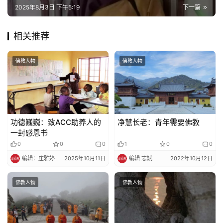
2025年8月3日 下午5:19
下一篇
相关推荐
佛教人物
佛教人物
功德巍巍：致ACC助养人的
净慧长老：青年需要佛教
一封感恩书​​
0
0
0
1
0
0
编辑：庄雅婷
2025年10月11日
编辑 志斌
2022年10月12日
佛教人物
佛教人物