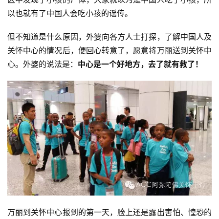
提
以也就有了中国人会吃小孩的谣传。
专
但不知道是什么原因，外婆向各方人士打探，了解中国人及
题
关怀中心的情况后，便回心转意了，愿意将万丽送到关怀中
心。外婆的说法是：
中心是一个好地方，去了就有救了！
公
益
慈
善
佛
教
人
登录
注册
物
寺
院
万丽到关怀中心报到的第一天，脸上还是露出害怕、惶恐的