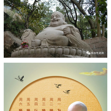
资
讯
八
点
僧
音