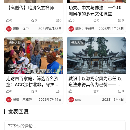
【高僧传】临济义玄禅师
功夫、中文与佛法：一个非
洲男孩的多元文化课堂
0
0
0
0
0
0
编辑：泷中
2021年8月23日
编辑：庄雅婷
2025年12月25日
佛教人物
佛教人物
走访四百家庭，筛选百名孩
藏识｜以激扬宗风为己任 以
童：ACC深耕北非，守护每
道法未得其传为己忧——三
一份微光（上）
月十四 痴绝道冲禅师圆寂纪
0
0
0
0
0
0
念日
编辑：庄雅婷
2026年7月14日
smy
2023年5月4日
发表回复