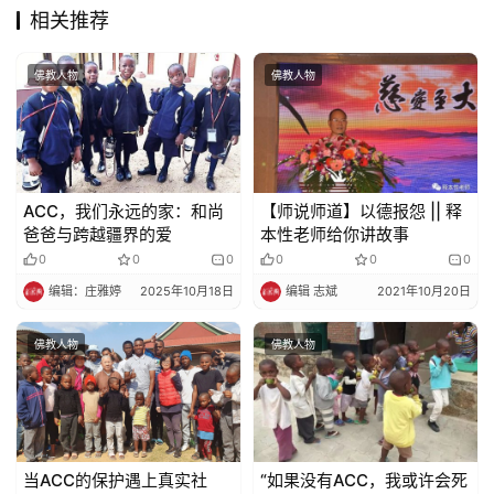
教
相关推荐
艺
术
佛教人物
佛教人物
政
策
法
规
​​ACC，我们永远的家：和尚
【师说师道】以德报怨 || 释
爸爸与跨越疆界的爱​​
本性老师给你讲故事
0
0
0
0
0
0
免
编辑：庄雅婷
2025年10月18日
编辑 志斌
2021年10月20日
责
声
佛教人物
佛教人物
明
当ACC的保护遇上真实社
“如果没有ACC，我或许会死