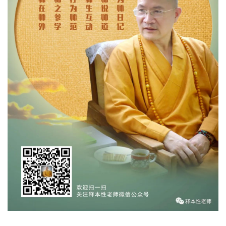
高
僧
访
谈
心
乐
菩
提
专
题
公
益
慈
善