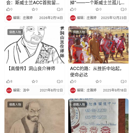
会：斯威士兰ACC首批留学
掉”——一个斯威士兰孤儿的
生的压力与坚持​
蜕变之旅
0
0
0
0
0
0
编辑：庄雅婷
2026年2月14日
编辑：庄雅婷
2025年12月23日
佛教人物
佛教人物
【高僧传】洞山良介禅师
ACC的路：从挫折中站起，
使命必达​​
8
0
0
0
0
0
编辑：泷中
2021年8月12日
编辑：庄雅婷
2025年9月18日
佛教人物
佛教人物