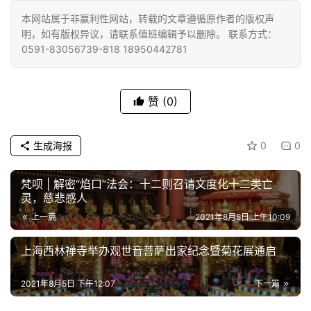
佛
本网站属于非赢利性网站，转载的文章遵循原作者的版权声
明，如有版权异议，请联系值班编辑予以删除。 联系方式：
教
0591-83056739-818 18950442781
人
登录
注册
物
赞
(0)
寺
院
巡
生成海报
0
0
礼
梵呗 | 解密“焰口”法会：十二则召请文度化十二类亡
视
灵，慈悲感人
频
上一篇
2021年8月5日 上午10:09
纪
上海西林禅寺举办观世音菩萨出家纪念暨菊花展通启
录
2021年8月5日 下午12:07
下一篇
佛