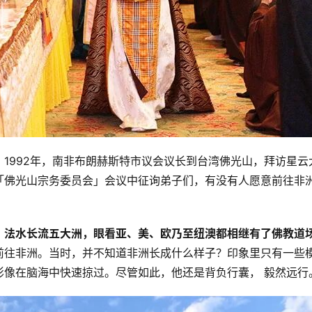
1992年，南非布朗赫斯特市议会议长到台湾佛光山，拜访星云
「佛光山宗务委员会」会议中征询弟子们，有没有人愿意前往非
，法水长流五大洲，眼看亚、美、欧乃至纽澳都相继有了佛教道
前往非洲。当时，并不知道非洲长成什么样子？印象里只有一些
影像在脑海中快速掠过。尽管如此，他还是背负行囊， 毅然远行