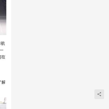
非航
一
何在
了解