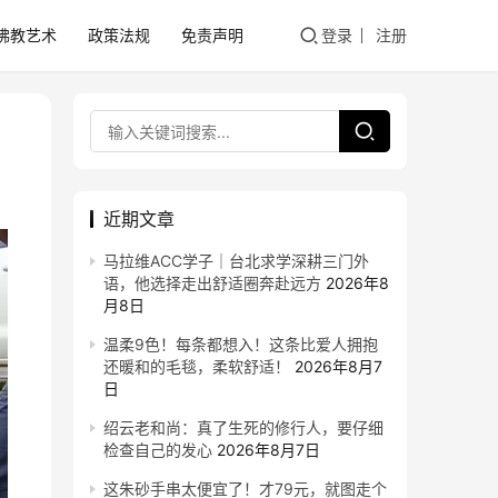
佛教艺术
政策法规
免责声明
登录
注册
近期文章
马拉维ACC学子｜台北求学深耕三门外
语，他选择走出舒适圈奔赴远方
2026年8
月8日
温柔9色！每条都想入！这条比爱人拥抱
还暖和的毛毯，柔软舒适！
2026年8月7
日
绍云老和尚：真了生死的修行人，要仔细
检查自己的发心
2026年8月7日
这朱砂手串太便宜了！才79元，就图走个