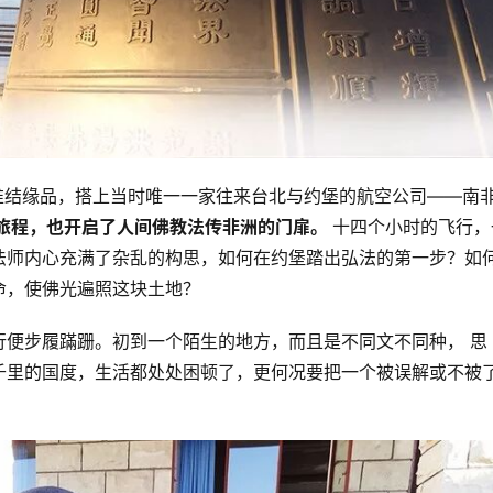
着一堆结缘品，搭上当时唯一一家往来台北与约堡的航空公司——南
旅程，也开启了人间佛教法传非洲的门扉。 
十四个小时的飞行，
法师内心充满了杂乱的构思，如何在约堡踏出弘法的第一步？如
命，使佛光遍照这块土地？
行便步履蹣跚。初到一个陌生的地方，而且是不同文不同种， 思
千里的国度，生活都处处困顿了，更何况要把一个被误解或不被