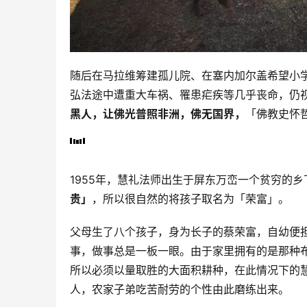
随后在马拉维筹建孤儿院、在塞内加尔盖希望小
弘法途中遭重大车祸、罹患疟疾等几乎丧命，仍
黑人，让佛光普照非洲，佛无国界，
「佛教史怀
1955年，慧礼法师出生于屏东万峦一个贫穷的
贵」
，所以很自然的将孩子取名为「荣富」。
父母生了八个孩子，身为长子的蔡荣富，自幼便
事，做事总是一板一眼。由于家里拥有的是那种
所以必须以量取胜的大面积耕种，在此情况下的
人，农家子弟吃苦耐劳的个性由此磨练出来。