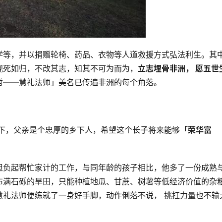
学等，并以捐赠轮椅、药品、衣物等人道救援方式弘法利生。其
视死如归，不改其志，知其不可为而为，
立志埋骨非洲， 愿五世
哲——慧礼法师」美名已传遍非洲的每个角落。
乡下，父亲是个忠厚的乡下人，希望这个长子将来能够
「荣华富
担负起帮忙家计的工作，与同年龄的孩子相比，他多了一份成熟
布满石砾的旱田，只能种植地瓜、甘蔗、树薯等低经济价值的杂
慧礼法师便练就了一身好手脚，动作俐落不说， 挑扛力量也不输