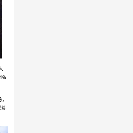
大
洲弘
场，
模糊
。