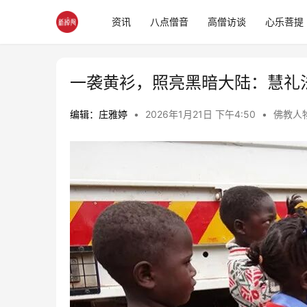
资讯
八点僧音
高僧访谈
心乐菩提
一袭黄衫，照亮黑暗大陆：慧礼
编辑：庄雅婷
•
2026年1月21日 下午4:50
•
佛教人