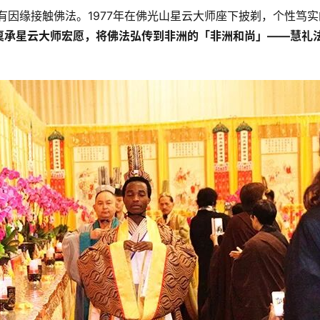
有因缘接触佛法。1977年在佛光山星云大师座下披剃，个性笃实
稟承星云大师宏愿，将佛法弘传到非洲的「非洲和尚」——慧礼