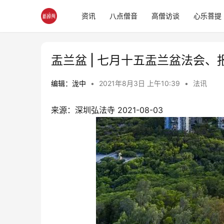
资讯
八点僧音
高僧访谈
心乐菩提
盂兰盆 | 七月十五盂兰盆法会
编辑：泷中
•
2021年8月3日 上午10:39
•
法讯
来源：深圳弘法寺 2021-08-03