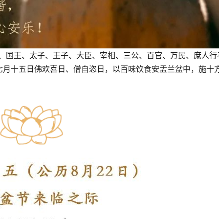
尼、国王、太子、王子、大臣、宰相、三公、百官、万民、庶人行
七月十五日佛欢喜日、僧自恣日，以百味饮食安盂兰盆中，施十