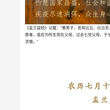
《盂兰盆经》记载：“善男子，若有比丘、比丘
慈者，皆应为所生现在父母、过去七世父母，于
恣僧。”