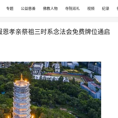
专题
公益慈善
佛教人物
寺院巡礼
视频
纪录
、报恩孝亲祭祖三时系念法会免费牌位通启