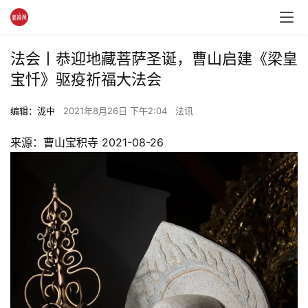
法会丨恭迎地藏菩萨圣诞，曹山启建《梁皇
宝忏》驱疫祈福大法会
编辑：泷中
2021年8月26日 下午2:04
法讯
来源：曹山宝积寺 2021-08-26