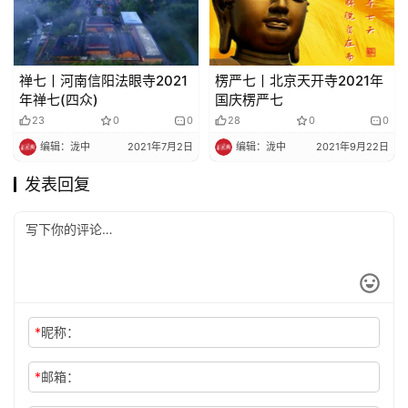
禅七丨河南信阳法眼寺2021
楞严七丨北京天开寺2021年
年禅七(四众)
国庆楞严七
23
0
0
28
0
0
编辑：泷中
2021年7月2日
编辑：泷中
2021年9月22日
发表回复
*
昵称：
*
邮箱：