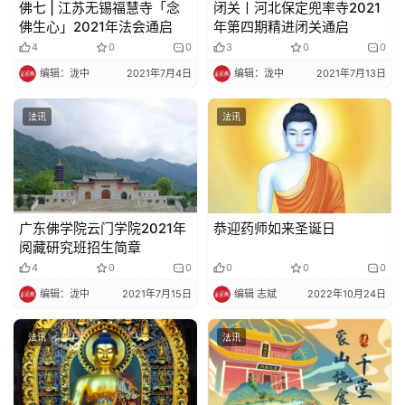
佛七 | 江苏无锡福慧寺「念
闭关丨河北保定兜率寺2021
佛生心」2021年法会通启
年第四期精进闭关通启
4
0
0
3
0
0
编辑：泷中
2021年7月4日
编辑：泷中
2021年7月13日
法讯
法讯
广东佛学院云门学院2021年
恭迎药师如来圣诞日
阅藏研究班招生简章
4
0
0
0
0
0
编辑：泷中
2021年7月15日
编辑 志斌
2022年10月24日
法讯
法讯