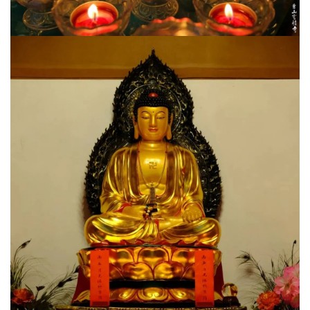
物
寺
院
巡
礼
视
频
纪
录
佛
教
艺
术