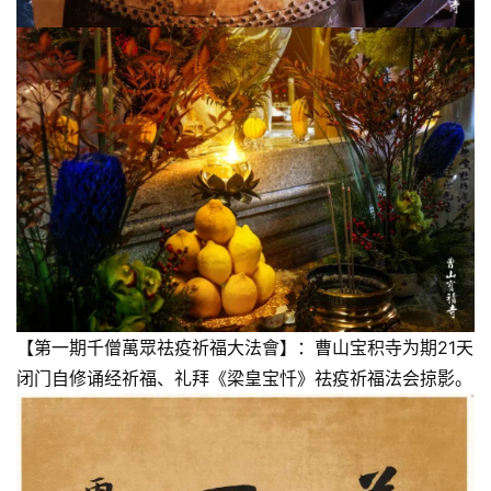
【第一期千僧萬眾祛疫祈福大法會】：曹山宝积寺为期21天
闭门自修诵经祈福、礼拜《梁皇宝忏》祛疫祈福法会掠影。