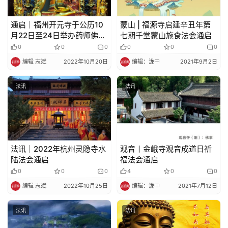
通启｜福州开元寺于公历10
蒙山 | 福源寺启建辛丑年第
月22日至24日举办药师佛圣
七期千堂蒙山施食法会通启
诞法会的通知
0
0
0
0
0
0
编辑 志斌
2022年10月20日
编辑：泷中
2021年9月2日
法讯
法讯
法讯｜2022年杭州灵隐寺水
观音丨金峨寺观音成道日祈
陆法会通启
福法会通启
0
0
0
4
0
0
编辑 志斌
2022年10月25日
编辑：泷中
2021年7月12日
法讯
法讯