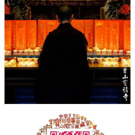
政
策
法
规
免
责
声
明