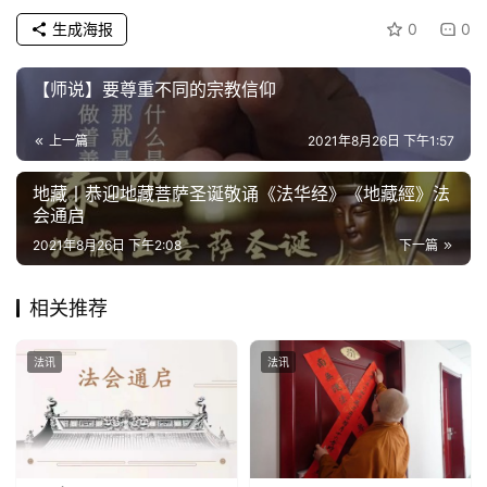
生成海报
0
0
【师说】要尊重不同的宗教信仰
上一篇
2021年8月26日 下午1:57
地藏丨恭迎地藏菩萨圣诞敬诵《法华经》《地藏經》法
会通启
2021年8月26日 下午2:08
下一篇
相关推荐
法讯
法讯