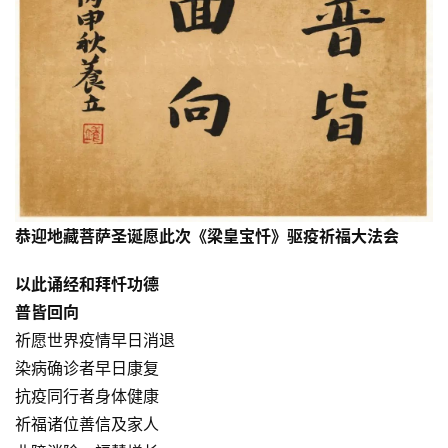
资
讯
恭迎地藏菩萨圣诞
愿此次《梁皇宝忏》驱疫祈福大法会
八
点
以此诵经和拜忏功德
僧
普皆回向
音
祈愿世界疫情早日消退
染病确诊者早日康复
高
僧
抗疫同行者身体健康
访
祈福诸位善信及家人
谈