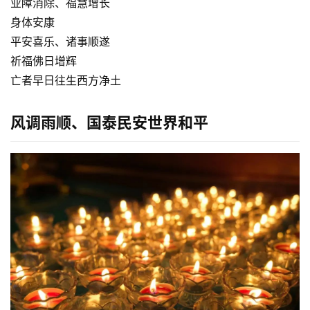
业障消除、福慧增长
身体安康
心
平安喜乐、诸事顺遂
乐
祈福佛日增辉
菩
亡者早日往生西方净土
提
风调雨顺、国泰民安世界和平
专
题
公
益
慈
善
佛
教
人
登录
注册