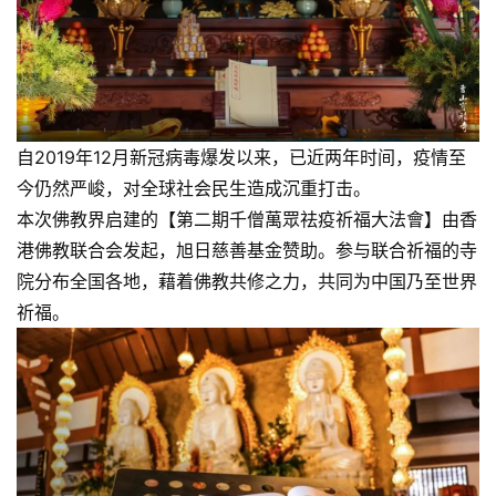
自2019年12月新冠病毒爆发以来，已近两年时间，疫情至
今仍然严峻，对全球社会民生造成沉重打击。
本次佛教界启建的【第二期千僧萬眾祛疫祈福大法會】由香
港佛教联合会发起，旭日慈善基金赞助。参与联合祈福的寺
院分布全国各地，藉着佛教共修之力，共同为中国乃至世界
祈福。