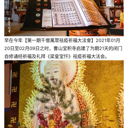
早在今年【第一期千僧萬眾祛疫祈福大法會】2021年01月
20日至02月09日之时，曹山宝积寺启建了为期21天的闭门
自修诵经祈福及礼拜《梁皇宝忏》祛疫祈福大法会。