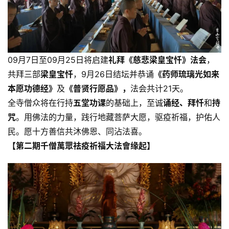
09月7日至09月25日将启建
礼拜《慈悲梁皇宝忏》法会
，
共拜三部
梁皇宝忏
，9月26日结坛并恭诵
《药师琉璃光如来
本愿功德经》
及
《普贤行愿品》，
法会共计21天。​
全寺僧众将在行持
五堂功课
的基础上，至诚
诵经、拜忏
和
持
咒
。用佛法的力量，践行地藏菩萨大愿，驱疫祈福，护佑人
民。愿十方善信共沐佛恩、同沾法喜。
【第二期千僧萬眾祛疫祈福大法會缘起】