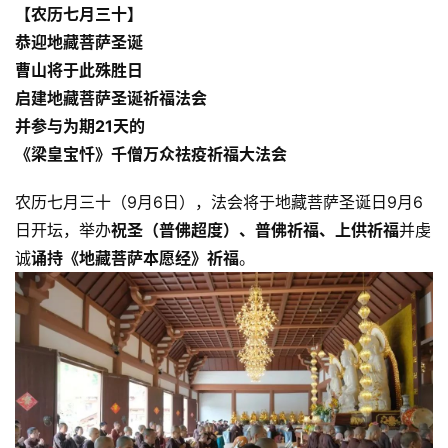
【农历七月三十】
恭迎地藏菩萨圣诞
曹山将于此殊胜日
启建地藏菩萨圣诞祈福法会
并参与为期21天的
《梁皇宝忏》
千僧万众祛疫祈福大法会
农历七月三十（9月6日），法会将于地藏菩萨圣诞日9月6
日开坛，举办
祝圣（普佛超度）、普佛祈福、上供祈福
并虔
诚
诵持《地藏菩萨本愿经》祈福
。