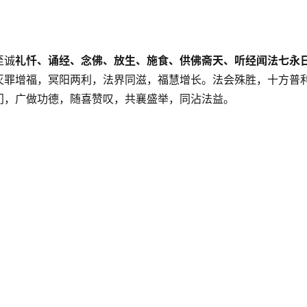
至诚
礼忏、诵经、念佛、放生、施食、供佛斋天、听经闻法七永
灭罪增福，冥阳两利，法界同滋，福慧增长。法会殊胜，十方普
门，广做功德，随喜赞叹，共襄盛举，同沾法益。