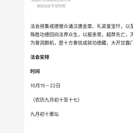
法会将集戒德僧众诵汉唐金章、礼梁皇宝忏，以
殊胜功德回向法界众生，以报亲恩，超荐先亡，
为普润群机，愿十方善信成就功德藏，大开甘露
法会安排
时间
10月15－22日
（农历九月初十至十七）
九月初十熏坛