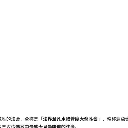
殊胜的法会，全称是「
法界圣凡水陆普度大斋胜会
」，略称悲斋
也是汉传佛教中
最盛大且最隆重的法会
。