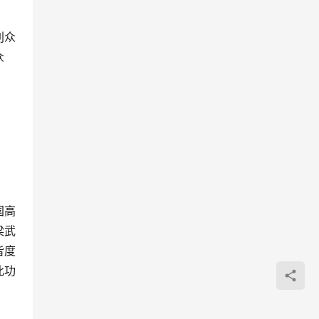
。
利众
众
国高
梁武
皆度
此功