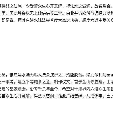
经持咒之法施，令受苦众生心开意解，得法水之滋润，故名胜会
一堂，因此胜会以无上妙供供养三宝。由此并请众僧恭诵经典以
。即是说，藉其启建水陆法会普度大斋之功德，超度六道中受苦
无量，惟启建水陆无遮大法会拔济之，始能脱苦。梁武帝礼请全
王一事等，建立平等施食之意，制作仪文，首于金山寺启建，由
启建的皇家法会。沿习千余年至今，希望对十法界内六道众生悉
受苦众生心开意解，得法水慈润，藉此广结善缘，共成佛事，因