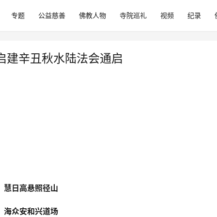
专题
公益慈善
佛教人物
寺院巡礼
视频
纪录
启建辛丑秋水陆法会通启
慧日高悬照径山
海众安和兴道场