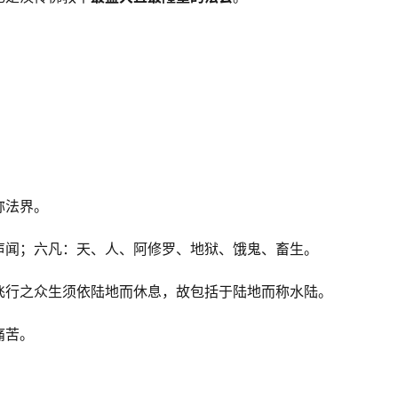
称法界。
声闻；六凡：天、人、阿修罗、地狱、饿鬼、畜生。
飞行之众生须依陆地而休息，故包括于陆地而称水陆。
痛苦。