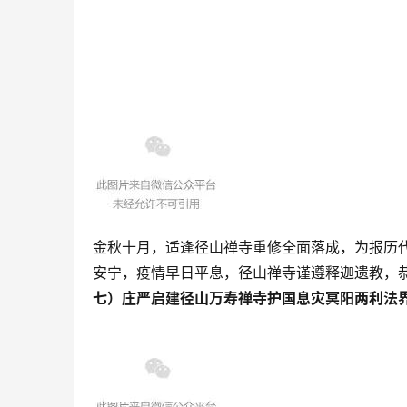
金秋十月，适逢径山禅寺重修全面落成，为报历
安宁，疫情早日平息，径山禅寺谨遵释迦遗教，
七）庄严启建径山万寿禅寺护国息灾冥阳两利法