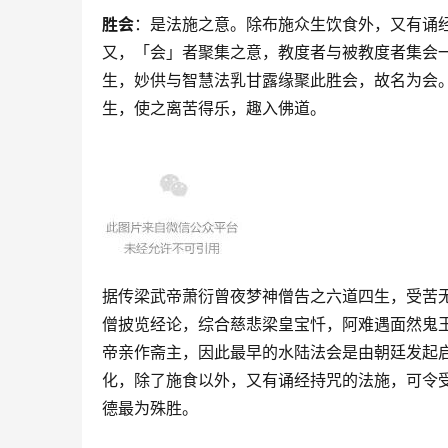
胜会
：是法施之意。除布施众生饮食外，又有诵
又，「会」者聚集之意，教度者与被教度者集会
生，妙供与智慧法乳甘露缘聚此胜会，故名为会
生，使之离苦得乐，趣入佛道。
据传梁武帝萧衍曾夜梦神僧告之六道四生，受苦
僧披览经论，综合慈悲梁皇宝忏，阿难遇面然鬼
帝亲作斋主，因此最早的水陆法会是由朝廷发起
化，除了施食以外，又有诵经持咒的法施，可令
德最为殊胜。