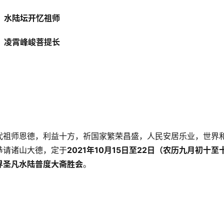
水陆坛开忆祖师
凌霄峰峻菩提长
代祖师恩德，利益十方，祈国家繁荣昌盛，人民安居乐业，世界
恭请诸山大德，定于
2021年10月15日至22日（农历九月初十至
界圣凡水陆普度大斋胜会
。