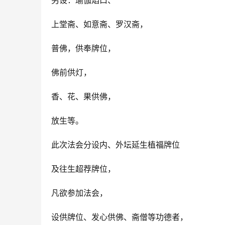
另设：瑜伽焰口、
上堂斋、如意斋、罗汉斋，
普佛，供奉牌位，
佛前供灯，
香、花、果供佛，
放生等。
此次法会分设内、外坛延生植福牌位
及往生超荐牌位，
凡欲参加法会，
设供牌位、发心供佛、斋僧等功德者，