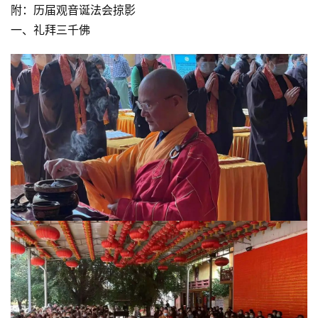
乐
附：历届观音诞法会掠影
菩
一、礼拜三千佛
提
专
题
公
益
慈
善
佛
教
人
登录
注册
物
寺