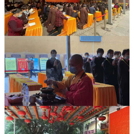
法
规
免
责
声
明