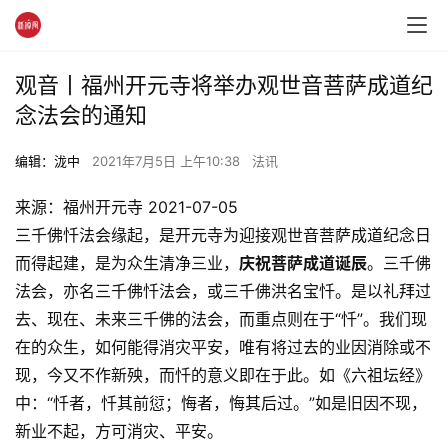
观音丨福州开元寺将举办观世音菩萨成道纪
念法会的通知
编辑：泷中
2021年7月5日 上午10:38
法讯
来源：福州开元寺 2021-07-05
三千佛忏法会缘起，是开元寺为迎接观世音菩萨成道纪念日
而得起建，是为众生清净三业，
庆祝菩萨成道诞辰
。三千佛
法会，亦名三千佛忏法会，或三千佛洪名宝忏。是以礼拜过
去、现在、未来三千佛的法会，而重点则在于“忏”。我们现
在的众生，如何能得消灾平安，唯有将过去的业因消除或不
现，今又不作新殃，而忏的意义即在于此。如《六祖坛经》
中：“忏者，忏其前愆；悔者，悔其后过。”如是旧因不现，
新业不起，方可消灾、平安。