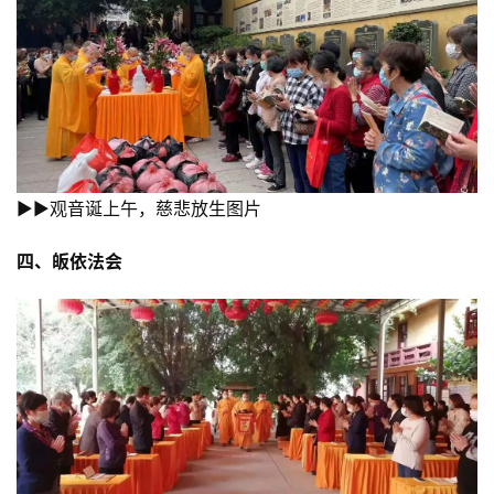
▶▶观音诞上午，慈悲放生图片
四、皈依法会