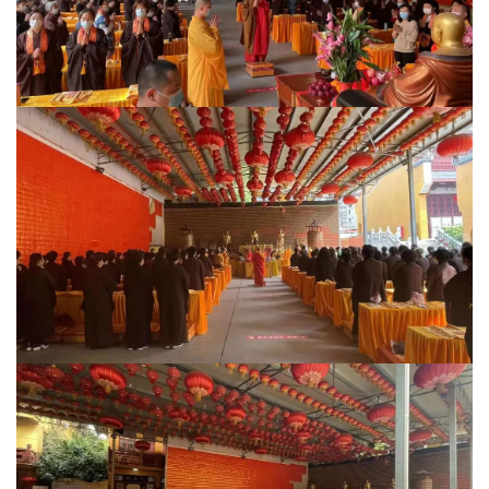
院
巡
礼
视
频
纪
录
佛
教
艺
术
政
策