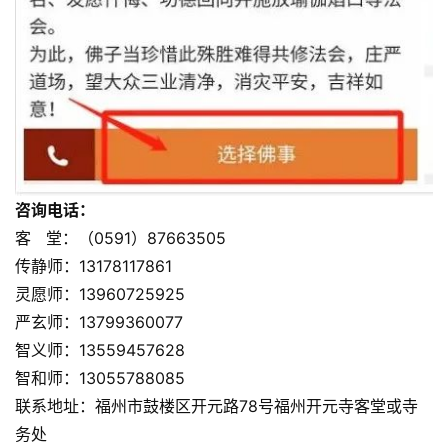
资
讯
八
点
咨询电话：
僧
客 堂：（0591）87663505
音
传静师：13178117861
灵愿师：13960725925
高
严玄师：13799360077
僧
智义师：13559457628
访
智和师：13055788085
谈
联系地址：福州市鼓楼区开元路78号福州开元寺客堂或寺
务处
心