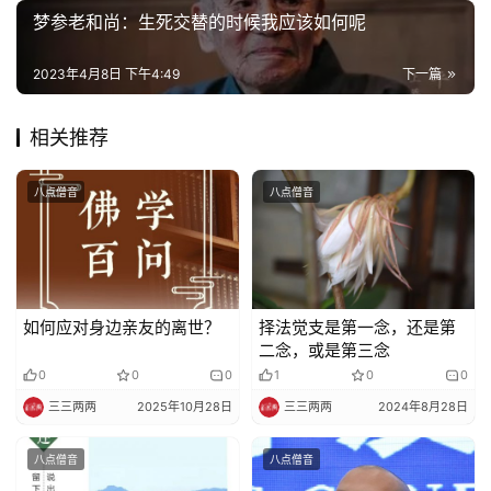
寺
梦参老和尚：生死交替的时候我应该如何呢
院
巡
2023年4月8日 下午4:49
下一篇
礼
相关推荐
视
频
八点僧音
八点僧音
纪
录
佛
如何应对身边亲友的离世？
择法觉支是第一念，还是第
教
二念，或是第三念
艺
0
0
0
1
0
0
术
三三两两
2025年10月28日
三三两两
2024年8月28日
政
八点僧音
八点僧音
策