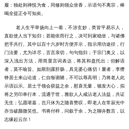
履：独处则禅悦为食，同修则领众坐香，示语句不离宗，棒
喝全提正令可知矣。
老人生平举扬向上一着，不涉玄妙，类皆平易示人，
资
直欲使人当下知归；若能依而行之，决可到家稳坐，与诸佛
讯
把手共行。其中以百十六岁时方便开示，指示用功途径，行
门法要，尤为详尽，言言亲切，句句指归；于宗门奥义，以
八
点
深入浅出方法，用简显言词表达，将其和盘托出；但解语
僧
者，莫不喻旨。如斯剖露肝肠，具见婆心痛切！曩者，李缵
音
铮居士来山论道，仁自惭谫陋，不可以辱高明；乃将老人此
示语以示。居士于领会获益之余，慰喜无量，顿发大心，拟
高
将之另印单行本，流通于世，雅欲人人咸沾老人法益，共证
僧
无生；弘愿堪嘉，岂只休为之随喜赞叹，即老人在常寂光中
访
谈
亦当破颜微笑也。书将付梓，问叙于余，为之聊弁数言，以
志缘起云尔！
心