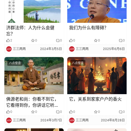
法
规
济群法师：人为什么会健
我们为什么有障碍？
免
忘？
责
2
0
0
0
0
0
声
明
三三两两
2024年3月5日
三三两两
2025年6月6日
八点僧音
八点僧音
佛源老和尚：你看不到它，
它，关系到家家户户的香火
它看得到你，你讲话它听得
到，它讲话你听不到，平时
0
0
0
0
0
0
勿乱讲鬼话，它会生烦恼
三三两两
2024年3月7日
三三两两
2024年8月28日