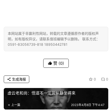
乐
菩
提
专
本网站属于非赢利性网站，转载的文章遵循原作者的版权声
题
明，如有版权异议，请联系值班编辑予以删除。 联系方式：
0591-83056739-818 18950442781
公
益
慈
赞
(0)
善
生成海报
0
0
佛
教
虚云老和尚：悟道不一定皆从静坐得来
人
登录
注册
物
上一篇
2023年4月8日 下午4:47