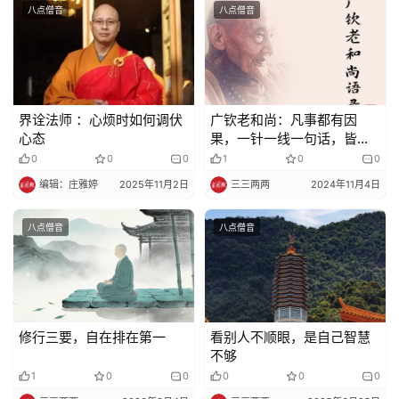
八点僧音
八点僧音
界诠法师 ：心烦时如何调伏
广钦老和尚：凡事都有因
心态
果，一针一线一句话，皆有
因果
0
0
0
1
0
0
编辑：庄雅婷
2025年11月2日
三三两两
2024年11月4日
八点僧音
八点僧音
修行三要，自在排在第一
看别人不顺眼，是自己智慧
不够
1
0
0
0
0
0