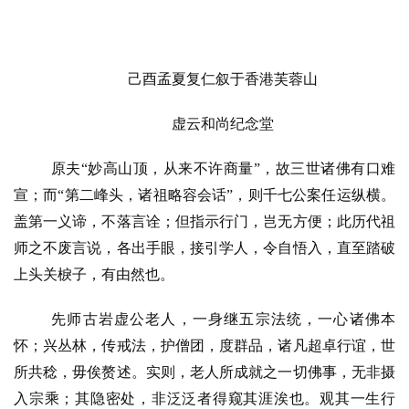
己酉孟夏复仁叙于香港芙蓉山
虚云和尚纪念堂
原夫
“妙高山顶，从来不许商量”，故三世诸佛有口难
宣；而“第二峰头，诸祖略容会话”，则千七公案任运纵横。
盖第一义谛，不落言诠；但指示行门，岂无方便；此历代祖
师之不废言说，各出手眼，接引学人，令自悟入，直至踏破
上头关棙子，有由然也。
先师古岩虚公老人，一身继五宗法统，一心诸佛本
怀；兴丛林，传戒法，护僧团，度群品，诸凡超卓行谊，世
所共稔，毋俟赘述。实则，老人所成就之一切佛事，无非摄
入宗乘；其隐密处，非泛泛者得窥其涯涘也。观其一生行