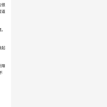
些很
罢道
魔。
做起
断障
不