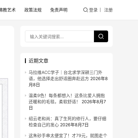
佛教艺术
政策法规
免责声明
登录
注册
近期文章
马拉维ACC学子｜台北求学深耕三门外
语，他选择走出舒适圈奔赴远方
2026年8
月8日
温柔9色！每条都想入！这条比爱人拥抱
还暖和的毛毯，柔软舒适！
2026年8月7
日
绍云老和尚：真了生死的修行人，要仔细
检查自己的发心
2026年8月7日
这朱砂手串太便宜了！才79元，就图走个